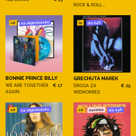
ROCK & ROLL...
na objednávku
do 24h
cd
lp
BONNIE PRINCE BILLY
GRECHUTA MAREK
WE ARE TOGETHER
€ 17
DROGA ZA
€ 25
AGAIN
WIDNOKRES
na objednávku
novinka
do 24h
cd
cd