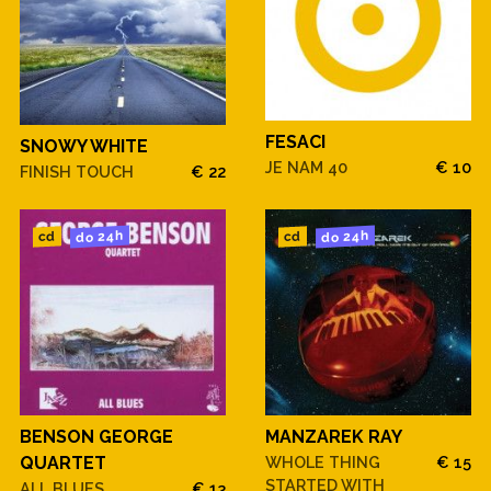
FESACI
SNOWY WHITE
JE NAM 40
€ 10
FINISH TOUCH
€ 22
do 24h
do 24h
cd
cd
BENSON GEORGE
MANZAREK RAY
QUARTET
WHOLE THING
€ 15
STARTED WITH
ALL BLUES
€ 13