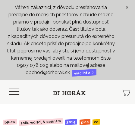
×
Vážení zákazníci, z dôvodu presťahovania
predajne do menších priestorov nebude možné
priamo v predajni ponúkať plnú dostupnosť
titulov tak ako doteraz. Časť titulov bola
z kapacitných dôvodov presunutá do externého
skladu. Ak chcete prísť do predajne po konkrétny
titul, poprosíme vás, aby ste si jeho dostupnosť v
kamennej predajni overili na telefónnom čísle
0907 078 029 alebo na mailovej adrese
obchod@drhorak.sk
viac info
folk, world, & country
blues
2014
pias
cd