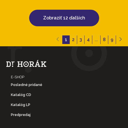
Zobraziť 12 ďaľších
1
2
3
4
...
8
9
E-SHOP
Posledné pridané
Katalóg CD
Katalóg LP
Predpredaj