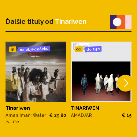
Ďalšie tituly od
Tinariwen
na objednávku
do 24h
cd
lp
Tinariwen
TINARIWEN
Aman Iman: Water
€ 29,80
AMADJAR
€ 15
Is Life