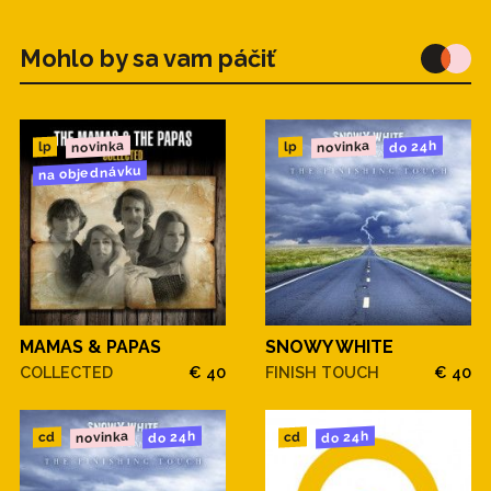
Mohlo by sa vam páčiť
novinka
novinka
do 24h
lp
lp
na objednávku
MAMAS & PAPAS
SNOWY WHITE
COLLECTED
€ 40
FINISH TOUCH
€ 40
novinka
do 24h
do 24h
cd
cd