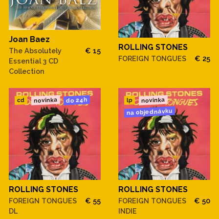
Joan Baez
ROLLING STONES
The Absolutely
€ 15
FOREIGN TONGUES
€ 25
Essential 3 CD
Collection
novinka
novinka
do 24h
cd
lp
na objednávku
ROLLING STONES
ROLLING STONES
FOREIGN TONGUES
€ 55
FOREIGN TONGUES
€ 50
DL
INDIE