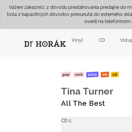
Vážení zákazníci, z dôvodu presťahovania predajne do me
bola z kapacitných dôvodov presunutá do externého skladu
overili na telefónno
Vinyl
CD
Vstu
2010
rock
pop
wb
cd
Tina Turner
All The Best
CD 1: