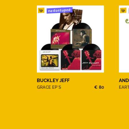
nedostupné
lp
lp
BUCKLEY JEFF
AND
GRACE EP´S
€ 80
EAR