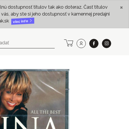
×
ú dostupnosť titulov tak ako doteraz. Časť titulov
vás, aby ste si jeho dostupnosť v kamennej predajni
ak.sk
viac info