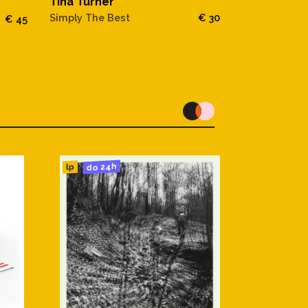
Tina Turner
Tina Turner
Simply The Best
€ 30
€ 45
Private Danc
do 24h
lp