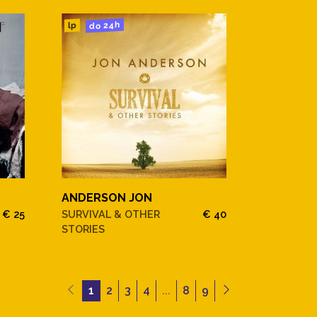
do 24h
lp
ANDERSON JON
€ 25
SURVIVAL & OTHER
€ 40
STORIES
1
2
3
4
...
8
9