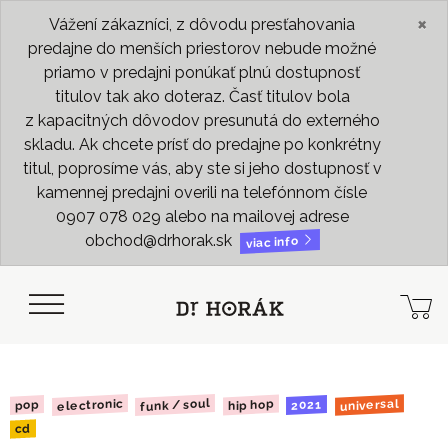
×
Vážení zákazníci, z dôvodu presťahovania
predajne do menších priestorov nebude možné
priamo v predajni ponúkať plnú dostupnosť
titulov tak ako doteraz. Časť titulov bola
z kapacitných dôvodov presunutá do externého
skladu. Ak chcete prísť do predajne po konkrétny
titul, poprosíme vás, aby ste si jeho dostupnosť v
kamennej predajni overili na telefónnom čísle
0907 078 029 alebo na mailovej adrese
obchod@drhorak.sk
viac info
funk / soul
electronic
universal
hip hop
2021
pop
cd