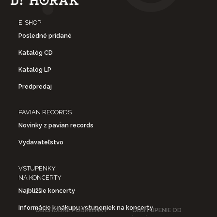
E-SHOP
Posledné pridané
Katalóg CD
Katalóg LP
Predpredaj
PAVIAN RECORDS
Novinky z pavian records
Vydavateľstvo
VSTUPENKY
NA KONCERTY
Najbližšie koncerty
Informácie k nákupu vstupeniek na koncerty
OBCHODNÉ PODMIENKY
ODSTÚPENIE OD