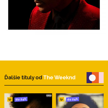
17. The Morning
18. After Hours
Ďalšie tituly od
The Weeknd
do 24h
do 24h
lp
lp