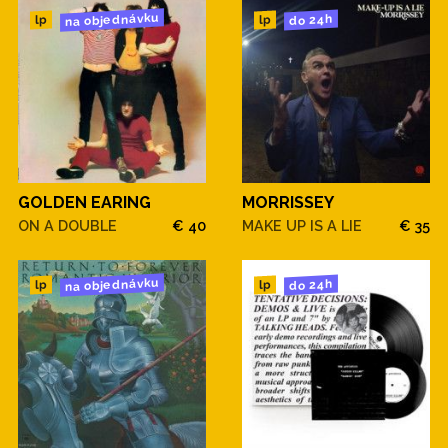
na objednávku
do 24h
lp
lp
GOLDEN EARING
MORRISSEY
ON A DOUBLE
€ 40
MAKE UP IS A LIE
€ 35
na objednávku
do 24h
lp
lp