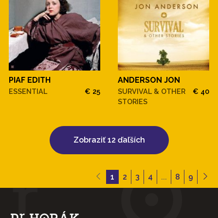
PIAF EDITH
ANDERSON JON
ESSENTIAL
€ 25
SURVIVAL & OTHER
€ 40
STORIES
Zobraziť 12 ďaľších
1
2
3
4
...
8
9