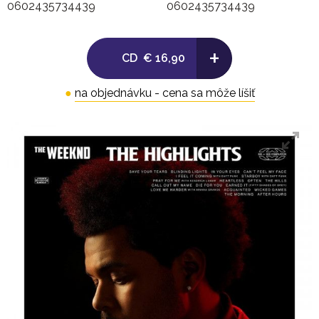
0602435734439
0602435734439
8. Heartless
+
CD
€ 16,90
9. Often
●
na objednávku - cena sa môže líšiť
10. The Hills
11. Call Out My Name
12. Die For You
13. Earned It (Fifty Shades Of Grey)
14. Love Me Harder
15. Acquainted
16. Wicked Games