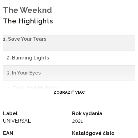
The Weeknd
The Highlights
1. Save Your Tears
2. Blinding Lights
3. In Your Eyes
4. Can't Feel My Face
ZOBRAZIŤ VIAC
5. I Fell It Coming
Label
Rok vydania
6. Starboy
UNIVERSAL
2021
EAN
7. Pray For Me
Katalógové číslo