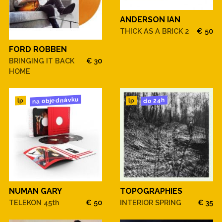
ANDERSON IAN
THICK AS A BRICK 2
€ 50
FORD ROBBEN
BRINGING IT BACK
€ 30
HOME
na objednávku
do 24h
lp
lp
NUMAN GARY
TOPOGRAPHIES
TELEKON 45th
€ 50
INTERIOR SPRING
€ 35