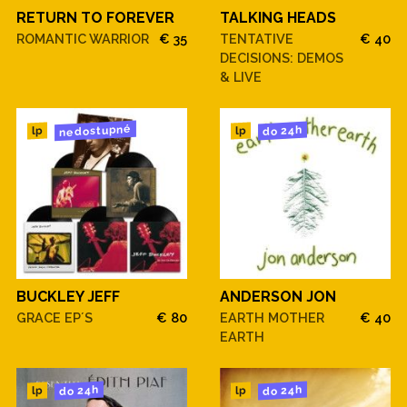
RETURN TO FOREVER
TALKING HEADS
ROMANTIC WARRIOR
€ 35
TENTATIVE
€ 40
DECISIONS: DEMOS
& LIVE
nedostupné
do 24h
lp
lp
BUCKLEY JEFF
ANDERSON JON
GRACE EP´S
€ 80
EARTH MOTHER
€ 40
EARTH
do 24h
do 24h
lp
lp