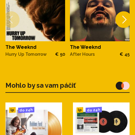
The Weeknd
The Weeknd
Hurry Up Tomorrow
€ 50
After Hours
€ 45
Mohlo by sa vam páčiť
do 24h
do 24h
lp
lp