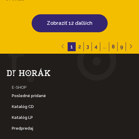
Zobraziť 12 ďaľších
1
2
3
4
...
8
9
E-SHOP
Posledné pridané
Katalóg CD
Katalóg LP
Predpredaj