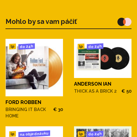
Mohlo by sa vam páčiť
do 24h
do 24h
lp
lp
ANDERSON IAN
THICK AS A BRICK 2
€ 50
FORD ROBBEN
BRINGING IT BACK
€ 30
HOME
na objednávku
do 24h
lp
lp