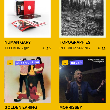
NUMAN GARY
TOPOGRAPHIES
TELEKON 45th
€ 50
INTERIOR SPRING
€ 35
na objednávku
do 24h
lp
lp
GOLDEN EARING
MORRISSEY