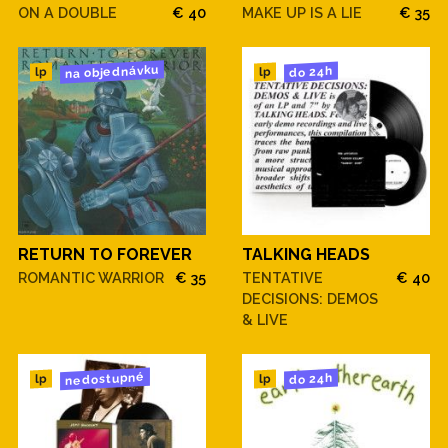
ON A DOUBLE
€ 40
MAKE UP IS A LIE
€ 35
na objednávku
do 24h
lp
lp
RETURN TO FOREVER
TALKING HEADS
ROMANTIC WARRIOR
€ 35
TENTATIVE
€ 40
DECISIONS: DEMOS
& LIVE
nedostupné
do 24h
lp
lp