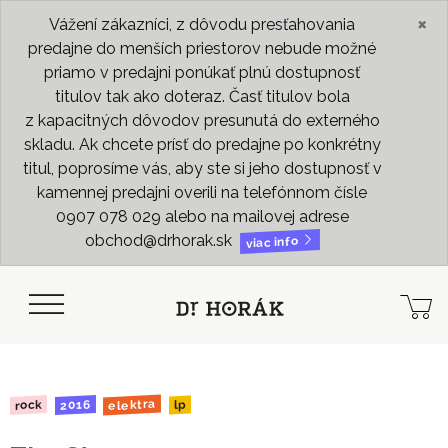
×
Vážení zákazníci, z dôvodu presťahovania
predajne do menších priestorov nebude možné
priamo v predajni ponúkať plnú dostupnosť
titulov tak ako doteraz. Časť titulov bola
z kapacitných dôvodov presunutá do externého
skladu. Ak chcete prísť do predajne po konkrétny
titul, poprosíme vás, aby ste si jeho dostupnosť v
kamennej predajni overili na telefónnom čísle
0907 078 029 alebo na mailovej adrese
obchod@drhorak.sk
viac info
elektra
2016
rock
lp