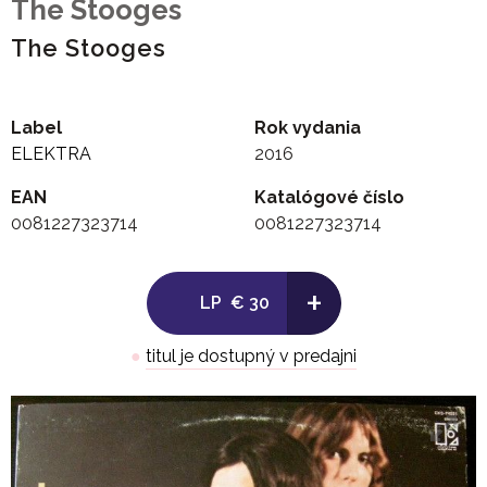
The Stooges
The Stooges
Label
Rok vydania
ELEKTRA
2016
EAN
Katalógové číslo
0081227323714
0081227323714
+
LP
€ 30
●
titul je dostupný v predajni