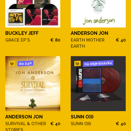
BUCKLEY JEFF
ANDERSON JON
GRACE EP´S
€ 80
EARTH MOTHER
€ 40
EARTH
na objednávku
do 24h
lp
lp
ANDERSON JON
SUNN O)))
SURVIVAL & OTHER
€ 40
SUNN O)))
€ 40
STORIES