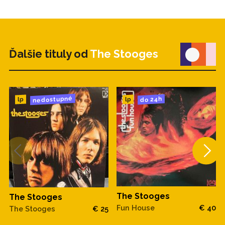
Ďalšie tituly od
The Stooges
nedostupné
do 24h
lp
lp
The Stooges
The Stooges
Fun House
€ 40
The Stooges
€ 25