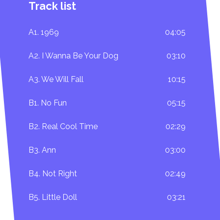
Track list
A1. 1969
04:05
A2. I Wanna Be Your Dog
03:10
A3. We Will Fall
10:15
B1. No Fun
05:15
B2. Real Cool Time
02:29
B3. Ann
03:00
B4. Not Right
02:49
B5. Little Doll
03:21