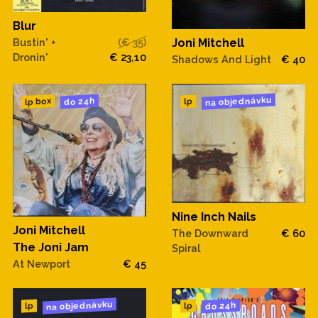
Blur
Bustin' +
(€ 35)
Joni Mitchell
Dronin'
€ 23,10
Shadows And Light
€ 40
na objednávku
do 24h
lp box
lp
Nine Inch Nails
Joni Mitchell
The Downward
€ 60
The Joni Jam
Spiral
At Newport
€ 45
na objednávku
do 24h
lp
lp