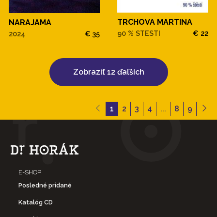
TRCHOVA MARTINA
NARAJAMA
90 % STESTI
€ 22
2024
€ 35
Zobraziť 12 ďaľších
1
2
3
4
...
8
9
E-SHOP
Posledné pridané
Katalóg CD