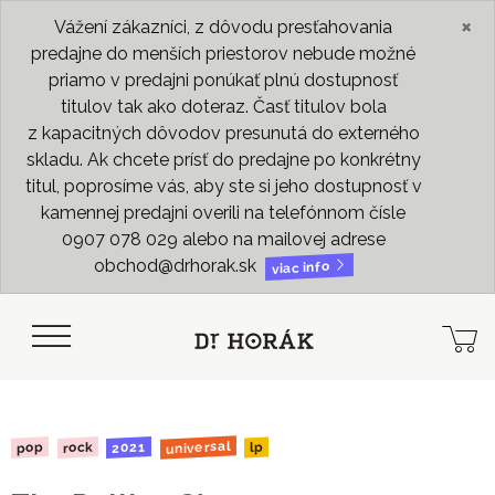
×
Vážení zákazníci, z dôvodu presťahovania
predajne do menších priestorov nebude možné
priamo v predajni ponúkať plnú dostupnosť
titulov tak ako doteraz. Časť titulov bola
z kapacitných dôvodov presunutá do externého
skladu. Ak chcete prísť do predajne po konkrétny
titul, poprosíme vás, aby ste si jeho dostupnosť v
kamennej predajni overili na telefónnom čísle
0907 078 029 alebo na mailovej adrese
obchod@drhorak.sk
viac info
universal
2021
rock
pop
lp