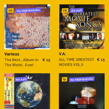
na objednávku
do 24h
cd
cd
V.A.
Various
ALL TIME GREATEST
€ 15
The Best...Album In
€ 15
MOVIES VOL.II
The World...Ever!
na objednávku
do 24h
lp
lp