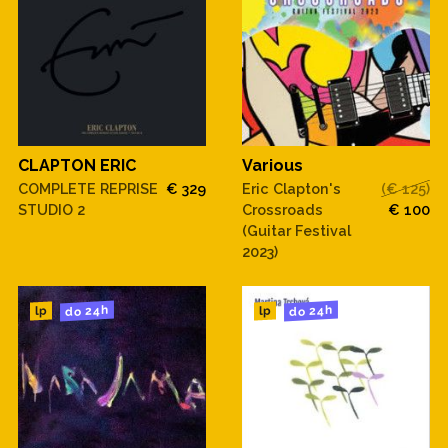
CLAPTON ERIC
Various
COMPLETE REPRISE
€ 329
Eric Clapton's
(€ 125)
STUDIO 2
Crossroads
€ 100
(Guitar Festival
2023)
do 24h
do 24h
lp
lp