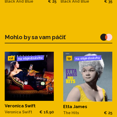
Black And Blue
€ 25
Black And Blue
€ 35
Mohlo by sa vam páčiť
na objednávku
na objednávku
cd
lp
Veronica Swift
Etta James
Veronica Swift
€ 16,90
The Hits
€ 25