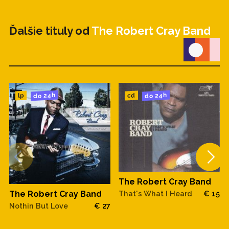
Ďalšie tituly od
The Robert Cray Band
do 24h
do 24h
cd
lp
The Robert Cray Band
The Robert Cray Band
That's What I Heard
€ 15
Nothin But Love
€ 27