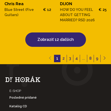
Chris Rea
DIJON
Blue Street (Five
€ 12
HOW DO YOU FEEL
€ 25
Guitars)
ABOUT GETTING
MARRIED? RSD 2026
Zobraziť 12 ďaľších
1
2
3
4
...
8
9
E-SHOP
Posledné pridané
Katalóg CD