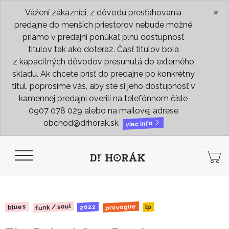
×
Vážení zákazníci, z dôvodu presťahovania
predajne do menších priestorov nebude možné
priamo v predajni ponúkať plnú dostupnosť
titulov tak ako doteraz. Časť titulov bola
z kapacitných dôvodov presunutá do externého
skladu. Ak chcete prísť do predajne po konkrétny
titul, poprosíme vás, aby ste si jeho dostupnosť v
kamennej predajni overili na telefónnom čísle
0907 078 029 alebo na mailovej adrese
obchod@drhorak.sk
viac info
funk / soul
provogue
blues
2022
lp