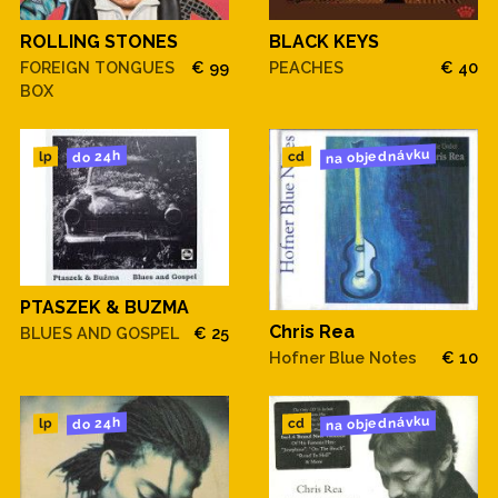
ROLLING STONES
BLACK KEYS
FOREIGN TONGUES
€ 99
PEACHES
€ 40
BOX
na objednávku
do 24h
cd
lp
PTASZEK & BUZMA
Chris Rea
BLUES AND GOSPEL
€ 25
Hofner Blue Notes
€ 10
na objednávku
do 24h
cd
lp