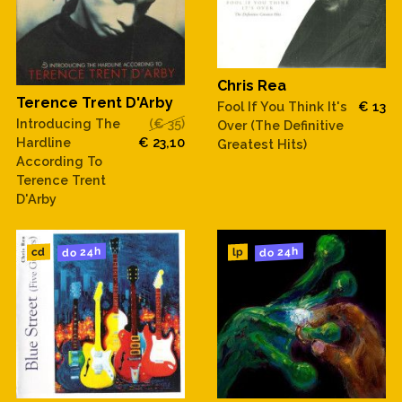
Chris Rea
Terence Trent D'Arby
Fool If You Think It's
€ 13
Introducing The
(€ 35)
Over (The Definitive
Hardline
€ 23,10
Greatest Hits)
According To
Terence Trent
D'Arby
do 24h
do 24h
cd
lp