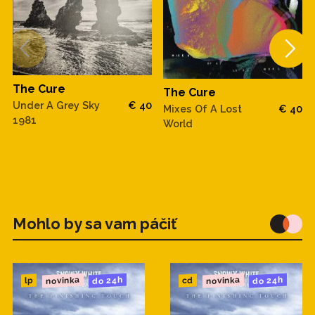
The Cure
The Cure
Under A Grey Sky
€ 40
Mixes Of A Lost
€ 40
1981
World
Mohlo by sa vam páčiť
novinka
novinka
do 24h
do 24h
cd
lp