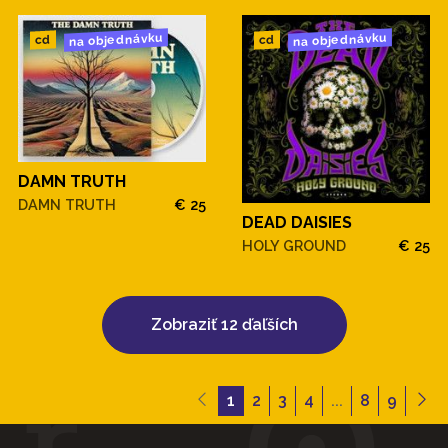
na objednávku
na objednávku
cd
cd
DAMN TRUTH
DAMN TRUTH
€ 25
DEAD DAISIES
HOLY GROUND
€ 25
Zobraziť 12 ďaľších
1
2
3
4
...
8
9