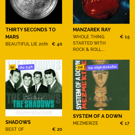
THIRTY SECONDS TO
MANZAREK RAY
MARS
WHOLE THING
€ 15
STARTED WITH
BEAUTIFUL LIE 20th
€ 40
ROCK & ROLL...
na objednávku
do 24h
cd
lp
SYSTEM OF A DOWN
SHADOWS
MEZMERIZE
€ 17
BEST OF
€ 20