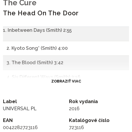
The Cure
The Head On The Door
1. Inbetween Days (Smith) 2:55
2. Kyoto Song* (Smith) 4:00
3. The Blood (Smith) 3:42
4. Six Different Ways (Smith) 3:16
ZOBRAZIŤ VIAC
5. Push* (Smith) 4:28
Label
Rok vydania
6. The Baby Screams (Smith) 3:43
UNIVERSAL PL
2016
EAN
7. Close To Me (Smith) 3:23
Katalógové číslo
0042282723116
723116