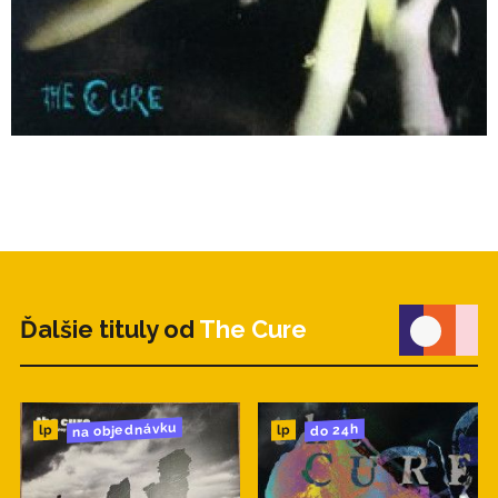
Ďalšie tituly od
The Cure
na objednávku
do 24h
lp
lp