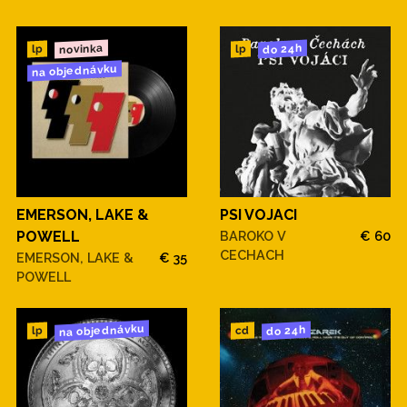
novinka
do 24h
lp
lp
na objednávku
EMERSON, LAKE &
PSI VOJACI
POWELL
BAROKO V
€ 60
CECHACH
EMERSON, LAKE &
€ 35
POWELL
na objednávku
do 24h
cd
lp