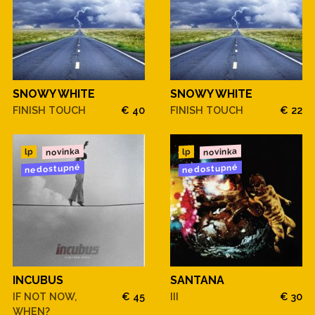
SNOWY WHITE
SNOWY WHITE
FINISH TOUCH
€ 40
FINISH TOUCH
€ 22
novinka
novinka
lp
lp
nedostupné
nedostupné
INCUBUS
SANTANA
IF NOT NOW,
€ 45
III
€ 30
WHEN?