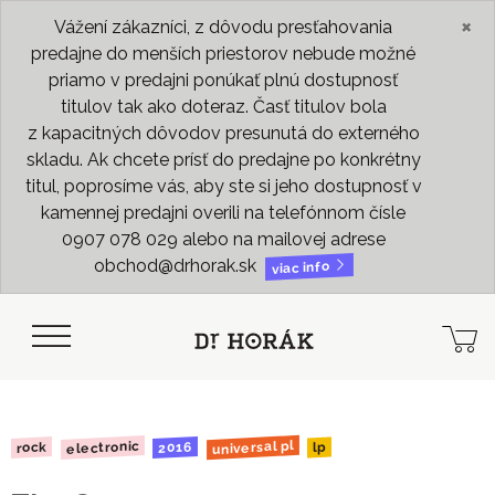
×
Vážení zákazníci, z dôvodu presťahovania
predajne do menších priestorov nebude možné
priamo v predajni ponúkať plnú dostupnosť
titulov tak ako doteraz. Časť titulov bola
z kapacitných dôvodov presunutá do externého
skladu. Ak chcete prísť do predajne po konkrétny
titul, poprosíme vás, aby ste si jeho dostupnosť v
kamennej predajni overili na telefónnom čísle
0907 078 029 alebo na mailovej adrese
obchod@drhorak.sk
viac info
universal pl
electronic
2016
rock
lp