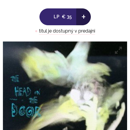
8. A Night Like This* (Smith) 4:12
+
LP
€ 35
9. Screw (Smith) 2:35
●
titul je dostupný v predajni
10. Sinking (Smith) 4:50