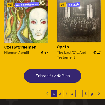
na objednávku
do 24h
cd
cd
Opeth
Czesław Niemen
The Last Will And
€ 17
Niemen Aerolit
€ 17
Testament
Zobraziť 12 ďaľších
1
2
3
4
...
8
9