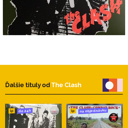
6. Garageland
Ďalšie tituly od
The Clash
na objednávku
do 24h
lp
lp