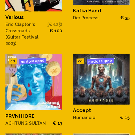
Kafka Band
Various
Der Process
€ 35
Eric Clapton's
(€ 125)
Crossroads
€ 100
(Guitar Festival
2023)
nedostupné
nedostupné
cd
cd
Accept
PRVNI HORE
Humanoid
€ 15
ACHTUNG SULTAN
€ 13