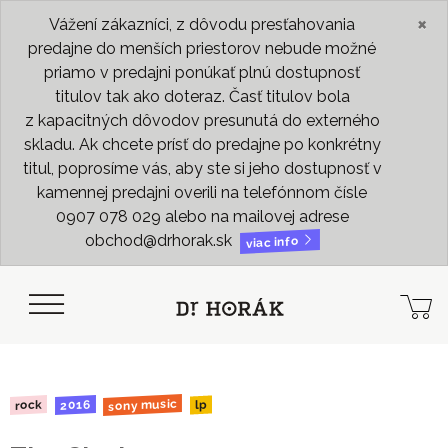
×
Vážení zákazníci, z dôvodu presťahovania
predajne do menších priestorov nebude možné
priamo v predajni ponúkať plnú dostupnosť
titulov tak ako doteraz. Časť titulov bola
z kapacitných dôvodov presunutá do externého
skladu. Ak chcete prísť do predajne po konkrétny
titul, poprosíme vás, aby ste si jeho dostupnosť v
kamennej predajni overili na telefónnom čísle
0907 078 029 alebo na mailovej adrese
obchod@drhorak.sk
viac info
sony music
2016
rock
lp