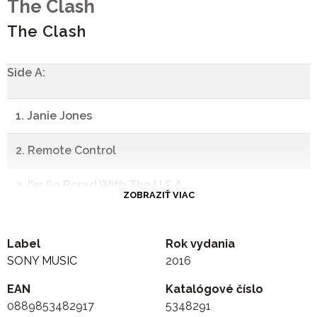
The Clash
The Clash
Side A:
1. Janie Jones
2. Remote Control
3. I'm So Bored With The U.S.A.
ZOBRAZIŤ VIAC
4. White Riot
Label
Rok vydania
5. Hate & War
SONY MUSIC
2016
EAN
6. What's My Name
Katalógové číslo
0889853482917
5348291