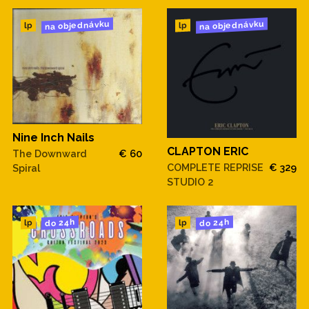
na objednávku
na objednávku
lp
lp
Nine Inch Nails
CLAPTON ERIC
The Downward
€ 60
COMPLETE REPRISE
€ 329
Spiral
STUDIO 2
do 24h
do 24h
lp
lp