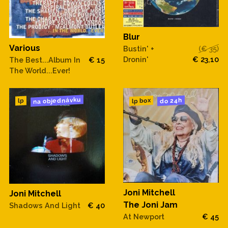
Blur
Various
Bustin' +
(€ 35)
Dronin'
€ 23,10
The Best...Album In
€ 15
The World...Ever!
na objednávku
do 24h
lp box
lp
Joni Mitchell
Joni Mitchell
The Joni Jam
Shadows And Light
€ 40
At Newport
€ 45