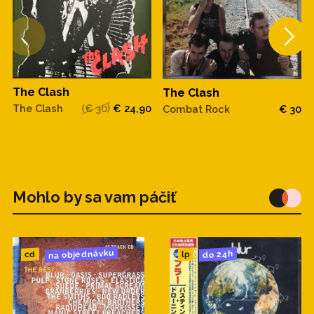
The Clash
The Clash
The Clash
(€ 30)
€ 24,90
Combat Rock
€ 30
Mohlo by sa vam páčiť
na objednávku
do 24h
cd
lp