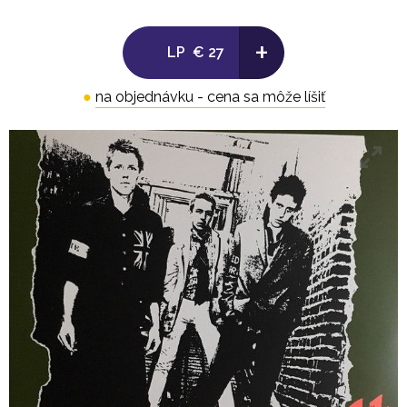
7. Deny
+
LP
€ 27
8. London's Burning
●
na objednávku - cena sa môže líšiť
-
Side B:
1. Career Opportunities
2. Cheat
3. Protex Blue
4. Police & Thieves
5. 48 Hours