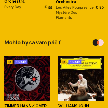
Orchestra
Orchestra
Every Day
€ 55
Les Ailes Pourpres: Le
€ 80
Mystère Des
Flamants
Mohlo by sa vam páčiť
do 24h
do 24h
lp
lp
ZIMMER HANS / OMER
WILLIAMS JOHN