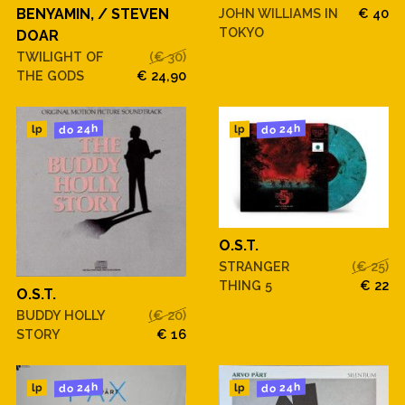
BENYAMIN, / STEVEN
JOHN WILLIAMS IN
€ 40
TOKYO
DOAR
TWILIGHT OF
(€ 30)
THE GODS
€ 24,90
do 24h
do 24h
lp
lp
O.S.T.
STRANGER
(€ 25)
THING 5
€ 22
O.S.T.
BUDDY HOLLY
(€ 20)
STORY
€ 16
do 24h
do 24h
lp
lp