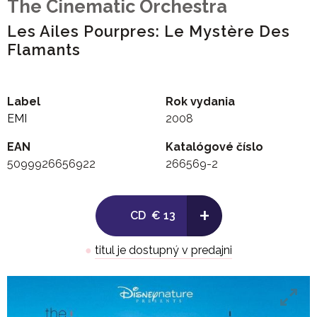
The Cinematic Orchestra
Les Ailes Pourpres: Le Mystère Des
Flamants
Label
Rok vydania
EMI
2008
EAN
Katalógové číslo
5099926656922
266569-2
+
CD
€ 13
●
titul je dostupný v predajni