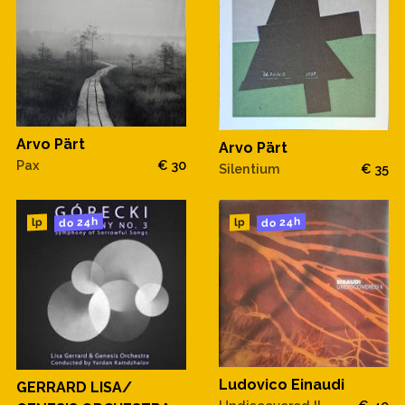
Arvo Pärt
Arvo Pärt
Pax
€ 30
Silentium
€ 35
do 24h
do 24h
lp
lp
Ludovico Einaudi
GERRARD LISA/