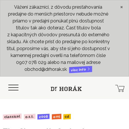
×
Vážení zákazníci, z dôvodu presťahovania
predajne do menších priestorov nebude možné
priamo v predajni ponúkať plnú dostupnosť
titulov tak ako doteraz. Časť titulov bola
z kapacitných dôvodov presunutá do externého
skladu. Ak chcete prísť do predajne po konkrétny
titul, poprosíme vás, aby ste si jeho dostupnosť v
kamennej predajni overili na telefónnom čísle
0907 078 029 alebo na mailovej adrese
obchod@drhorak.sk
viac info
classical
2008
o.s.t.
emi
cd