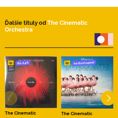
Ďalšie tituly od
The Cinematic
Orchestra
nedostupné
do 24h
lp
lp
The Cinematic
The Cinematic