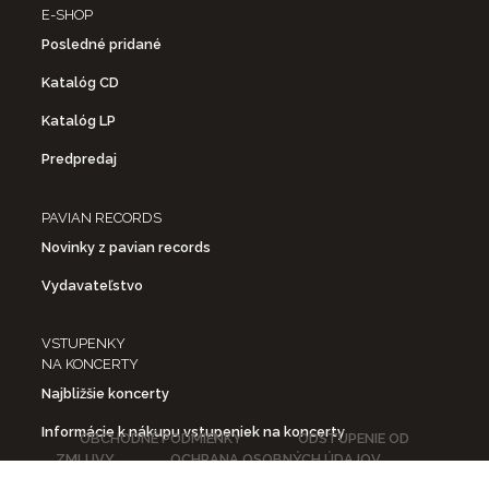
E-SHOP
Posledné pridané
Katalóg CD
Katalóg LP
Predpredaj
PAVIAN RECORDS
Novinky z pavian records
Vydavateľstvo
VSTUPENKY
NA KONCERTY
Najbližšie koncerty
Informácie k nákupu vstupeniek na koncerty
OBCHODNÉ PODMIENKY
ODSTÚPENIE OD
ZMLUVY
OCHRANA OSOBNÝCH ÚDAJOV
DOPRAVA A PLATBA