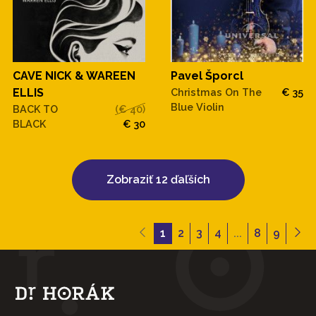
CAVE NICK & WAREEN
Pavel Šporcl
ELLIS
Christmas On The
€ 35
Blue Violin
BACK TO
(€ 40)
BLACK
€ 30
Zobraziť 12 ďaľších
1
2
3
4
...
8
9