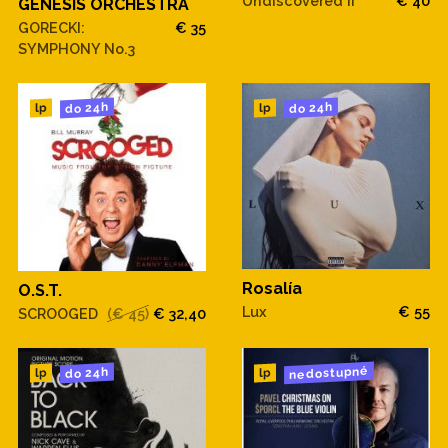
Undiscovered II
€ 40
GENESIS ORCHESTRA
GORECKI:
€ 35
SYMPHONY No.3
do 24h
do 24h
lp
lp
Rosalía
O.S.T.
Lux
€ 55
SCROOGED
(€ 45)
€ 32,40
nedostupné
do 24h
lp
lp