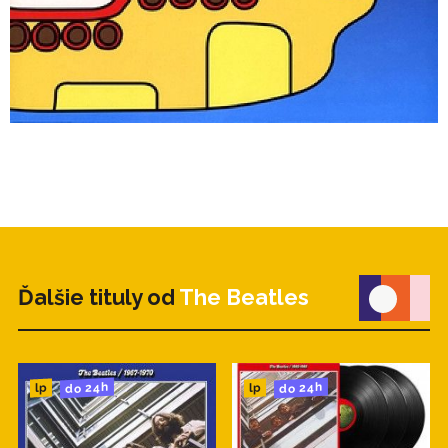
Ďalšie tituly od
The Beatles
do 24h
do 24h
lp
lp