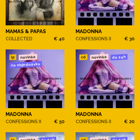
MAMAS & PAPAS
MADONNA
COLLECTED
€ 40
CONFESSIONS II
€ 30
novinka
novinka
do 24h
cd
lp
na objednávku
MADONNA
MADONNA
CONFESSIONS II
€ 50
CONFESSIONS II
€ 20