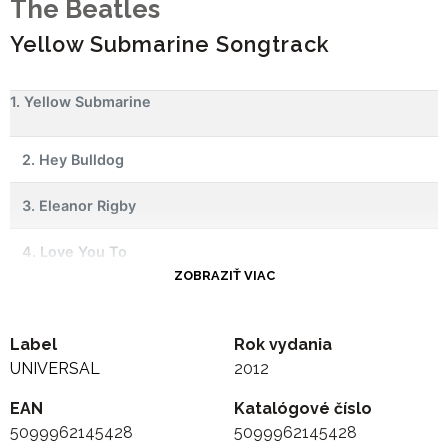
The Beatles
Yellow Submarine Songtrack
1. Yellow Submarine
2. Hey Bulldog
3. Eleanor Rigby
4. Love You To
ZOBRAZIŤ VIAC
5. All Together Now
Label
6. Lucy In The Sky With Diamonds
Rok vydania
UNIVERSAL
2012
7. Think For Yourself
EAN
Katalógové číslo
5099962145428
5099962145428
8. Sgt Pepper's Lonely Hearts Club Band