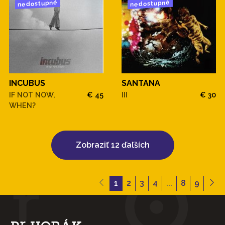
nedostupné
nedostupné
INCUBUS
SANTANA
IF NOT NOW,
€ 45
III
€ 30
WHEN?
Zobraziť 12 ďaľších
1
2
3
4
...
8
9