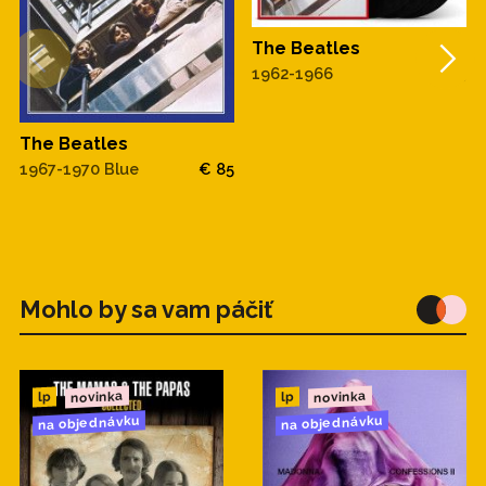
The Beatles
1962-1966
€ 85
The Beatles
1967-1970 Blue
€ 85
Mohlo by sa vam páčiť
novinka
novinka
lp
lp
na objednávku
na objednávku