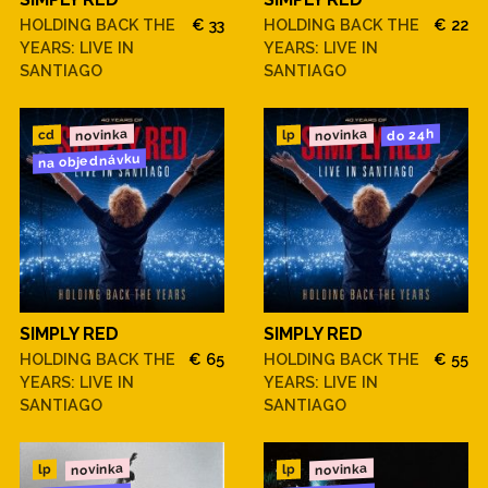
HOLDING BACK THE
€ 33
HOLDING BACK THE
€ 22
YEARS: LIVE IN
YEARS: LIVE IN
SANTIAGO
SANTIAGO
novinka
novinka
do 24h
cd
lp
na objednávku
SIMPLY RED
SIMPLY RED
HOLDING BACK THE
€ 65
HOLDING BACK THE
€ 55
YEARS: LIVE IN
YEARS: LIVE IN
SANTIAGO
SANTIAGO
novinka
novinka
lp
lp