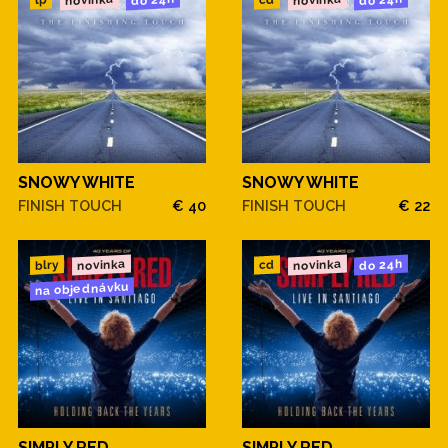
novinka
novinka
do 24h
do 24h
cd
lp
SNOWY WHITE
SNOWY WHITE
FINISH TOUCH
€ 40
FINISH TOUCH
€ 22
novinka
novinka
do 24h
blry
cd
na objednávku
SIMPLY RED
SIMPLY RED