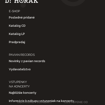
E-SHOP
Posledné pridané
Katalóg CD
Katalóg LP
Predpredaj
PAVIAN RECORDS
Novinky z pavian records
Vydavateľstvo
VSTUPENKY
NA KONCERTY
Najbližšie koncerty
Informácie k nákupu vstupeniek na koncerty
OBCHODNÉ PODMIENKY
ODSTÚPENIE OD