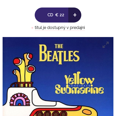
9. With A Little Help From My Friends
+
CD
€ 22
10. Baby You're A Rich Man
●
titul je dostupný v predajni
11. Only A Northern Song
12. All You Need Is Love
13. When I'm Sixty Four
14. Nowhere Man
15. It's All Too Much