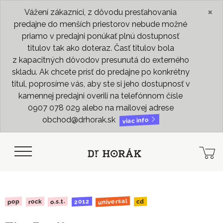
×
Vážení zákazníci, z dôvodu presťahovania
predajne do menších priestorov nebude možné
priamo v predajni ponúkať plnú dostupnosť
titulov tak ako doteraz. Časť titulov bola
z kapacitných dôvodov presunutá do externého
skladu. Ak chcete prísť do predajne po konkrétny
titul, poprosíme vás, aby ste si jeho dostupnosť v
kamennej predajni overili na telefónnom čísle
0907 078 029 alebo na mailovej adrese
obchod@drhorak.sk
viac info
universal
2012
o.s.t.
rock
pop
cd