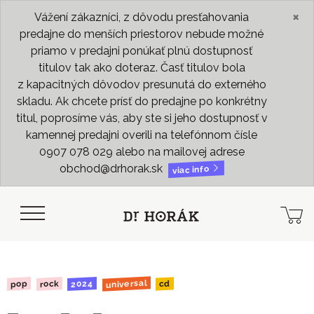
×
Vážení zákazníci, z dôvodu presťahovania
predajne do menších priestorov nebude možné
priamo v predajni ponúkať plnú dostupnosť
titulov tak ako doteraz. Časť titulov bola
z kapacitných dôvodov presunutá do externého
skladu. Ak chcete prísť do predajne po konkrétny
titul, poprosíme vás, aby ste si jeho dostupnosť v
kamennej predajni overili na telefónnom čísle
0907 078 029 alebo na mailovej adrese
obchod@drhorak.sk
viac info
universal
2024
rock
pop
cd