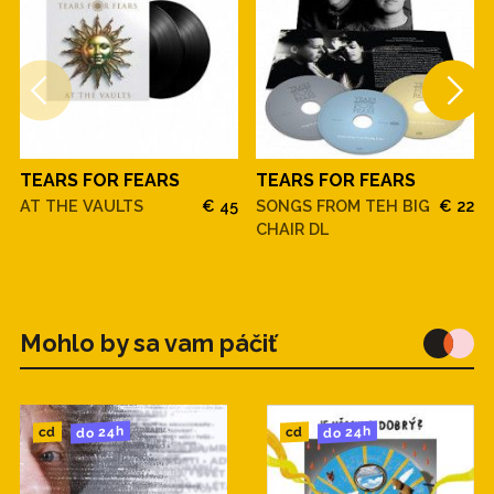
TEARS FOR FEARS
TEARS FOR FEARS
AT THE VAULTS
€ 45
SONGS FROM TEH BIG
€ 22
CHAIR DL
Mohlo by sa vam páčiť
do 24h
do 24h
cd
cd