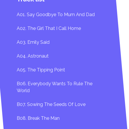
A01. Say Goodbye To Mum And Dad
A02. The Girl That I Call Home
A03. Emily Said
A04. Astronaut
A05. The Tipping Point
B06. Everybody Wants To Rule The
World
B07. Sowing The Seeds Of Love
B08. Break The Man