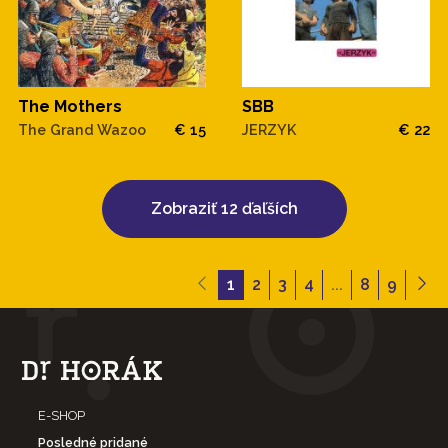
The Mothers
SBB
The Grand Wazoo
€ 15
JERZYK
€ 22
Zobraziť 12 ďaľších
1
2
3
4
...
8
9
E-SHOP
Posledné pridané