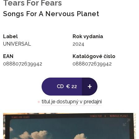
Tears For Fears
Songs For A Nervous Planet
Label
Rok vydania
UNIVERSAL
2024
EAN
Katalógové číslo
0888072639942
0888072639942
+
CD
€ 22
●
titul je dostupný v predajni