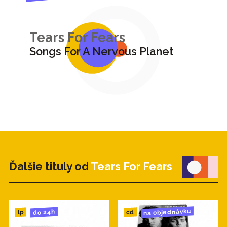
Tears For Fears
Songs For A Nervous Planet
Ďalšie tituly od
Tears For Fears
na objednávku
do 24h
cd
lp