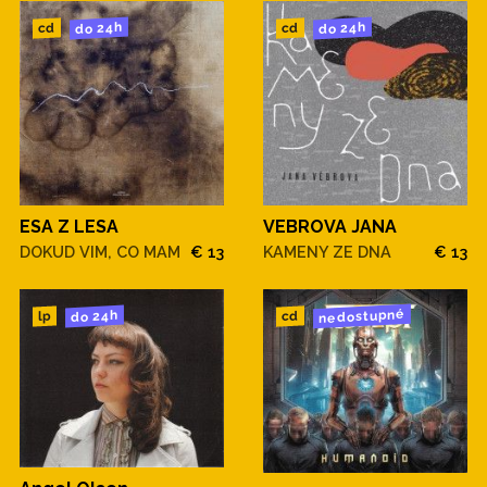
do 24h
do 24h
cd
cd
ESA Z LESA
VEBROVA JANA
DOKUD VIM, CO MAM
€ 13
KAMENY ZE DNA
€ 13
nedostupné
do 24h
cd
lp