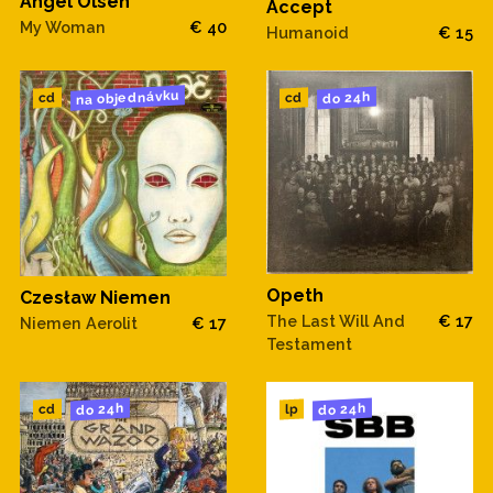
Angel Olsen
Accept
My Woman
€ 40
Humanoid
€ 15
na objednávku
do 24h
cd
cd
Opeth
Czesław Niemen
The Last Will And
€ 17
Niemen Aerolit
€ 17
Testament
do 24h
do 24h
cd
lp