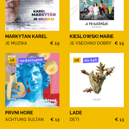
MARKYTAN KAREL
KIESLOWSKI MARIE
JE MUZIKA
€ 15
JE VSECHNO DOBRY
€ 15
nedostupné
do 24h
cd
cd
PRVNI HORE
LADE
ACHTUNG SULTAN
€ 13
DETI
€ 13