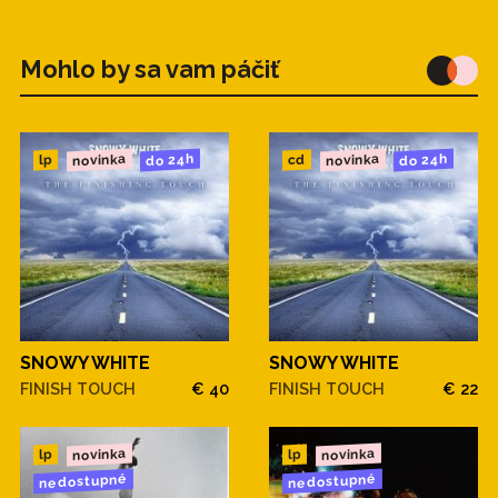
Mohlo by sa vam páčiť
novinka
novinka
do 24h
do 24h
cd
lp
SNOWY WHITE
SNOWY WHITE
FINISH TOUCH
€ 40
FINISH TOUCH
€ 22
novinka
novinka
lp
lp
nedostupné
nedostupné