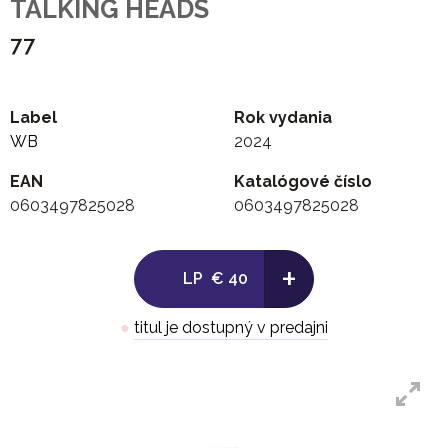
TALKING HEADS
77
Label
Rok vydania
WB
2024
EAN
Katalógové číslo
0603497825028
0603497825028
+
LP
€ 40
●
titul je dostupný v predajni