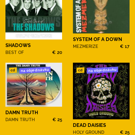
SYSTEM OF A DOWN
SHADOWS
MEZMERIZE
€ 17
BEST OF
€ 20
na objednávku
na objednávku
cd
cd
DAMN TRUTH
DAMN TRUTH
€ 25
DEAD DAISIES
HOLY GROUND
€ 25