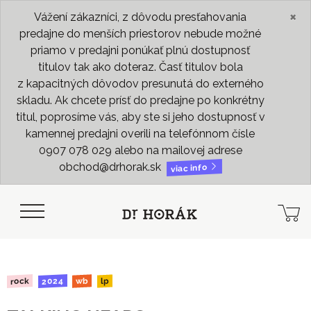
×
Vážení zákazníci, z dôvodu presťahovania
predajne do menších priestorov nebude možné
priamo v predajni ponúkať plnú dostupnosť
titulov tak ako doteraz. Časť titulov bola
z kapacitných dôvodov presunutá do externého
skladu. Ak chcete prísť do predajne po konkrétny
titul, poprosíme vás, aby ste si jeho dostupnosť v
kamennej predajni overili na telefónnom čísle
0907 078 029 alebo na mailovej adrese
obchod@drhorak.sk
viac info
2024
rock
wb
lp