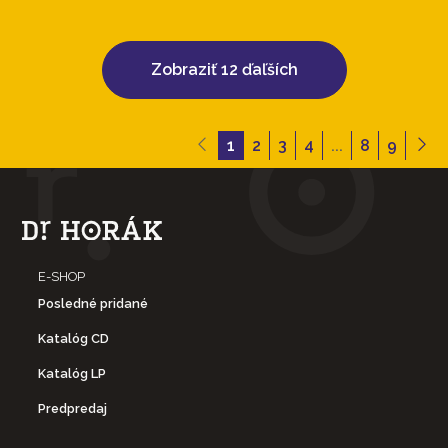
Zobraziť 12 ďaľších
1
2
3
4
...
8
9
E-SHOP
Posledné pridané
Katalóg CD
Katalóg LP
Predpredaj