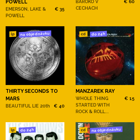
POWELL
BAROKO V
€ 60
CECHACH
EMERSON, LAKE &
€ 35
POWELL
na objednávku
do 24h
cd
lp
THIRTY SECONDS TO
MANZAREK RAY
MARS
WHOLE THING
€ 15
STARTED WITH
BEAUTIFUL LIE 20th
€ 40
ROCK & ROLL...
na objednávku
do 24h
cd
lp