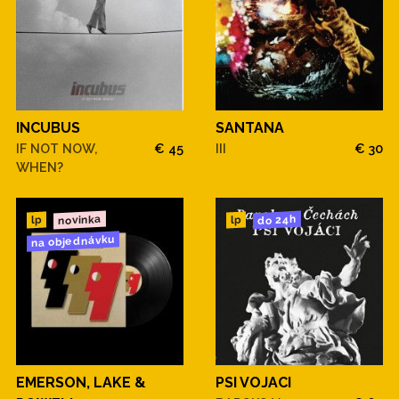
INCUBUS
SANTANA
IF NOT NOW,
€ 45
III
€ 30
WHEN?
novinka
do 24h
lp
lp
na objednávku
EMERSON, LAKE &
PSI VOJACI