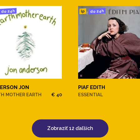
do 24h
do 24h
lp
ERSON JON
PIAF EDITH
TH MOTHER EARTH
€ 40
ESSENTIAL
Zobraziť 12 ďaľších