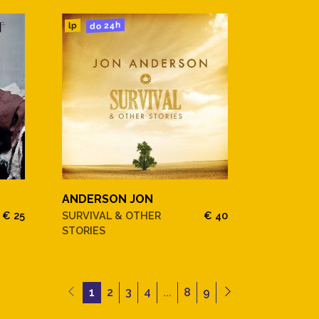
do 24h
lp
ANDERSON JON
€ 25
SURVIVAL & OTHER
€ 40
STORIES
1
2
3
4
...
8
9