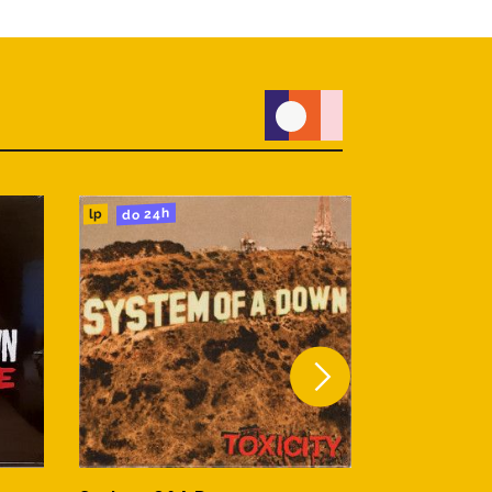
do 24h
do 24h
cd
lp