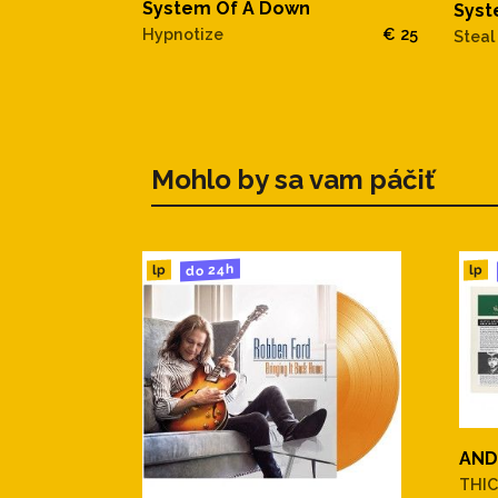
System Of A Down
Syst
Hypnotize
€ 25
Steal
Mohlo by sa vam páčiť
do 24h
lp
lp
AND
THIC