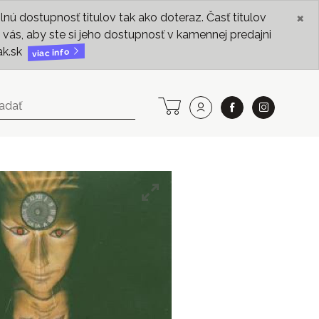
×
ú dostupnosť titulov tak ako doteraz. Časť titulov
vás, aby ste si jeho dostupnosť v kamennej predajni
ak.sk
viac info