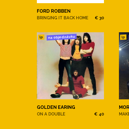
FORD ROBBEN
BRINGING IT BACK HOME
€ 30
na objednávku
lp
lp
GOLDEN EARING
MOR
ON A DOUBLE
€ 40
MAKE