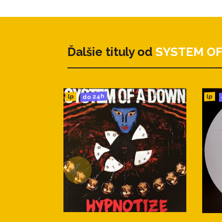
Ďalšie tituly od
SYSTEM OF
do 24h
lp
lp