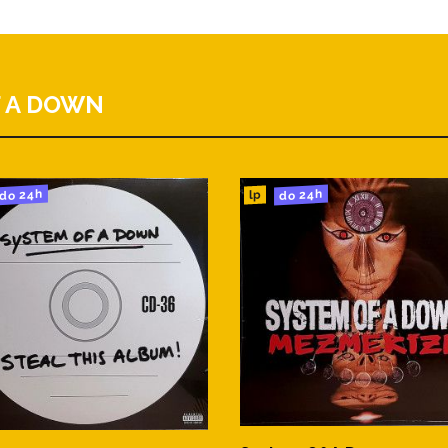
 A DOWN
do 24h
do 24h
lp