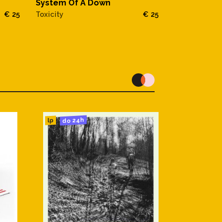
System Of A Down
System Of 
€ 25
Toxicity
€ 25
System Of A 
This Album!
do 24h
lp