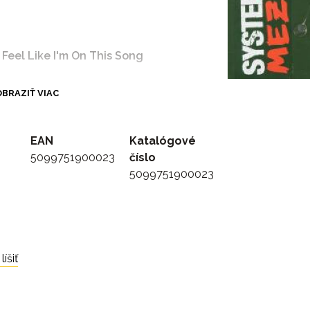
Feel Like I'm On This Song
BRAZIŤ VIAC
EAN
Katalógové
5099751900023
číslo
5099751900023
íšiť