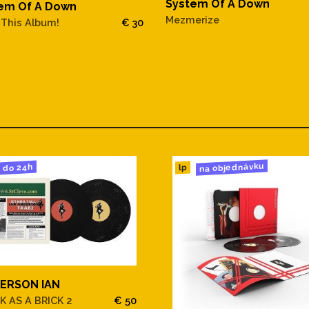
System Of A Down
em Of A Down
Mezmerize
 This Album!
€ 30
na objednávku
do 24h
lp
ERSON IAN
K AS A BRICK 2
€ 50