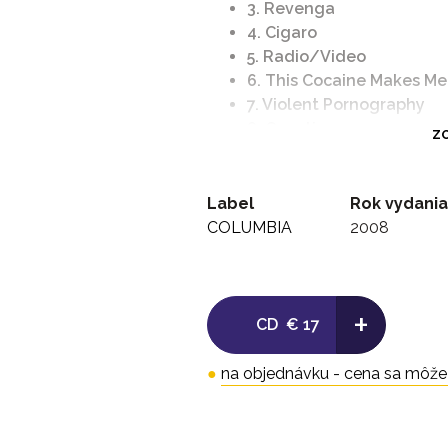
3. Revenga
4. Cigaro
5. Radio/Video
6. This Cocaine Makes Me 
7. Violent Pornography
8. Question
ZO
9. Sad Statue
10. Old School Hollywood
11. Lost In Hollywood
Label
Rok vydania
COLUMBIA
2008
+
CD
€ 17
●
na objednávku - cena sa môže l