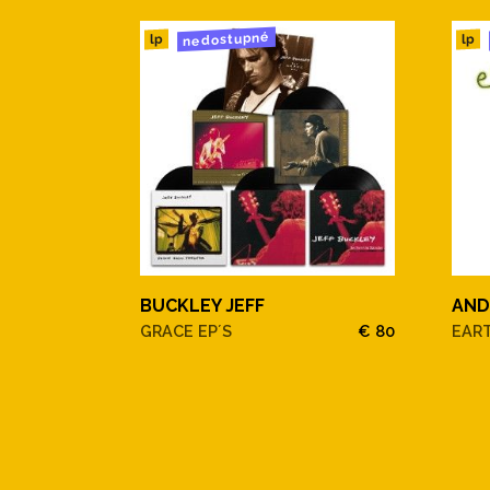
nedostupné
lp
lp
BUCKLEY JEFF
AND
GRACE EP´S
€ 80
EAR