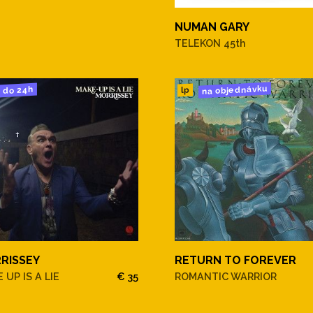
NUMAN GARY
TELEKON 45th
na objednávku
do 24h
lp
RISSEY
RETURN TO FOREVER
 UP IS A LIE
€ 35
ROMANTIC WARRIOR