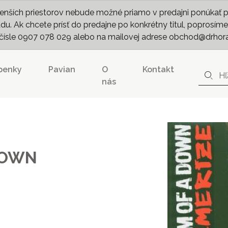
nších priestorov nebude možné priamo v predajni ponúkať pln
. Ak chcete prísť do predajne po konkrétny titul, poprosíme 
m čísle 0907 078 029 alebo na mailovej adrese obchod@drhor
penky
Pavian
O
Kontakt
nás
DOWN