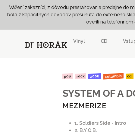
Vážení zákazníci, z dôvodu presťahovania predajne do me
bola z kapacitných dôvodov presunutá do externého skladu
overili na telefónno
Vinyl
CD
Vstu
columbia
2008
rock
pop
cd
SYSTEM OF A 
MEZMERIZE
1. Soldiers Side - Intro
2. B.Y.O.B.