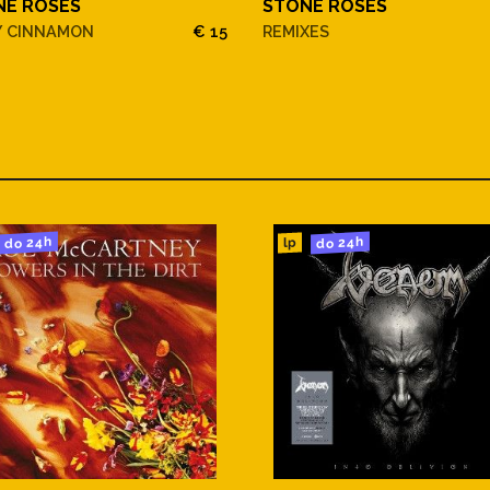
NE ROSES
STONE ROSES
Y CINNAMON
€ 15
REMIXES
do 24h
do 24h
lp