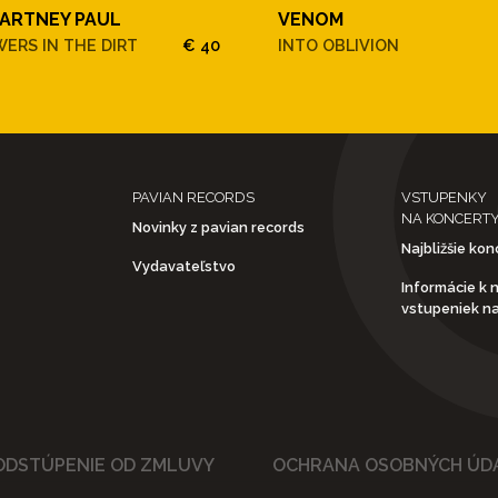
ARTNEY PAUL
VENOM
ERS IN THE DIRT
€ 40
INTO OBLIVION
PAVIAN RECORDS
VSTUPENKY
NA KONCERT
Novinky z pavian records
Najbližšie kon
Vydavateľstvo
Informácie k 
vstupeniek n
ODSTÚPENIE OD ZMLUVY
OCHRANA OSOBNÝCH ÚD