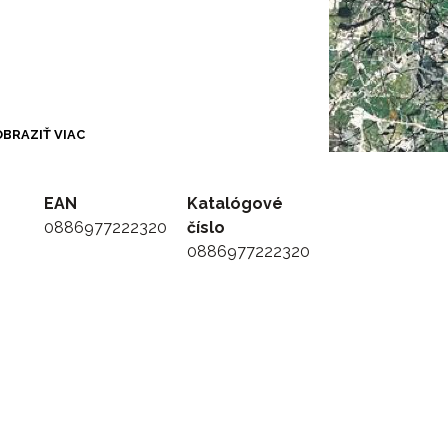
BRAZIŤ VIAC
un Sister
EAN
Katalógové
0886977222320
číslo
0886977222320