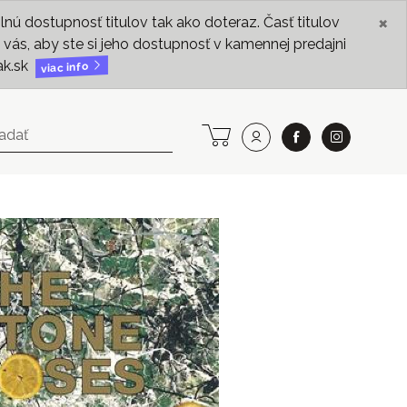
×
ú dostupnosť titulov tak ako doteraz. Časť titulov
vás, aby ste si jeho dostupnosť v kamennej predajni
ak.sk
viac info