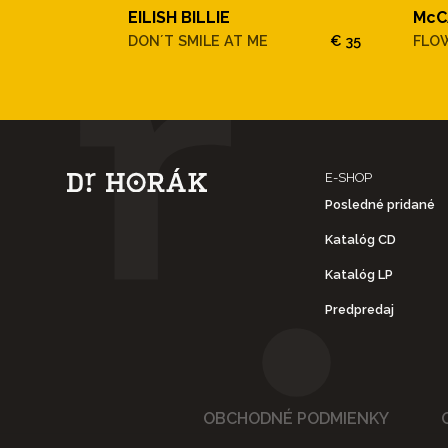
EILISH BILLIE
McC
DON´T SMILE AT ME
€ 35
FLOW
E-SHOP
Posledné pridané
Katalóg CD
Katalóg LP
Predpredaj
OBCHODNÉ PODMIENKY