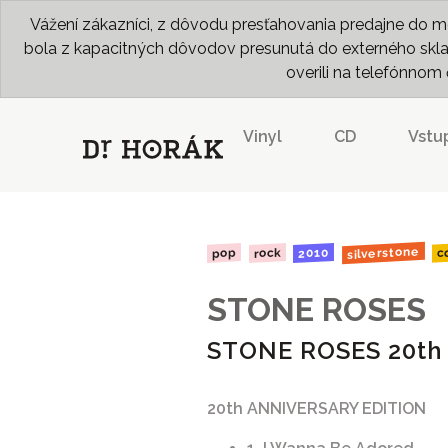
Vážení zákazníci, z dôvodu presťahovania predajne do me
bola z kapacitných dôvodov presunutá do externého skladu
overili na telefónno
Vinyl
CD
Vstu
silverstone
2010
rock
pop
c
STONE ROSES
STONE ROSES 20th
20th ANNIVERSARY EDITION