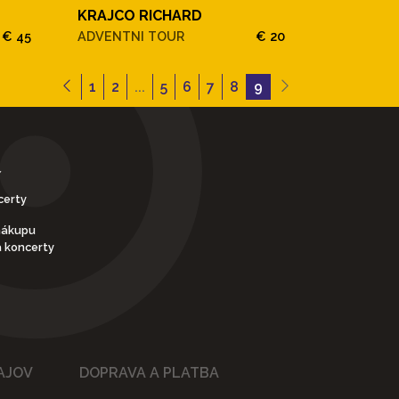
KRAJCO RICHARD
€ 45
ADVENTNI TOUR
€ 20
1
2
...
5
6
7
8
9
Y
certy
nákupu
a koncerty
AJOV
DOPRAVA A PLATBA