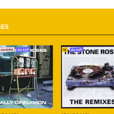
SES
novinka
do 24h
do 24h
lp