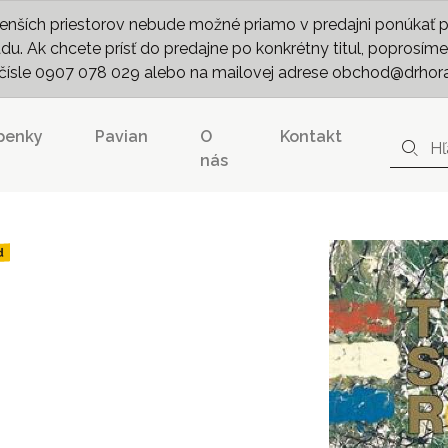
nších priestorov nebude možné priamo v predajni ponúkať pln
. Ak chcete prísť do predajne po konkrétny titul, poprosíme 
m čísle 0907 078 029 alebo na mailovej adrese obchod@drhor
penky
Pavian
O
Kontakt
nás
d