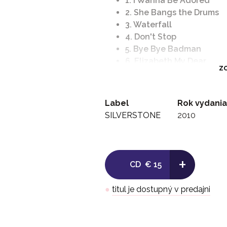
1. I Wanna Be Adored
2. She Bangs the Drums
3. Waterfall
4. Don't Stop
5. Bye Bye Badman
6. Elizabeth My Dear
ZO
7. (Song For My) Sugar Sp
8. Made of Stone
9. Shoot You Down
Label
Rok vydania
10. This is the One
SILVERSTONE
2010
11. I Am the Resurrection
12. Fools Gold
+
CD
€ 15
●
titul je dostupný v predajni