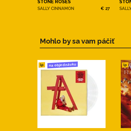
STONE ROSES
STO
SALLY CINNAMON
€ 27
SALL
Mohlo by sa vam páčiť
na objednávku
lp
lp