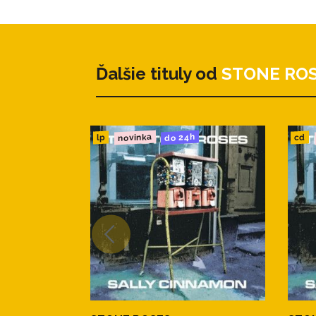
Ďalšie tituly od
STONE RO
novinka
do 24h
cd
lp