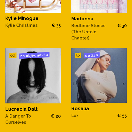
Kylie Minogue
Madonna
Kylie Christmas
€ 35
Bedtime Stories
€ 30
(The Untold
Chapter)
na objednávku
do 24h
cd
lp
Rosalía
Lucrecia Dalt
Lux
€ 55
A Danger To
€ 20
Ourselves