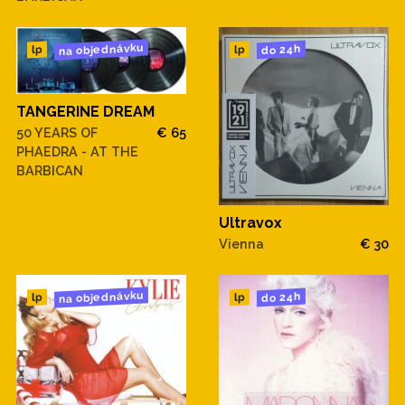
na objednávku
do 24h
lp
lp
TANGERINE DREAM
50 YEARS OF
€ 65
PHAEDRA - AT THE
BARBICAN
Ultravox
Vienna
€ 30
na objednávku
do 24h
lp
lp