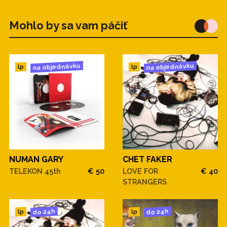
Mohlo by sa vam páčiť
na objednávku
na objednávku
lp
lp
NUMAN GARY
CHET FAKER
TELEKON 45th
€ 50
LOVE FOR
€ 40
STRANGERS
do 24h
do 24h
lp
lp