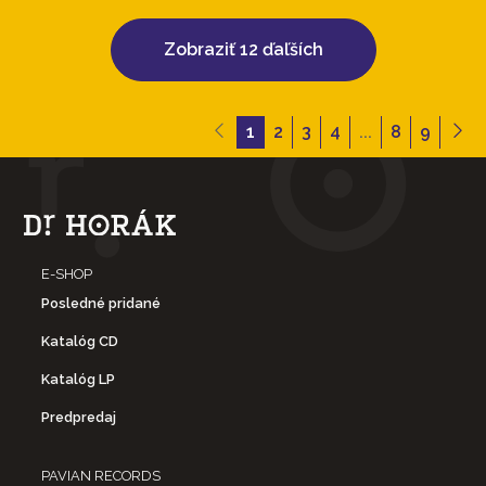
Zobraziť 12 ďaľších
1
2
3
4
...
8
9
E-SHOP
Posledné pridané
Katalóg CD
Katalóg LP
Predpredaj
PAVIAN RECORDS