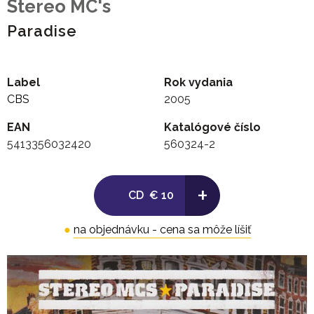
Stereo MC's
Paradise
Label
Rok vydania
CBS
2005
EAN
Katalógové číslo
5413356032420
560324-2
+
CD
€ 10
●
na objednávku - cena sa môže líšiť