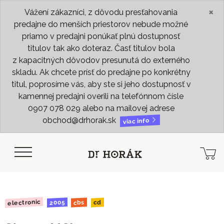
×
Vážení zákazníci, z dôvodu presťahovania
predajne do menších priestorov nebude možné
priamo v predajni ponúkať plnú dostupnosť
titulov tak ako doteraz. Časť titulov bola
z kapacitných dôvodov presunutá do externého
skladu. Ak chcete prísť do predajne po konkrétny
titul, poprosíme vás, aby ste si jeho dostupnosť v
kamennej predajni overili na telefónnom čísle
0907 078 029 alebo na mailovej adrese
obchod@drhorak.sk
viac info
electronic
2005
cbs
cd