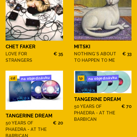
CHET FAKER
MITSKI
LOVE FOR
€ 35
NOTHING´S ABOUT
€ 33
STRANGERS
TO HAPPEN TO ME
na objednávku
na objednávku
cd
lp
TANGERINE DREAM
50 YEARS OF
€ 70
PHAEDRA - AT THE
TANGERINE DREAM
BARBICAN
50 YEARS OF
€ 20
PHAEDRA - AT THE
BARBICAN