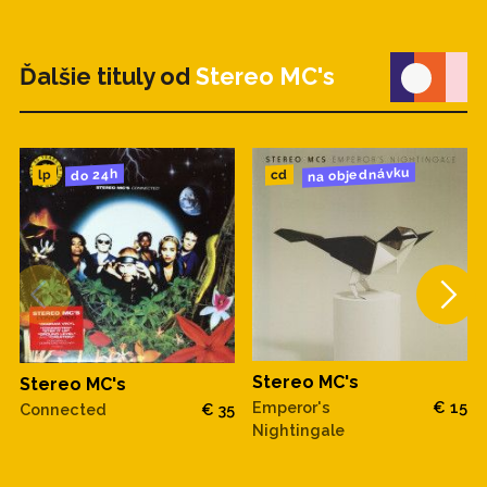
Ďalšie tituly od
Stereo MC's
na objednávku
do 24h
cd
lp
Stereo MC's
Stereo MC's
Emperor's
€ 15
Connected
€ 35
Nightingale