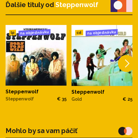
Ďalšie tituly od
Steppenwolf
na objednávku
na objednávku
cd
lp
Steppenwolf
Steppenwolf
Steppenwolf
€ 35
Gold
€ 25
Mohlo by sa vam páčiť