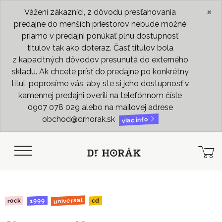
×
Vážení zákazníci, z dôvodu presťahovania
predajne do menších priestorov nebude možné
priamo v predajni ponúkať plnú dostupnosť
titulov tak ako doteraz. Časť titulov bola
z kapacitných dôvodov presunutá do externého
skladu. Ak chcete prísť do predajne po konkrétny
titul, poprosíme vás, aby ste si jeho dostupnosť v
kamennej predajni overili na telefónnom čísle
0907 078 029 alebo na mailovej adrese
obchod@drhorak.sk
viac info
universal
1999
rock
cd