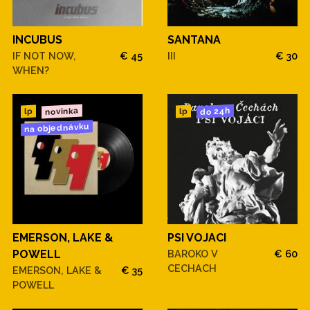
INCUBUS
SANTANA
IF NOT NOW,
€ 45
III
€ 30
WHEN?
novinka
do 24h
lp
lp
na objednávku
EMERSON, LAKE &
PSI VOJACI
POWELL
BAROKO V
€ 60
CECHACH
EMERSON, LAKE &
€ 35
POWELL