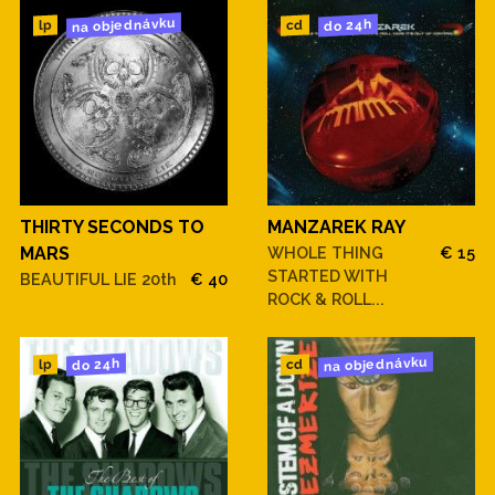
na objednávku
do 24h
cd
lp
THIRTY SECONDS TO
MANZAREK RAY
MARS
WHOLE THING
€ 15
STARTED WITH
BEAUTIFUL LIE 20th
€ 40
ROCK & ROLL...
na objednávku
do 24h
cd
lp