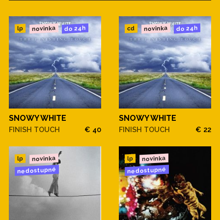
novinka
novinka
do 24h
do 24h
cd
lp
SNOWY WHITE
SNOWY WHITE
FINISH TOUCH
€ 40
FINISH TOUCH
€ 22
novinka
novinka
lp
lp
nedostupné
nedostupné