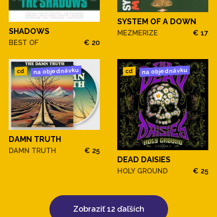
SYSTEM OF A DOWN
SHADOWS
MEZMERIZE
€ 17
BEST OF
€ 20
na objednávku
na objednávku
cd
cd
DAMN TRUTH
DAMN TRUTH
€ 25
DEAD DAISIES
HOLY GROUND
€ 25
Zobraziť 12 ďaľších