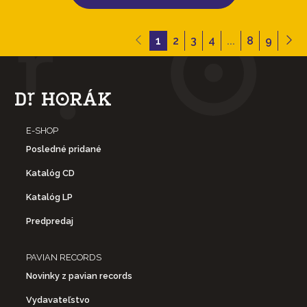
1
2
3
4
...
8
9
E-SHOP
Posledné pridané
Katalóg CD
Katalóg LP
Predpredaj
PAVIAN RECORDS
Novinky z pavian records
Vydavateľstvo