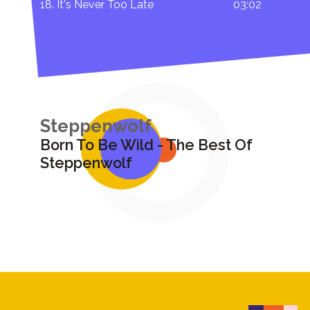
18. It's Never Too Late
03:02
Steppenwolf
Born To Be Wild - The Best Of
Steppenwolf