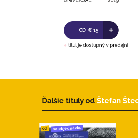
UNIVERSAL
2019
+
CD
€ 15
●
titul je dostupný v predajni
Ďalšie tituly od
Štefan Štec
na objednávku
cd