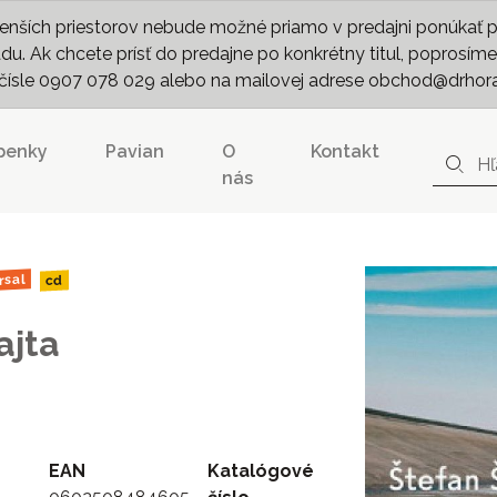
nších priestorov nebude možné priamo v predajni ponúkať pln
. Ak chcete prísť do predajne po konkrétny titul, poprosíme 
m čísle 0907 078 029 alebo na mailovej adrese obchod@drhor
penky
Pavian
O
Kontakt
nás
rsal
cd
ajta
EAN
Katalógové