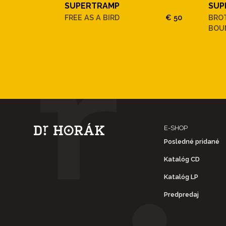
SUPERTRAMP
SUP
FREE AS A BIRD
€ 50
BRO
BOU
E-SHOP
Posledné pridané
Katalóg CD
Katalóg LP
Predpredaj