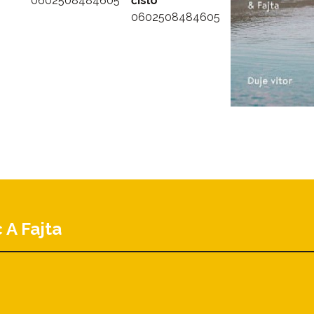
0602508484605
číslo
0602508484605
 A Fajta