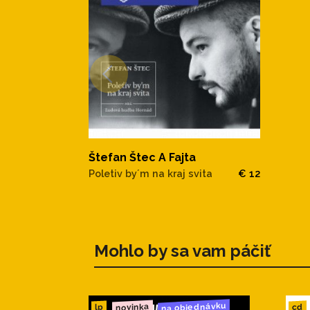
Štefan Štec A Fajta
Poletiv by´m na kraj svita
€ 12
Mohlo by sa vam páčiť
na objednávku
novinka
cd
lp