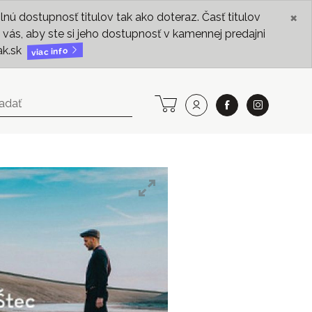
×
ú dostupnosť titulov tak ako doteraz. Časť titulov
vás, aby ste si jeho dostupnosť v kamennej predajni
ak.sk
viac info