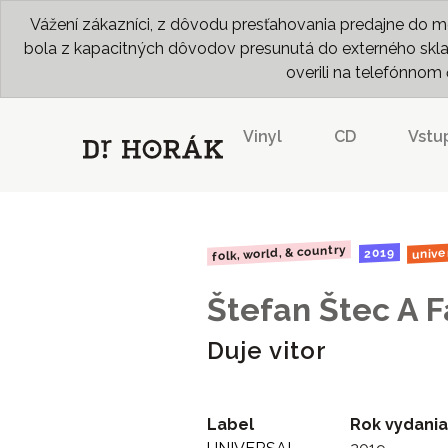
Vážení zákazníci, z dôvodu presťahovania predajne do me
bola z kapacitných dôvodov presunutá do externého skladu
overili na telefónno
Vinyl
CD
Vstu
folk, world, & country
unive
2019
Štefan Štec A F
Duje vitor
Label
Rok vydania