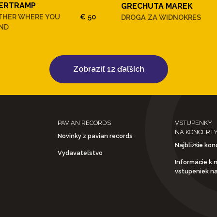
ERTRAMP
GRECHUTA MAREK
THER WHERE YOU
€ 50
DROGA ZA WIDNOKRES
ND
Zobraziť 12 ďaľších
PAVIAN RECORDS
VSTUPENKY
NA KONCERT
Novinky z pavian records
Najbližšie kon
Vydavateľstvo
Informácie k 
vstupeniek n