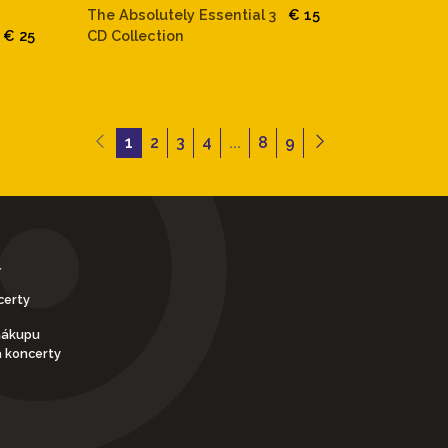
The Absolutely Essential 3
€ 15
€ 25
CD Collection
1
2
3
4
...
8
9
Y
certy
nákupu
a koncerty