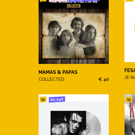
FES
MAMAS & PAPAS
JE N
COLLECTED
€ 40
do 24h
lp
lp