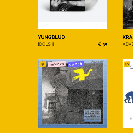
YUNGBLUD
KRA
IDOLS II
€ 35
ADV
novinka
do 24h
lp
lp