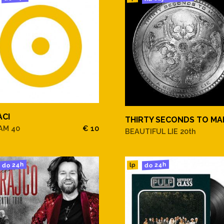
ACI
THIRTY SECONDS TO MA
AM 40
€ 10
BEAUTIFUL LIE 20th
do 24h
do 24h
lp