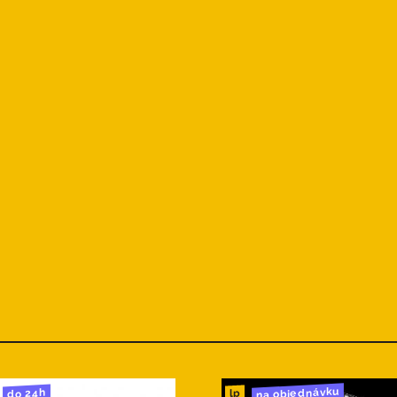
na objednávku
do 24h
lp