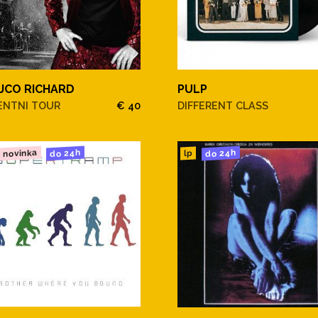
JCO RICHARD
PULP
ENTNI TOUR
€ 40
DIFFERENT CLASS
novinka
do 24h
do 24h
lp