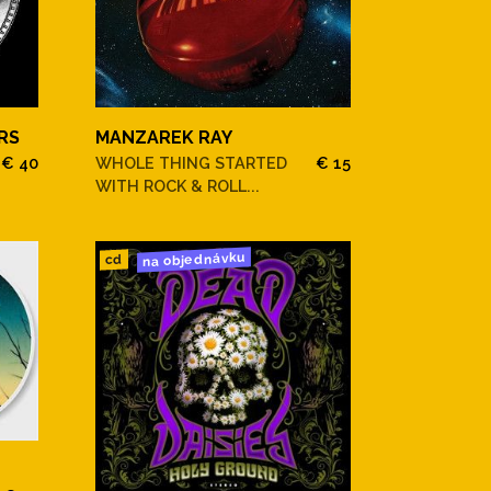
RS
MANZAREK RAY
€ 40
WHOLE THING STARTED
€ 15
WITH ROCK & ROLL...
na objednávku
cd