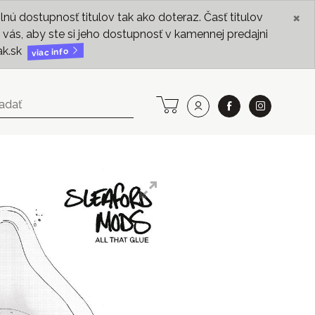
×
ú dostupnosť titulov tak ako doteraz. Časť titulov
vás, aby ste si jeho dostupnosť v kamennej predajni
ak.sk
viac info