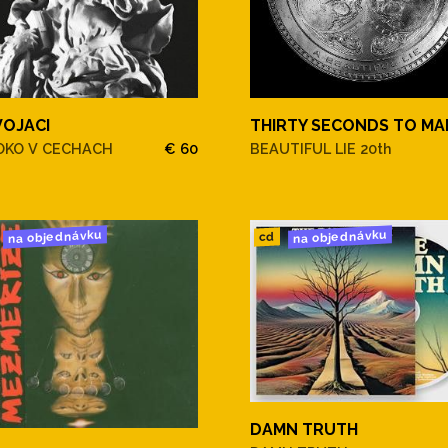
VOJACI
THIRTY SECONDS TO MA
OKO V CECHACH
€ 60
BEAUTIFUL LIE 20th
na objednávku
na objednávku
cd
DAMN TRUTH