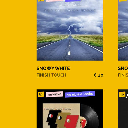
SNOWY WHITE
SNO
FINISH TOUCH
€ 40
FINI
na objednávku
novinka
lp
lp