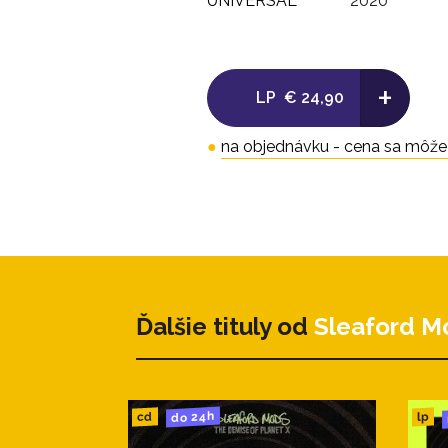
UNIVERSAL
2020
+
LP
€ 24,90
●
na objednávku - cena sa môže l
Ďalšie tituly od
Sleaford M
do 24h
cd
lp