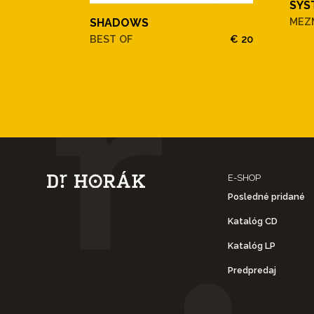
SYS
MEZ
SHADOWS
BEST OF
€ 20
E-SHOP
Posledné pridané
Katalóg CD
Katalóg LP
Predpredaj