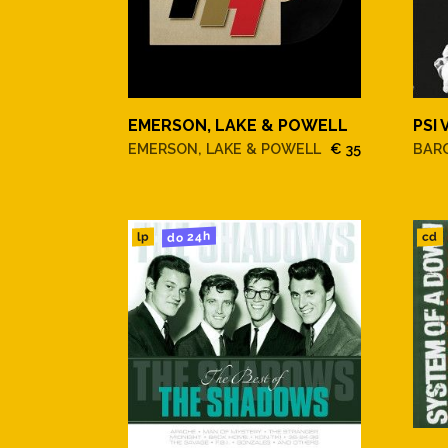
EMERSON, LAKE & POWELL
PSI 
EMERSON, LAKE & POWELL
€ 35
BAR
do 24h
cd
lp