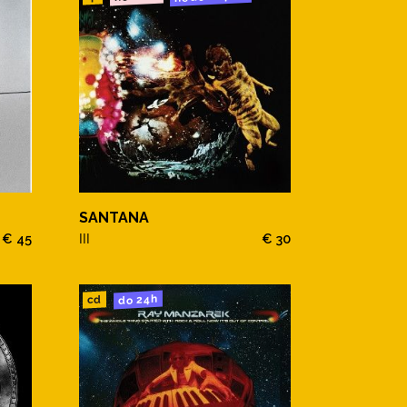
SANTANA
€ 45
III
€ 30
do 24h
cd