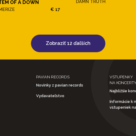
DAMN TRUTH
TEM OF A DOWN
MERIZE
€ 17
Zobraziť 12 ďaľších
PAVIAN RECORDS
VSTUPENKY
NA KONCERT
Novinky z pavian records
Najbližšie kon
Vydavateľstvo
Informácie k 
vstupeniek n