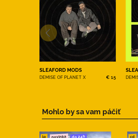
SLEAFORD MODS
SLE
DEMISE OF PLANET X
€ 15
DEMIS
Mohlo by sa vam páčiť
novinka
do 24h
cd
lp