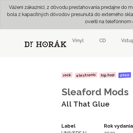
Vážení zákazníci, z dôvodu presťahovania predajne do me
bola z kapacitných dôvodov presunutá do externého skladu
overili na telefónno
Vinyl
CD
Vstu
electronic
hip hop
2020
rock
Sleaford Mods
All That Glue
Label
Rok vydania