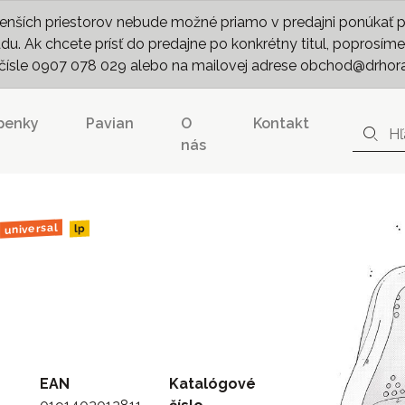
nších priestorov nebude možné priamo v predajni ponúkať pln
. Ak chcete prísť do predajne po konkrétny titul, poprosíme 
m čísle 0907 078 029 alebo na mailovej adrese obchod@drhor
penky
Pavian
O
Kontakt
nás
universal
lp
EAN
Katalógové