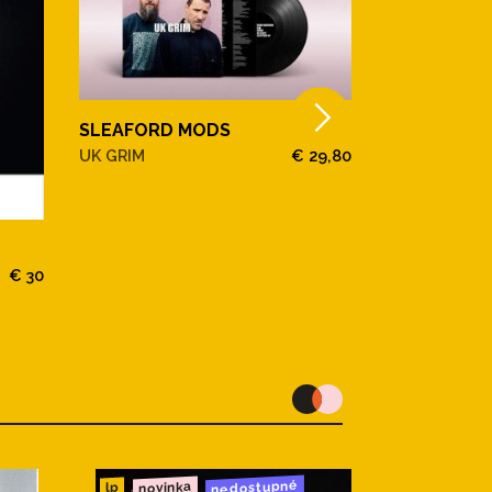
SLEAFORD MODS
UK GRIM
€ 29,80
SLEAFORD 
€ 30
UK GRIM INDI
nedostupné
novinka
lp