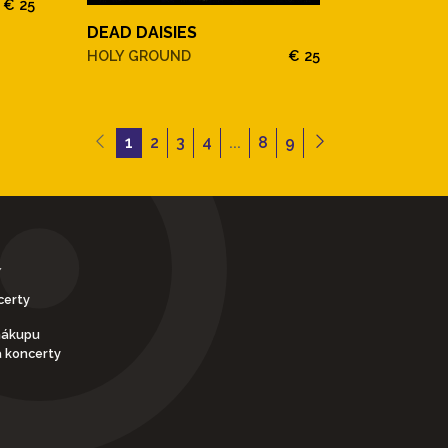
€ 25
DEAD DAISIES
HOLY GROUND
€ 25
1
2
3
4
...
8
9
Y
certy
nákupu
a koncerty