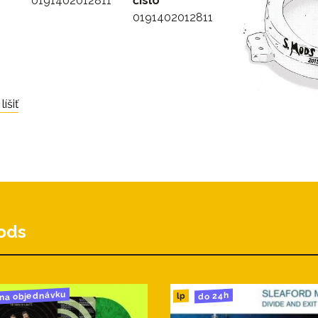
0191402012811
číslo
0191402012811
íšiť
ods
na objednávku
do 24h
lp