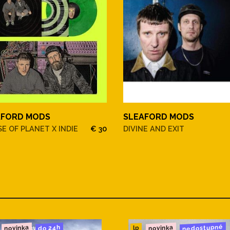
SLEAFORD MODS
AFORD MODS
DIVINE AND EXIT
E OF PLANET X INDIE
€ 30
nedostupné
novinka
novinka
do 24h
lp