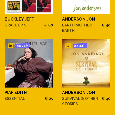
BUCKLEY JEFF
ANDERSON JON
GRACE EP´S
€ 80
EARTH MOTHER
€ 40
EARTH
do 24h
do 24h
lp
lp
PIAF EDITH
ANDERSON JON
ESSENTIAL
€ 25
SURVIVAL & OTHER
€ 40
STORIES