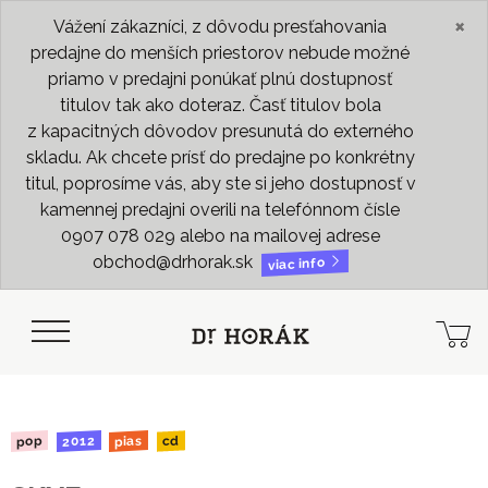
×
Vážení zákazníci, z dôvodu presťahovania
predajne do menších priestorov nebude možné
priamo v predajni ponúkať plnú dostupnosť
titulov tak ako doteraz. Časť titulov bola
z kapacitných dôvodov presunutá do externého
skladu. Ak chcete prísť do predajne po konkrétny
titul, poprosíme vás, aby ste si jeho dostupnosť v
kamennej predajni overili na telefónnom čísle
0907 078 029 alebo na mailovej adrese
obchod@drhorak.sk
viac info
2012
pias
pop
cd