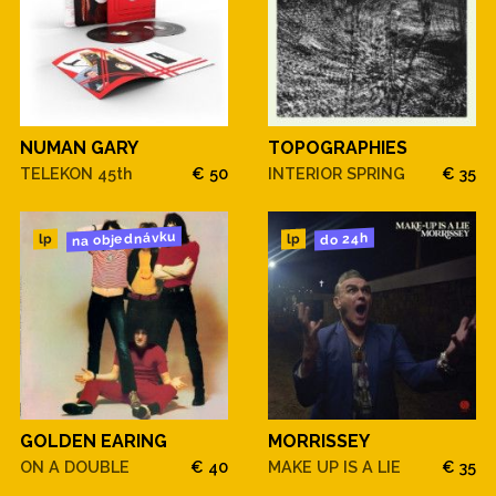
NUMAN GARY
TOPOGRAPHIES
TELEKON 45th
€ 50
INTERIOR SPRING
€ 35
na objednávku
do 24h
lp
lp
GOLDEN EARING
MORRISSEY
ON A DOUBLE
€ 40
MAKE UP IS A LIE
€ 35