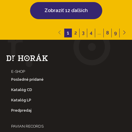
Zobraziť 12 ďaľších
1
2
3
4
...
8
9
E-SHOP
Posledné pridané
Katalóg CD
Katalóg LP
Predpredaj
PAVIAN RECORDS