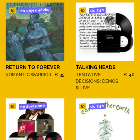
na objednávku
do 24h
lp
lp
RETURN TO FOREVER
TALKING HEADS
ROMANTIC WARRIOR
€ 35
TENTATIVE
€ 40
DECISIONS: DEMOS
& LIVE
nedostupné
do 24h
lp
lp