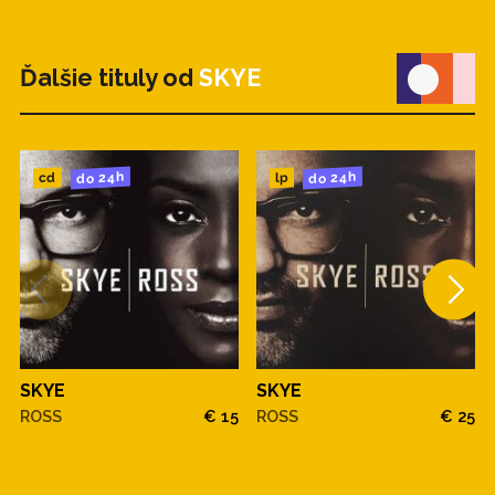
Ďalšie tituly od
SKYE
do 24h
do 24h
cd
lp
SKYE
SKYE
ROSS
€ 15
ROSS
€ 25