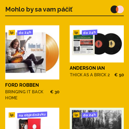
Mohlo by sa vam páčiť
do 24h
do 24h
lp
lp
ANDERSON IAN
THICK AS A BRICK 2
€ 50
FORD ROBBEN
BRINGING IT BACK
€ 30
HOME
na objednávku
do 24h
lp
lp