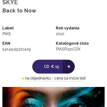
SKYE
Back to Now
Label
Rok vydania
PIAS
2012
EAN
Katalógové číslo
5414939321429
PIASR321CDX
+
CD
€ 15
●
na objednávku - cena sa môže líšiť