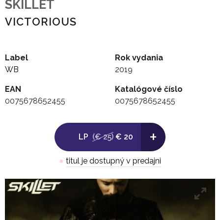
SKILLET
VICTORIOUS
Label
Rok vydania
WB
2019
EAN
Katalógové číslo
0075678652455
0075678652455
+
LP
(€ 25)
€ 20
●
titul je dostupný v predajni