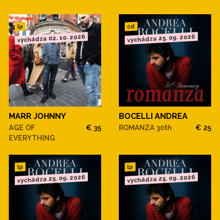
cd
lp
vychádza 02. 10. 2026
vychádza 25. 09. 2026
MARR JOHNNY
BOCELLI ANDREA
AGE OF
€ 35
ROMANZA 30th
€ 25
EVERYTHING
lp
lp
vychádza 25. 09. 2026
vychádza 25. 09. 2026