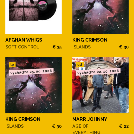
AFGHAN WHIGS
KING CRIMSON
SOFT CONTROL
€ 35
ISLANDS
€ 30
cd
lp
vychádza 25. 09. 2026
vychádza 02. 10. 2026
KING CRIMSON
MARR JOHNNY
ISLANDS
€ 30
AGE OF
€ 22
EVERYTHING