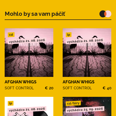
Mohlo by sa vam páčiť
cd
lp
vychádza 21. 08. 2026
vychádza 21. 08. 2026
AFGHAN WHIGS
AFGHAN WHIGS
SOFT CONTROL
€ 20
SOFT CONTROL
€ 40
cd/blry
lp
vychádza 21. 08. 2026
vychádza 25. 09. 2026