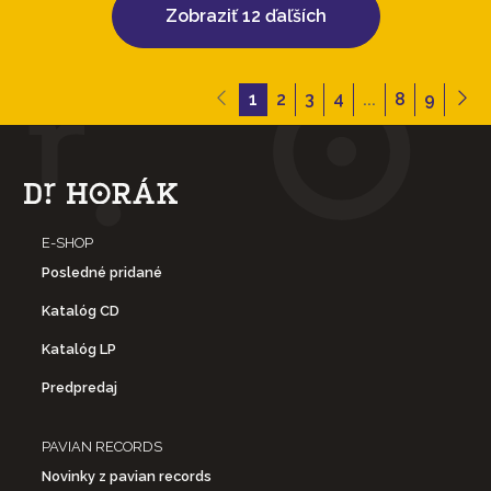
Zobraziť 12 ďaľších
1
2
3
4
...
8
9
E-SHOP
Posledné pridané
Katalóg CD
Katalóg LP
Predpredaj
PAVIAN RECORDS
Novinky z pavian records