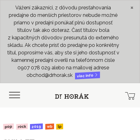
×
Vážení zákazníci, z dôvodu presťahovania
predajne do menších priestorov nebude možné
priamo v predajni ponúkať plnú dostupnosť
titulov tak ako doteraz. Časť titulov bola
z kapacitných dôvodov presunutá do externého
skladu. Ak chcete prísť do predajne po konkrétny
titul, poprosíme vás, aby ste si jeho dostupnosť v
kamennej predajni overili na telefónnom čísle
0907 078 029 alebo na mailovej adrese
obchod@drhorak.sk
viac info
2019
rock
pop
wb
lp