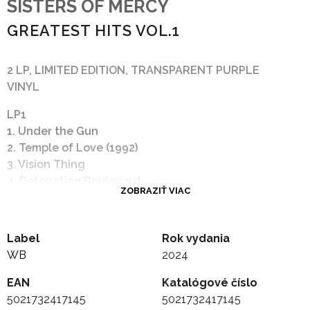
SISTERS OF MERCY
GREATEST HITS VOL.1
2 LP, LIMITED EDITION, TRANSPARENT PURPLE
VINYL
LP1
1. Under the Gun
2. Temple of Love (1992)
3. Vision Thing
4. Detonation Boulevard
ZOBRAZIŤ VIAC
5. Doctor Jeep
6. More
LP2
Label
Rok vydania
1. Lucretia My Reflection
WB
2024
2. Dominion / Mother Russia
3. This Corrosion
EAN
Katalógové číslo
4. No Time to Cry
5021732417145
5021732417145