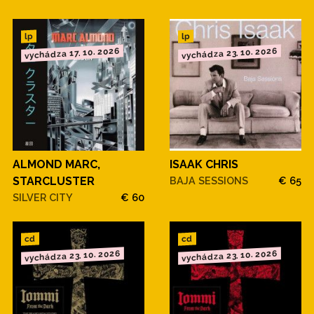
lp
lp
vychádza 23. 10. 2026
vychádza 17. 10. 2026
ALMOND MARC,
ISAAK CHRIS
STARCLUSTER
BAJA SESSIONS
€ 65
SILVER CITY
€ 60
cd
cd
vychádza 23. 10. 2026
vychádza 23. 10. 2026