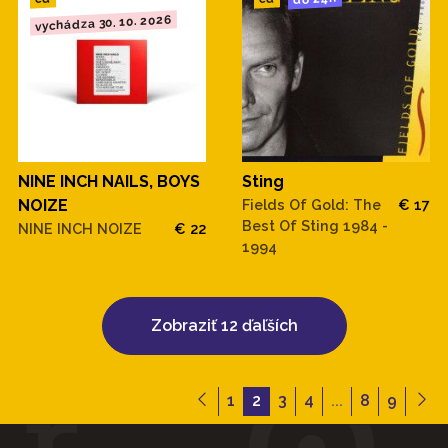
vychádza 30. 10. 2026
Sting
NINE INCH NAILS, BOYS
Fields Of Gold: The
€ 17
NOIZE
Best Of Sting 1984 -
NINE INCH NOIZE
€ 22
1994
Zobraziť 12 ďaľších
1
2
3
4
...
8
9