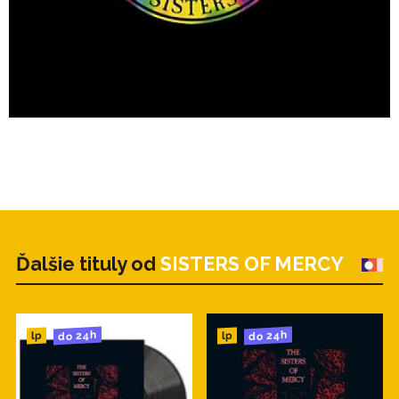
Ďalšie tituly od
SISTERS OF MERCY
do 24h
do 24h
lp
lp