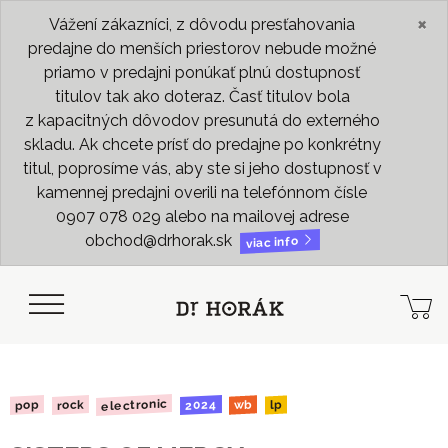
×
Vážení zákazníci, z dôvodu presťahovania
predajne do menších priestorov nebude možné
priamo v predajni ponúkať plnú dostupnosť
titulov tak ako doteraz. Časť titulov bola
z kapacitných dôvodov presunutá do externého
skladu. Ak chcete prísť do predajne po konkrétny
titul, poprosíme vás, aby ste si jeho dostupnosť v
kamennej predajni overili na telefónnom čísle
0907 078 029 alebo na mailovej adrese
obchod@drhorak.sk
viac info
electronic
2024
rock
pop
wb
lp