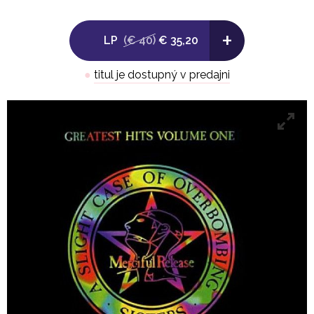
5. Walk Away
6. Body and Soul
+
LP
(€ 40)
€ 35,20
●
titul je dostupný v predajni