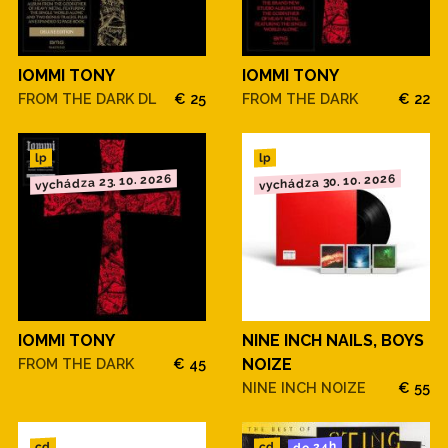
IOMMI TONY
IOMMI TONY
FROM THE DARK DL
€ 25
FROM THE DARK
€ 22
lp
lp
vychádza 23. 10. 2026
vychádza 30. 10. 2026
IOMMI TONY
NINE INCH NAILS, BOYS
FROM THE DARK
€ 45
NOIZE
NINE INCH NOIZE
€ 55
do 24h
cd
cd