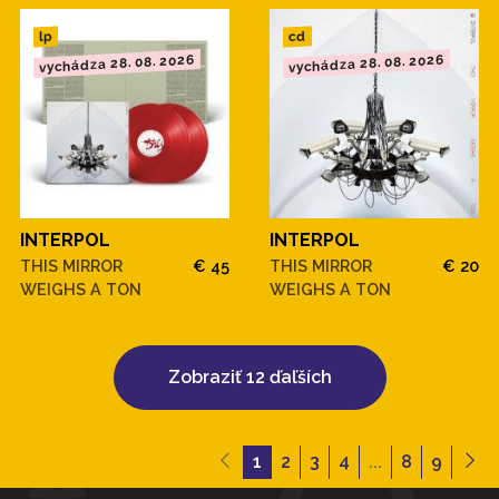
cd
lp
vychádza 28. 08. 2026
vychádza 28. 08. 2026
INTERPOL
INTERPOL
THIS MIRROR
€ 45
THIS MIRROR
€ 20
WEIGHS A TON
WEIGHS A TON
Zobraziť 12 ďaľších
1
2
3
4
...
8
9