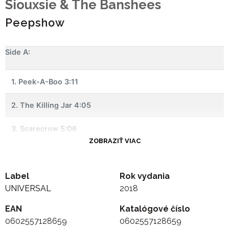
Siouxsie & The Banshees
Peepshow
Side A:
1. Peek-A-Boo 3:11
2. The Killing Jar 4:05
3. Scarecrow 5:06
ZOBRAZIŤ VIAC
4. Carousel 4:25
Label
5. Burn Up 4:32
Rok vydania
UNIVERSAL
2018
-
EAN
Katalógové číslo
0602557128659
0602557128659
Side B: