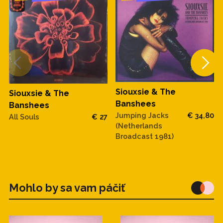
Siouxsie & The
Siouxsie & The
Banshees
Banshees
Jumping Jacks
€ 34,80
All Souls
€ 27
(Netherlands
Broadcast 1981)
Mohlo by sa vam páčiť