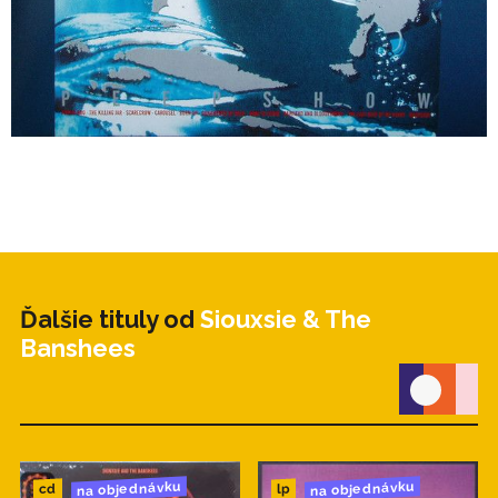
Ďalšie tituly od
Siouxsie & The
Banshees
na objednávku
na objednávku
cd
lp