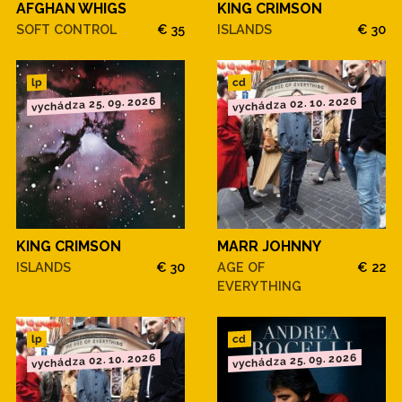
AFGHAN WHIGS
KING CRIMSON
SOFT CONTROL
€ 35
ISLANDS
€ 30
cd
lp
vychádza 25. 09. 2026
vychádza 02. 10. 2026
KING CRIMSON
MARR JOHNNY
ISLANDS
€ 30
AGE OF
€ 22
EVERYTHING
cd
lp
vychádza 02. 10. 2026
vychádza 25. 09. 2026