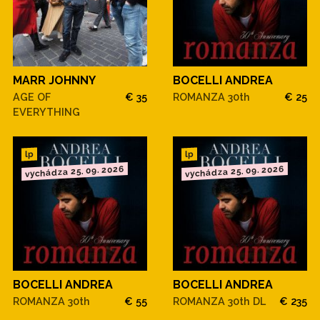
MARR JOHNNY
BOCELLI ANDREA
AGE OF
€ 35
ROMANZA 30th
€ 25
EVERYTHING
lp
lp
vychádza 25. 09. 2026
vychádza 25. 09. 2026
BOCELLI ANDREA
BOCELLI ANDREA
ROMANZA 30th
€ 55
ROMANZA 30th DL
€ 235