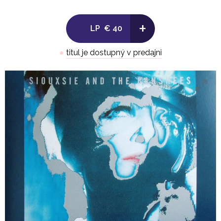
1. Ornaments Of Gold 3:49
+
LP
€ 40
2. Turn To Stone 4:05
●
titul je dostupný v predajni
3. Rawhead And Bloodybones 2:31
4. The Last Beat Of My Heart 4:29
5. Rhapsody 6:24