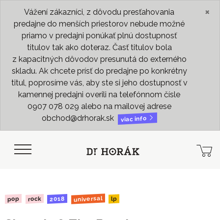
×
Vážení zákazníci, z dôvodu presťahovania
predajne do menších priestorov nebude možné
priamo v predajni ponúkať plnú dostupnosť
titulov tak ako doteraz. Časť titulov bola
z kapacitných dôvodov presunutá do externého
skladu. Ak chcete prísť do predajne po konkrétny
titul, poprosíme vás, aby ste si jeho dostupnosť v
kamennej predajni overili na telefónnom čísle
0907 078 029 alebo na mailovej adrese
obchod@drhorak.sk
viac info
universal
2018
rock
pop
lp