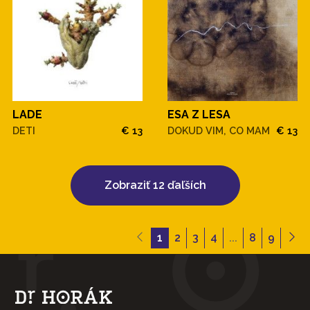
LADE
ESA Z LESA
DETI
€ 13
DOKUD VIM, CO MAM
€ 13
Zobraziť 12 ďaľších
1
2
3
4
...
8
9