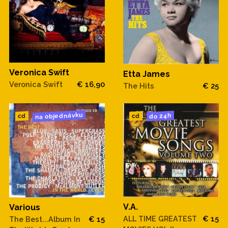
Veronica Swift
Etta James
Veronica Swift
€ 16,90
The Hits
€ 25
na objednávku
do 24h
cd
cd
V.A.
Various
ALL TIME GREATEST
€ 15
The Best...Album In
€ 15