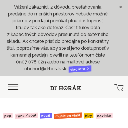
×
Vážení zákazníci, z dôvodu presťahovania
predajne do menších priestorov nebude možné
priamo v predajni ponúkať plnú dostupnosť
titulov tak ako doteraz. Časť titulov bola
z kapacitných dôvodov presunutá do externého
skladu. Ak chcete prísť do predajne po konkrétny
titul, poprosíme vás, aby ste si jeho dostupnosť v
kamennej predajni overili na telefónnom čísle
0907 078 029 alebo na mailovej adrese
obchod@drhorak.sk
viac info
music on vinyl
funk / soul
novinka
2026
pop
blry