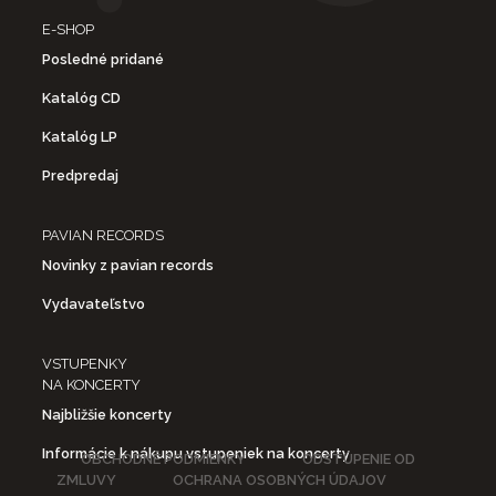
E-SHOP
Posledné pridané
Katalóg CD
Katalóg LP
Predpredaj
PAVIAN RECORDS
Novinky z pavian records
Vydavateľstvo
VSTUPENKY
NA KONCERTY
Najbližšie koncerty
Informácie k nákupu vstupeniek na koncerty
OBCHODNÉ PODMIENKY
ODSTÚPENIE OD
ZMLUVY
OCHRANA OSOBNÝCH ÚDAJOV