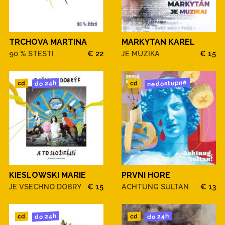
TRCHOVA MARTINA
MARKYTAN KAREL
90 % STESTI
€ 22
JE MUZIKA
€ 15
nedostupné
do 24h
cd
cd
KIESLOWSKI MARIE
PRVNI HORE
JE VSECHNO DOBRY
€ 15
ACHTUNG SULTAN
€ 13
do 24h
do 24h
cd
cd