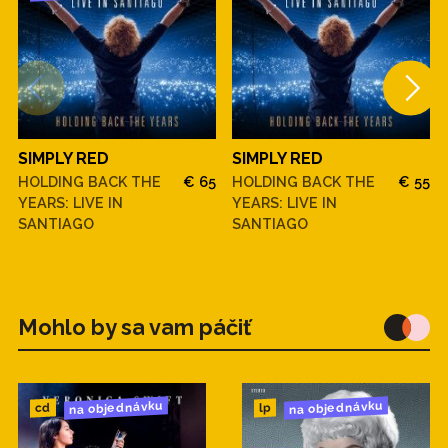
SIMPLY RED
SIMPLY RED
HOLDING BACK THE
€ 65
HOLDING BACK THE
€ 55
YEARS: LIVE IN
YEARS: LIVE IN
SANTIAGO
SANTIAGO
Mohlo by sa vam páčiť
na objednávku
na objednávku
cd
lp