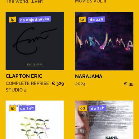
MOVIES VOL.II
The World...Ever!
na objednávku
do 24h
lp
lp
CLAPTON ERIC
NARAJAMA
COMPLETE REPRISE
€ 329
2024
€ 35
STUDIO 2
do 24h
do 24h
cd
lp