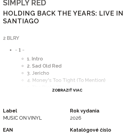
SIMPLY RED
HOLDING BACK THE YEARS: LIVE IN
SANTIAGO
2 BLRY
- 1 -
1. Intro
2. Sad Old Red
3. Jericho
4. Money's Too Tight (To Mention)
5. The Right Thing
ZOBRAZIŤ VIAC
6. A New Flame
7. It's Only Love
8. You've Got It
Label
Rok vydania
9. Enough
MUSIC ON VINYL
2026
10. If You Don't Know Me By Now
EAN
Katalógové číslo
11. For Your Babies