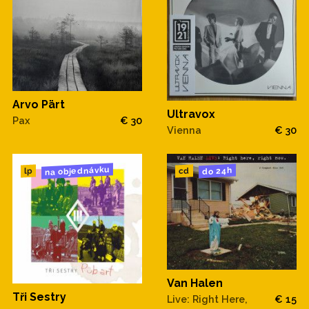
Arvo Pärt
Ultravox
Pax
€ 30
Vienna
€ 30
na objednávku
do 24h
cd
lp
Van Halen
Tři Sestry
Live: Right Here,
€ 15