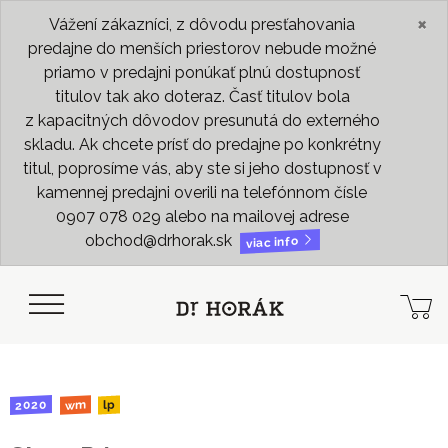
×
Vážení zákazníci, z dôvodu presťahovania
predajne do menších priestorov nebude možné
priamo v predajni ponúkať plnú dostupnosť
titulov tak ako doteraz. Časť titulov bola
z kapacitných dôvodov presunutá do externého
skladu. Ak chcete prísť do predajne po konkrétny
titul, poprosíme vás, aby ste si jeho dostupnosť v
kamennej predajni overili na telefónnom čísle
0907 078 029 alebo na mailovej adrese
obchod@drhorak.sk
viac info
2020
wm
lp