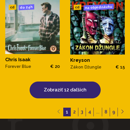
na objednávku
do 24h
cd
cd
Chris Isaak
Kreyson
Forever Blue
€ 20
Zákon Džungle
€ 15
Zobraziť 12 ďaľších
1
2
3
4
...
8
9