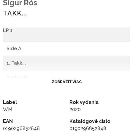
Sigur Rós
TAKK...
LP 1
Side A:
1. Takk...
2. Glósóli
ZOBRAZIŤ VIAC
3. Hoppípolla
Label
Rok vydania
4. Með Blóðnasir
WM
2020
EAN
-
Katalógové číslo
0190296852848
0190296852848