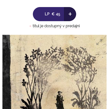
Side B:
+
LP
€ 45
1. Sé Lest
●
titul je dostupný v predajni
2. Sæglópur
.
LP 2
Side C:
1. Gong
2. Andvari
-