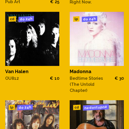
Pub Art
€ 25
Right Now.
do 24h
do 24h
cd
lp
Van Halen
Madonna
OU812
€ 10
Bedtime Stories
€ 30
(The Untold
Chapter)
nedostupné
do 24h
cd
lp