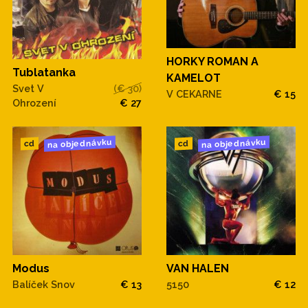
HORKY ROMAN A
Tublatanka
KAMELOT
Svet V
(€ 30)
V CEKARNE
€ 15
Ohrození
€ 27
na objednávku
na objednávku
cd
cd
VAN HALEN
Modus
5150
€ 12
Balíček Snov
€ 13