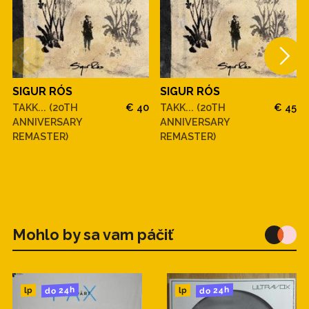
SIGUR RÓS
SIGUR RÓS
TAKK... (20TH
€ 40
TAKK... (20TH
€ 45
ANNIVERSARY
ANNIVERSARY
REMASTER)
REMASTER)
Mohlo by sa vam páčiť
do 24h
do 24h
lp
lp