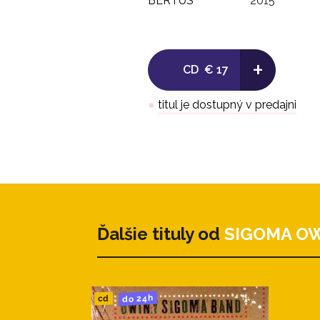
BERTUS
2015
+
CD
€ 17
●
titul je dostupný v predajni
Ďalšie tituly od
SIGOMA O
do 24h
cd