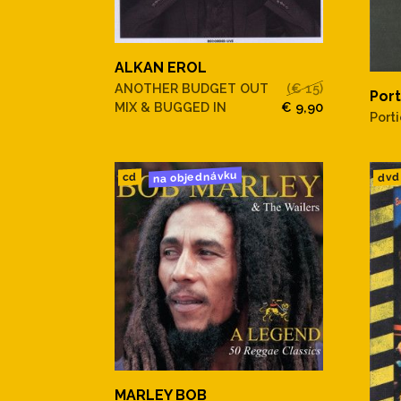
ALKAN EROL
ANOTHER BUDGET OUT
(€ 15)
Port
MIX & BUGGED IN
€ 9,90
Port
na objednávku
dvd
cd
MARLEY BOB