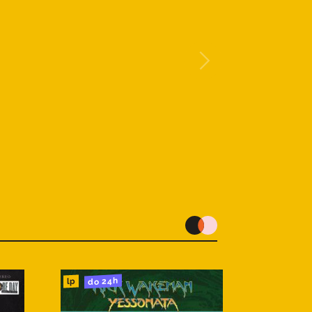
do 24h
lp