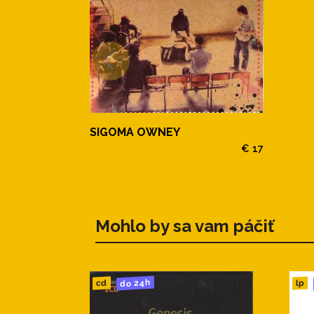
SIGOMA OWNEY
€ 17
Mohlo by sa vam páčiť
do 24h
cd
lp