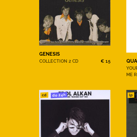
GENESIS
QUA
COLLECTION 2 CD
€ 15
YOU
ME R
do 24h
cd
lp