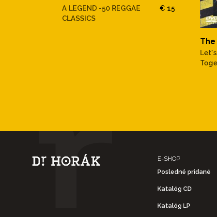
A LEGEND -50 REGGAE
€ 15
CLASSICS
The 
Let'
Toge
E-SHOP
Posledné pridané
Katalóg CD
Katalóg LP