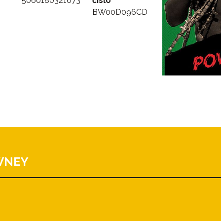
5060180321673
číslo
BW00D096CD
WNEY