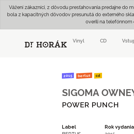
Vážení zákazníci, z dôvodu presťahovania predajne do me
bola z kapacitných dôvodov presunutá do externého skladu
overili na telefónno
Vinyl
CD
Vstu
bertus
2015
cd
SIGOMA OWNE
POWER PUNCH
Label
Rok vydania