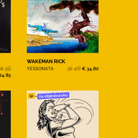
WAKEMAN RICK
(€ 35)
YESSONATA
(€ 40)
€ 34,80
24,85
na objednávku
lp