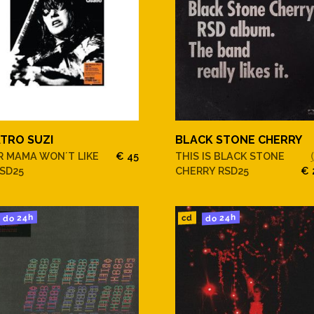
TRO SUZI
BLACK STONE CHERRY
R MAMA WON´T LIKE
€ 45
THIS IS BLACK STONE
SD25
CHERRY RSD25
€ 
do 24h
do 24h
cd