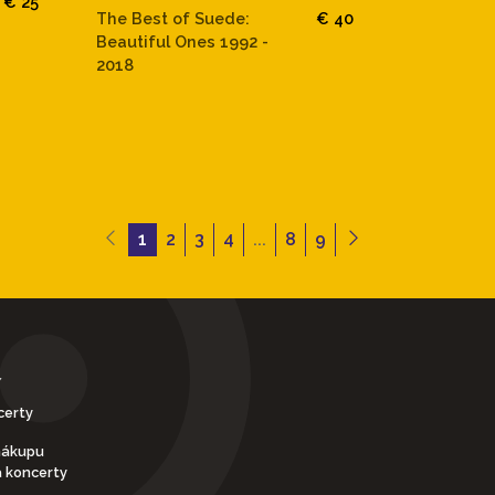
€ 25
The Best of Suede:
€ 40
Beautiful Ones 1992 -
2018
1
2
3
4
...
8
9
Y
certy
nákupu
a koncerty