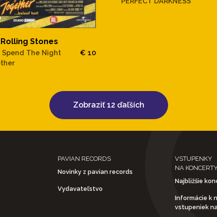
PERFECT DARKNESS
Rolling Stones
s Spend The Night
€ 10
ther
Zobraziť 12 ďaľších
PAVIAN RECORDS
VSTUPENKY
NA KONCERT
Novinky z pavian records
Najbližšie kon
Vydavateľstvo
Informácie k 
vstupeniek n