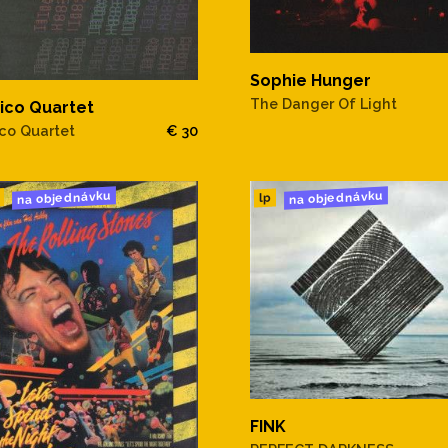
Sophie Hunger
The Danger Of Light
ico Quartet
ico Quartet
€ 30
na objednávku
na objednávku
lp
FINK