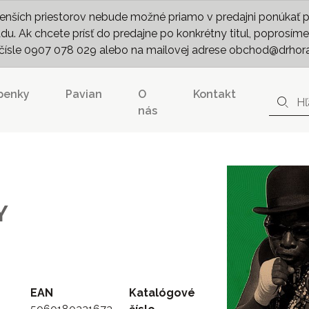
nších priestorov nebude možné priamo v predajni ponúkať pln
. Ak chcete prísť do predajne po konkrétny titul, poprosíme 
m čísle 0907 078 029 alebo na mailovej adrese obchod@drhor
penky
Pavian
O
Kontakt
nás
Y
EAN
Katalógové