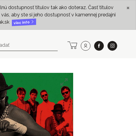
×
ú dostupnosť titulov tak ako doteraz. Časť titulov
vás, aby ste si jeho dostupnosť v kamennej predajni
ak.sk
viac info