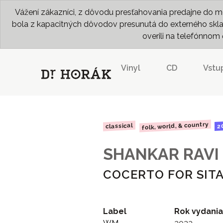
Vážení zákazníci, z dôvodu presťahovania predajne do me
bola z kapacitných dôvodov presunutá do externého skladu
overili na telefónno
Vinyl
CD
Vstu
folk, world, & country
classical
2
SHANKAR RAVI
COCERTO FOR SIT
Label
Rok vydania