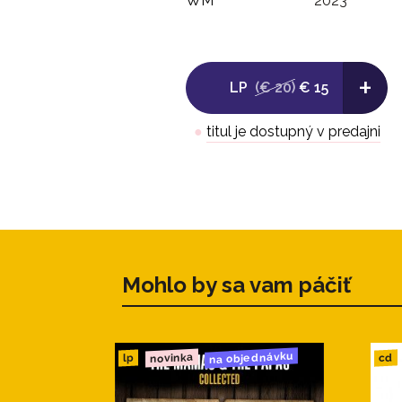
WM
2023
+
LP
(€ 20)
€ 15
●
titul je dostupný v predajni
Mohlo by sa vam páčiť
na objednávku
novinka
cd
lp