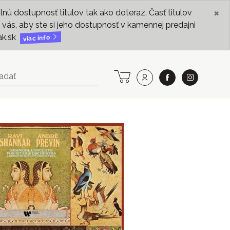
×
ú dostupnosť titulov tak ako doteraz. Časť titulov
vás, aby ste si jeho dostupnosť v kamennej predajni
ak.sk
viac info