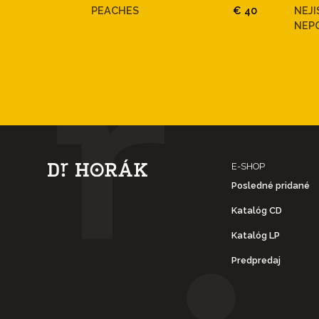
PEACHES
€ 40
NEJI
NEP
E-SHOP
Posledné pridané
Katalóg CD
Katalóg LP
Predpredaj