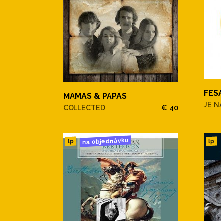
FES
MAMAS & PAPAS
JE N
COLLECTED
€ 40
na objednávku
lp
lp