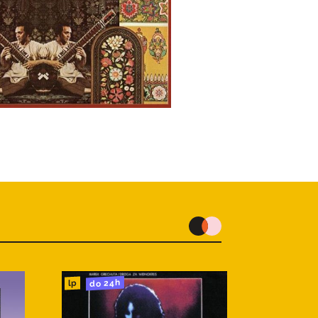
do 24h
lp