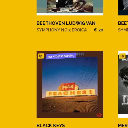
BEETHOVEN LUDWIG VAN
BEE
SYMPHONY NO.3 EROICA
€ 20
SYM
na objednávku
lp
lp
BLACK KEYS
MER