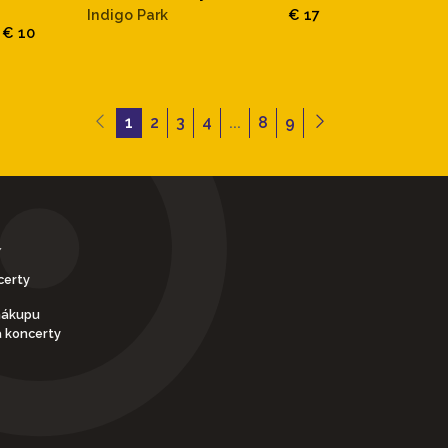
Indigo Park
€ 17
€ 10
1
2
3
4
...
8
9
Y
certy
nákupu
a koncerty