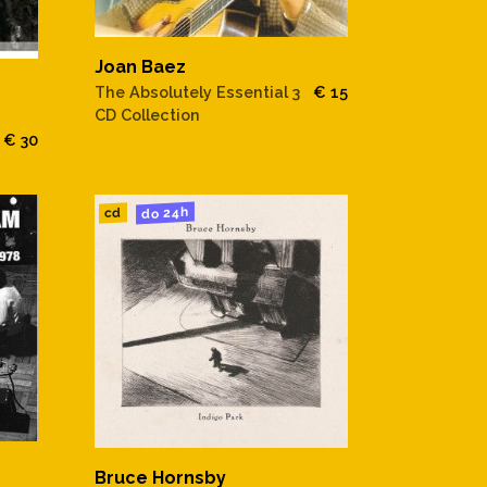
Joan Baez
The Absolutely Essential 3
€ 15
CD Collection
€ 30
do 24h
cd
Bruce Hornsby