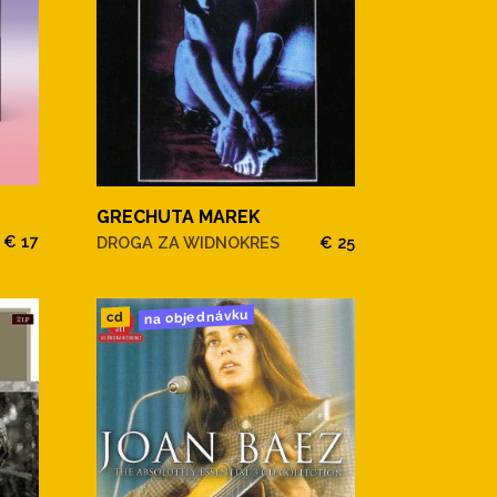
GRECHUTA MAREK
€ 17
DROGA ZA WIDNOKRES
€ 25
na objednávku
cd