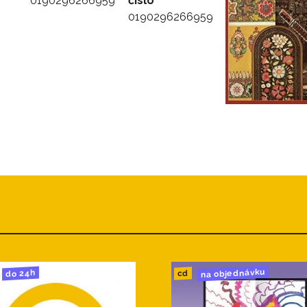
0190296266959
číslo
0190296266959
na objednávku
do 24h
cd