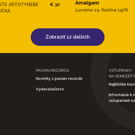
Amalgam
STE JISTOTYNEBE
€ 30
Lucerna 19. Května 1978
OČKA
Zobraziť 12 ďaľších
PAVIAN RECORDS
VSTUPENKY
NA KONCERT
Novinky z pavian records
Najbližšie kon
Vydavateľstvo
Informácie k 
vstupeniek n