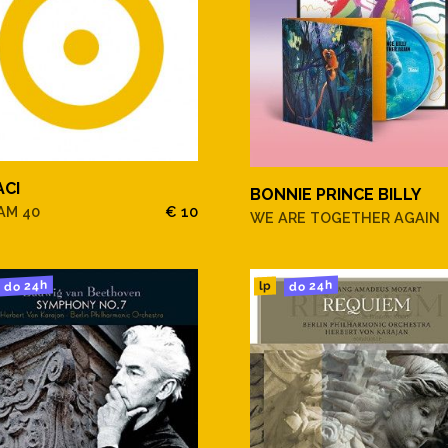
ACI
BONNIE PRINCE BILLY
AM 40
€ 10
WE ARE TOGETHER AGAIN
do 24h
do 24h
lp