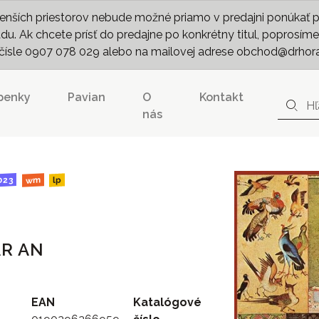
nších priestorov nebude možné priamo v predajni ponúkať pln
. Ak chcete prísť do predajne po konkrétny titul, poprosíme 
m čísle 0907 078 029 alebo na mailovej adrese obchod@drhor
penky
Pavian
O
Kontakt
nás
023
wm
lp
AR AN
EAN
Katalógové