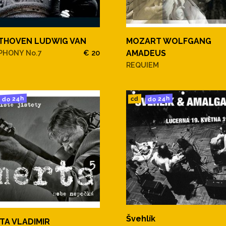
THOVEN LUDWIG VAN
MOZART WOLFGANG
PHONY No.7
€ 20
AMADEUS
REQUIEM
do 24h
do 24h
cd
Švehlík
TA VLADIMIR