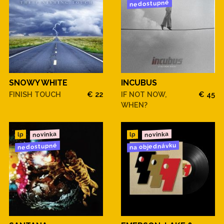
nedostupné
SNOWY WHITE
INCUBUS
FINISH TOUCH
€ 22
IF NOT NOW,
€ 45
WHEN?
novinka
novinka
lp
lp
na objednávku
nedostupné