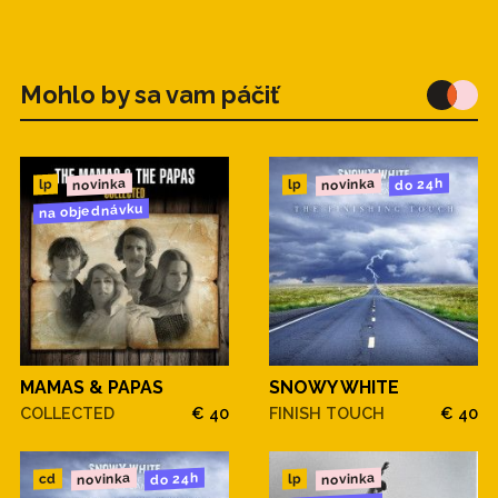
Mohlo by sa vam páčiť
novinka
novinka
do 24h
lp
lp
na objednávku
MAMAS & PAPAS
SNOWY WHITE
COLLECTED
€ 40
FINISH TOUCH
€ 40
novinka
novinka
do 24h
cd
lp