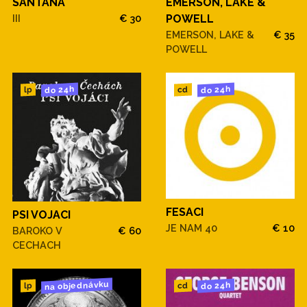
SANTANA
EMERSON, LAKE &
III
€ 30
POWELL
EMERSON, LAKE &
€ 35
POWELL
do 24h
do 24h
cd
lp
FESACI
PSI VOJACI
JE NAM 40
€ 10
BAROKO V
€ 60
CECHACH
na objednávku
do 24h
cd
lp