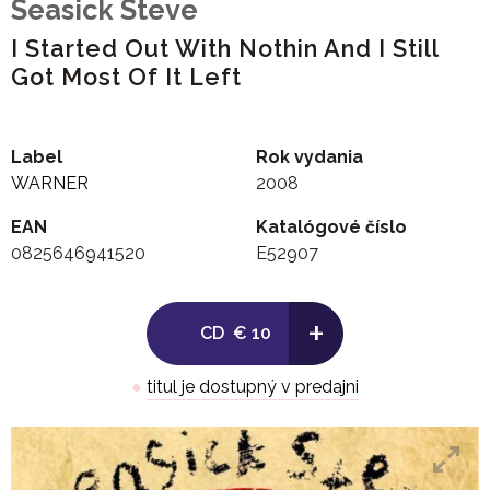
Seasick Steve
I Started Out With Nothin And I Still
Got Most Of It Left
Label
Rok vydania
WARNER
2008
EAN
Katalógové číslo
0825646941520
E52907
+
CD
€ 10
●
titul je dostupný v predajni