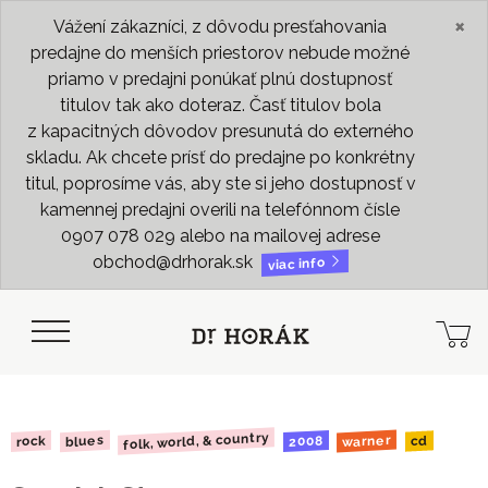
×
Vážení zákazníci, z dôvodu presťahovania
predajne do menších priestorov nebude možné
priamo v predajni ponúkať plnú dostupnosť
titulov tak ako doteraz. Časť titulov bola
z kapacitných dôvodov presunutá do externého
skladu. Ak chcete prísť do predajne po konkrétny
titul, poprosíme vás, aby ste si jeho dostupnosť v
kamennej predajni overili na telefónnom čísle
0907 078 029 alebo na mailovej adrese
obchod@drhorak.sk
viac info
folk, world, & country
warner
blues
2008
rock
cd