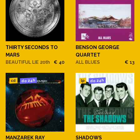
BENSON GEORGE
THIRTY SECONDS TO
QUARTET
MARS
ALL BLUES
€ 13
BEAUTIFUL LIE 20th
€ 40
do 24h
do 24h
cd
lp
MANZAREK RAY
SHADOWS