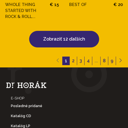
WHOLE THING
€ 15
BEST OF
€ 20
STARTED WITH
ROCK & ROLL...
Zobraziť 12 ďaľších
1
2
3
4
...
8
9
E-SHOP
Posledné pridané
Katalóg CD
Katalóg LP