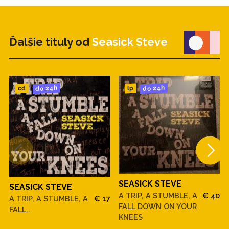
Ďalšie tituly od
Seasick Steve
do 24h
do 24h
cd
lp
SEASICK STEVE
SEASICK STEVE
A TRIP, A STUMBLE, A
€ 40
A TRIP, A STUMBLE, A
€ 17
FALL DOWN ON YOUR
FALL..
KNEES