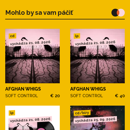
Mohlo by sa vam páčiť
cd
lp
vychádza 21. 08. 2026
vychádza 21. 08. 2026
AFGHAN WHIGS
AFGHAN WHIGS
SOFT CONTROL
€ 20
SOFT CONTROL
€ 40
cd/blry
lp
vychádza 21. 08. 2026
vychádza 25. 09. 2026