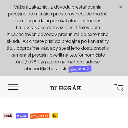
×
Vážení zákazníci, z dôvodu presťahovania
predajne do menších priestorov nebude možné
priamo v predajni ponúkať plnú dostupnosť
titulov tak ako doteraz. Časť titulov bola
z kapacitných dôvodov presunutá do externého
skladu. Ak chcete prísť do predajne po konkrétny
titul, poprosíme vás, aby ste si jeho dostupnosť v
kamennej predajni overili na telefónnom čísle
0907 078 029 alebo na mailovej adrese
obchod@drhorak.sk
viac info
universal
2022
rock
lp