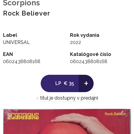
Scorpions
Rock Believer
Label
Rok vydania
UNIVERSAL
2022
EAN
Katalógové číslo
0602438808168
0602438808168
+
LP
€ 35
●
titul je dostupný v predajni