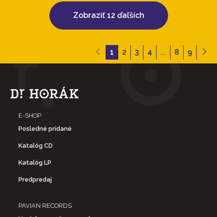
Zobraziť 12 ďaľších
1
2
3
4
...
8
9
E-SHOP
Posledné pridané
Katalóg CD
Katalóg LP
Predpredaj
PAVIAN RECORDS