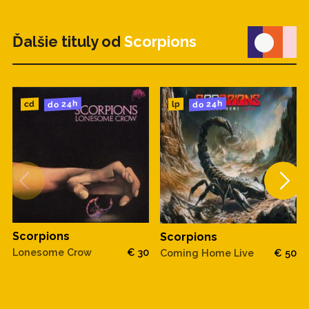
Ďalšie tituly od
Scorpions
do 24h
do 24h
cd
lp
Scorpions
Scorpions
Lonesome Crow
€ 30
Coming Home Live
€ 50