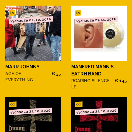
lp
lp
vychádza 02. 10. 2026
vychádza 27. 11. 2026
MARR JOHNNY
MANFRED MANN´S
AGE OF
€ 35
EATRH BAND
EVERYTHING
ROARING SILENCE
€ 145
LE
cd
cd
vychádza 23. 10. 2026
vychádza 23. 10. 2026