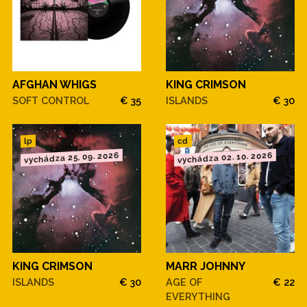
AFGHAN WHIGS
KING CRIMSON
SOFT CONTROL
€ 35
ISLANDS
€ 30
cd
lp
vychádza 25. 09. 2026
vychádza 02. 10. 2026
KING CRIMSON
MARR JOHNNY
ISLANDS
€ 30
AGE OF
€ 22
EVERYTHING