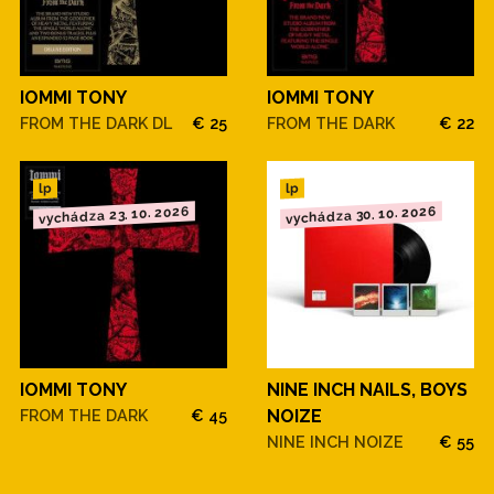
IOMMI TONY
IOMMI TONY
FROM THE DARK DL
€ 25
FROM THE DARK
€ 22
lp
lp
vychádza 23. 10. 2026
vychádza 30. 10. 2026
IOMMI TONY
NINE INCH NAILS, BOYS
FROM THE DARK
€ 45
NOIZE
NINE INCH NOIZE
€ 55