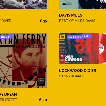
DAVIS MILES
 DIVER
€ 35
BEST OF MILES DAVIS
na objednávku
do 24h
lp
LOCKWOOD DIDIER
STORYBOARD
RY BRYAN
TER SWEET
€ 40