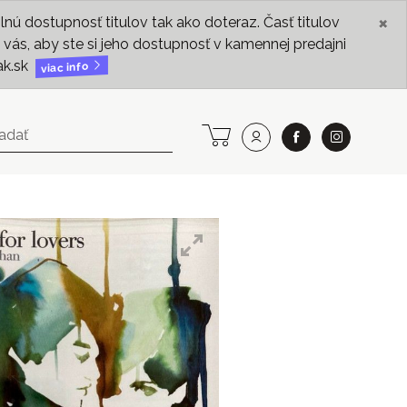
×
ú dostupnosť titulov tak ako doteraz. Časť titulov
vás, aby ste si jeho dostupnosť v kamennej predajni
ak.sk
viac info