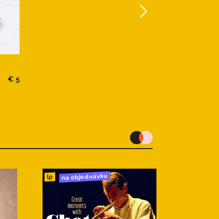
€ 5
na objednávku
lp