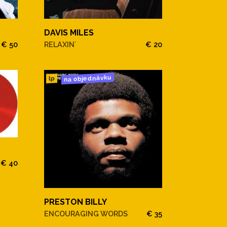
DAVIS MILES
€ 50
RELAXIN´
€ 20
na objednávku
lp
€ 40
PRESTON BILLY
ENCOURAGING WORDS
€ 35