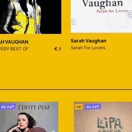
Sarah Vaughan
AH VAUGHAN
Sarah For Lovers
VERY BEST OF
€ 7
do 24h
do 24h
cd