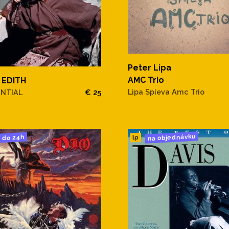
Peter Lipa
AMC Trio
 EDITH
Lipa Spieva Amc Trio
ENTIAL
€ 25
na objednávku
do 24h
lp