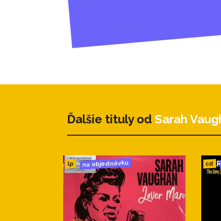
Ďalšie tituly od
Sarah Vaug
na objednávku
cd
lp