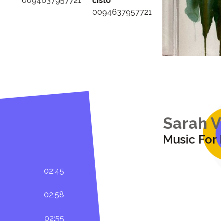
0094637957721
číslo
0094637957721
Sarah 
Music For
02:45
02:58
02:55