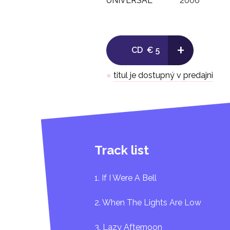
UNIVERSAL
2006
+
CD
€ 5
●
titul je dostupný v predajni
Track list
1. If I Were A Bell
2. When The Lights Are Low
3. Lazy Afternoon