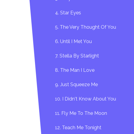
4. Star Eyes
5. The Very Thought Of You
6. Until I Met You
7. Stella By Starlight
8. The Man I Love
9. Just Squeeze Me
10. I Didn't Know About You
11. Fly Me To The Moon
12. Teach Me Tonight