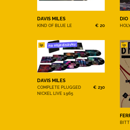
DAVIS MILES
DIO
KIND OF BLUE LE
€ 20
HOLY
na objednávku
lp
lp
DAVIS MILES
COMPLETE PLUGGED
€ 230
NICKEL LIVE 1965
FER
BIT