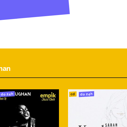
han
do 24h
do 24h
cd