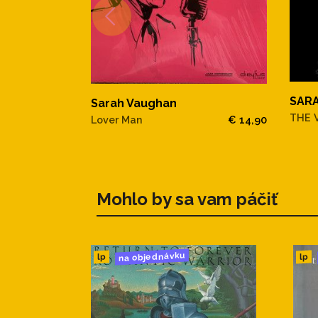
SAR
Sarah Vaughan
THE 
Lover Man
€ 14,90
Mohlo by sa vam páčiť
na objednávku
lp
lp