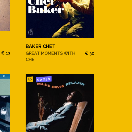
BAKER CHET
€ 13
GREAT MOMENTS WITH
€ 30
CHET
do 24h
lp