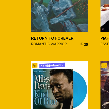
RETURN TO FOREVER
PIAF
ROMANTIC WARRIOR
€ 35
ESS
na objednávku
lp
lp