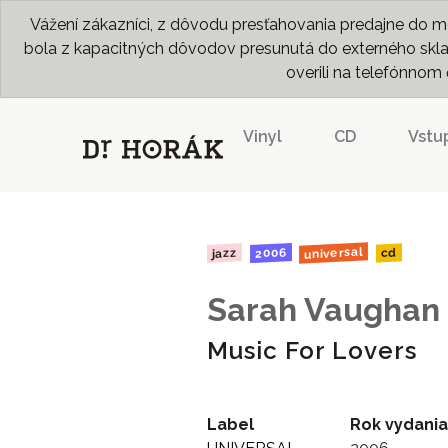
Vážení zákazníci, z dôvodu presťahovania predajne do me
bola z kapacitných dôvodov presunutá do externého skladu
overili na telefónno
Vinyl
CD
Vstu
universal
2006
jazz
cd
Sarah Vaughan
Music For Lovers
Label
Rok vydania