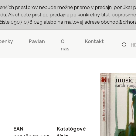
nších priestorov nebude možné priamo v predajni ponúkať pln
. Ak chcete prísť do predajne po konkrétny titul, poprosíme 
m čísle 0907 078 029 alebo na mailovej adrese obchod@drhor
penky
Pavian
O
Kontakt
nás
EAN
Katalógové