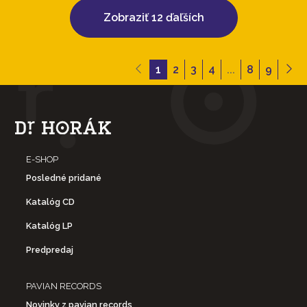
Zobraziť 12 ďaľších
1
2
3
4
...
8
9
E-SHOP
Posledné pridané
Katalóg CD
Katalóg LP
Predpredaj
PAVIAN RECORDS
Novinky z pavian records