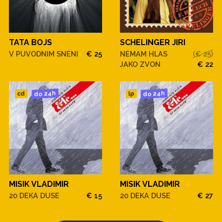
TATA BOJS
SCHELINGER JIRI
V PUVODNIM SNENI
€ 25
NEMAM HLAS
(€ 25)
JAKO ZVON
€ 22
do 24h
do 24h
cd
lp
MISIK VLADIMIR
MISIK VLADIMIR
20 DEKA DUSE
€ 15
20 DEKA DUSE
€ 27