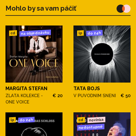
Mohlo by sa vam páčiť
na objednávku
do 24h
cd
lp
MARGITA STEFAN
TATA BOJS
ZLATA KOLEKCE -
€ 20
V PUVODNIM SNENI
€ 50
ONE VOICE
novinka
do 24h
cd
lp
nedostupné