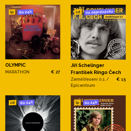
na objednávku
do 24h
cd
lp
OLYMPIC
Jiří Schelinger
MARATHON
€ 27
František Ringo Čech
Zemětřesení 0.1 /
€ 15
Epicentrum
do 24h
do 24h
cd
lp