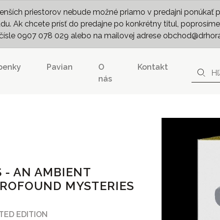
nších priestorov nebude možné priamo v predajni ponúkať pln
. Ak chcete prísť do predajne po konkrétny titul, poprosíme 
m čísle 0907 078 029 alebo na mailovej adrese obchod@drhor
penky
Pavian
O
Kontakt
nás
 - AN AMBIENT
PROFOUND MYSTERIES
ITED EDITION