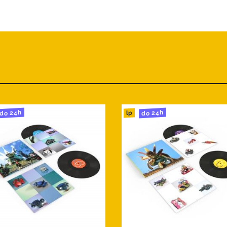
 It All
cable
do 24h
do 24h
lp
 Paramnesia
ght