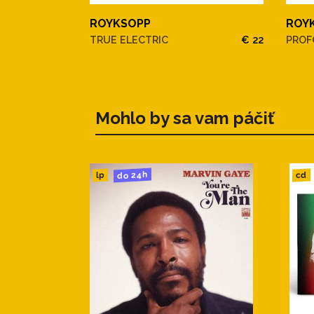
8. Back Then, Back When
9. Waking Up From A Thousand
ROYKSOPP
ROY
10. Slow Fade / R
TRUE ELECTRIC
€ 22
PROF
Mohlo by sa vam páčiť
do 24h
cd
lp