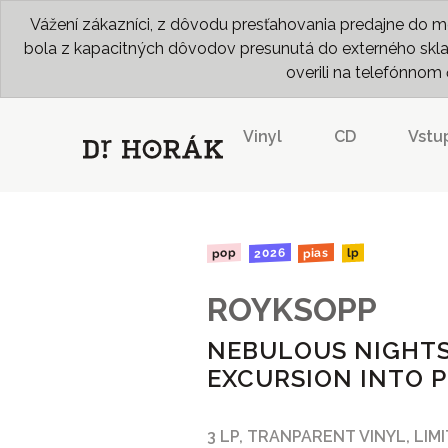
Vážení zákazníci, z dôvodu presťahovania predajne do me
bola z kapacitných dôvodov presunutá do externého skladu
overili na telefónno
Vinyl
CD
Vstu
2026
pias
pop
lp
ROYKSOPP
NEBULOUS NIGHTS
EXCURSION INTO 
3 LP, TRANPARENT VINYL, LIM