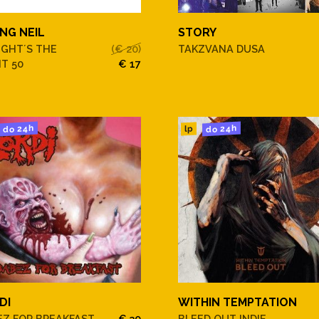
NG NEIL
STORY
IGHT´S THE
(€ 20)
TAKZVANA DUSA
T 50
€ 17
do 24h
do 24h
lp
DI
WITHIN TEMPTATION
EZ FOR BREAKFAST
€ 30
BLEED OUT INDIE