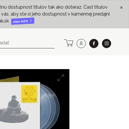
×
ú dostupnosť titulov tak ako doteraz. Časť titulov
vás, aby ste si jeho dostupnosť v kamennej predajni
ak.sk
viac info