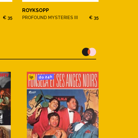
ROYKSOPP
ROYKSOPP
€ 35
PROFOUND MYSTERIES III
€ 35
LOST TAPES
do 24h
lp