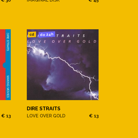
do 24h
cd
DIRE STRAITS
€ 13
LOVE OVER GOLD
€ 13