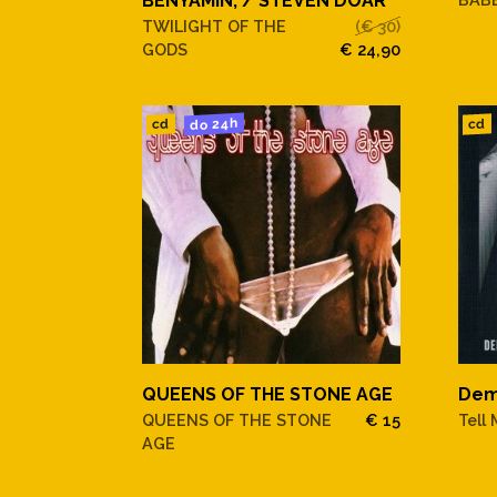
BENYAMIN, / STEVEN DOAR
TWILIGHT OF THE
(€ 30)
GODS
€ 24,90
do 24h
cd
cd
QUEENS OF THE STONE AGE
Dem
QUEENS OF THE STONE
€ 15
Tell
AGE