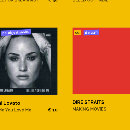
na objednávku
do 24h
cd
DIRE STRAITS
i Lovato
MAKING MOVIES
 Me You Love Me
€ 10