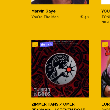
Marvin Gaye
YOU
You're The Man
€ 40
TON
NIGH
do 24h
lp
lp
ZIMMER HANS / OMER
LOR
BAB