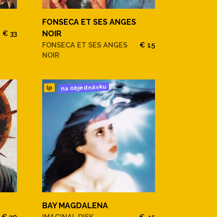
FONSECA ET SES ANGES
NOIR
€ 33
FONSECA ET SES ANGES
€ 15
NOIR
na objednávku
lp
BAY MAGDALENA
€ 30
IMAGINAL DISK
€ 45