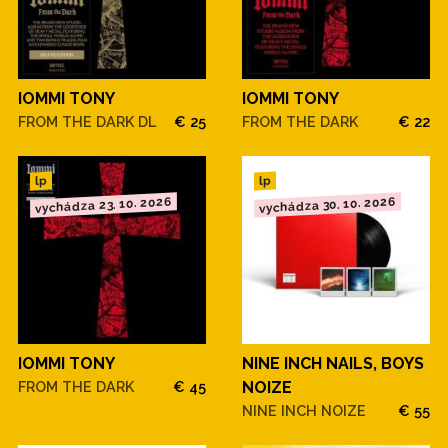
IOMMI TONY
IOMMI TONY
FROM THE DARK DL
€ 25
FROM THE DARK
€ 22
lp
lp
vychádza 23. 10. 2026
vychádza 30. 10. 2026
IOMMI TONY
NINE INCH NAILS, BOYS
FROM THE DARK
€ 45
NOIZE
NINE INCH NOIZE
€ 55