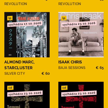
REVOLUTION
REVOLUTION
lp
lp
vychádza 23. 10. 2026
vychádza 17. 10. 2026
ALMOND MARC,
ISAAK CHRIS
STARCLUSTER
BAJA SESSIONS
€ 65
SILVER CITY
€ 60
cd
cd
vychádza 23. 10. 2026
vychádza 23. 10. 2026