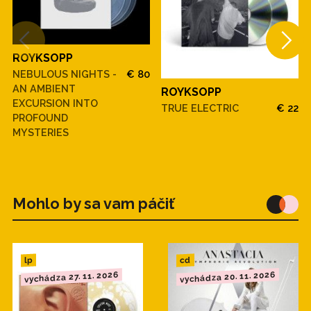
ROYKSOPP
NEBULOUS NIGHTS -
€ 80
AN AMBIENT
ROYKSOPP
EXCURSION INTO
TRUE ELECTRIC
€ 22
PROFOUND
MYSTERIES
Mohlo by sa vam páčiť
cd
lp
vychádza 20. 11. 2026
vychádza 27. 11. 2026