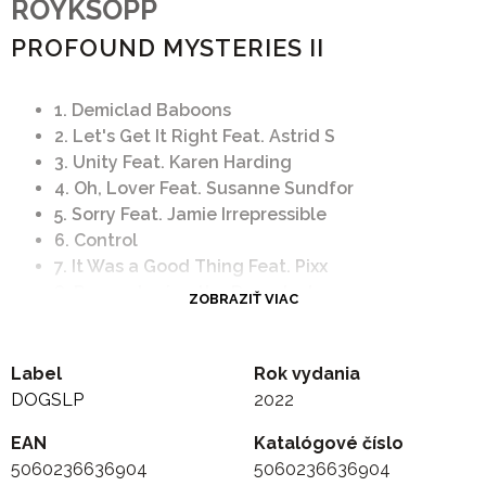
ROYKSOPP
PROFOUND MYSTERIES II
1. Demiclad Baboons
2. Let's Get It Right Feat. Astrid S
3. Unity Feat. Karen Harding
4. Oh, Lover Feat. Susanne Sundfor
5. Sorry Feat. Jamie Irrepressible
6. Control
7. It Was a Good Thing Feat. Pixx
8. Remembering the Departed
ZOBRAZIŤ VIAC
9. Tell Him Feat. Susanne Sundfor
10. Some Resolve
Label
Rok vydania
DOGSLP
2022
EAN
Katalógové číslo
5060236636904
5060236636904