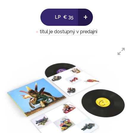
+
LP
€ 35
●
titul je dostupný v predajni