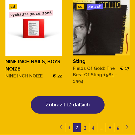
do 24h
cd
cd
vychádza 30. 10. 2026
Sting
NINE INCH NAILS, BOYS
Fields Of Gold: The
€ 17
NOIZE
Best Of Sting 1984 -
NINE INCH NOIZE
€ 22
1994
Zobraziť 12 ďaľších
1
2
3
4
...
8
9