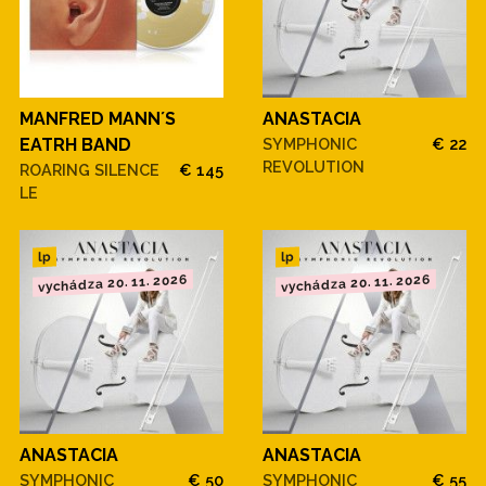
MANFRED MANN´S
ANASTACIA
EATRH BAND
SYMPHONIC
€ 22
REVOLUTION
ROARING SILENCE
€ 145
LE
lp
lp
vychádza 20. 11. 2026
vychádza 20. 11. 2026
ANASTACIA
ANASTACIA
SYMPHONIC
€ 50
SYMPHONIC
€ 55