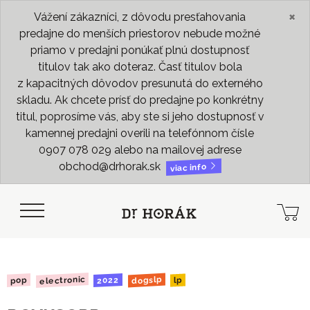
×
Vážení zákazníci, z dôvodu presťahovania
predajne do menších priestorov nebude možné
priamo v predajni ponúkať plnú dostupnosť
titulov tak ako doteraz. Časť titulov bola
z kapacitných dôvodov presunutá do externého
skladu. Ak chcete prísť do predajne po konkrétny
titul, poprosíme vás, aby ste si jeho dostupnosť v
kamennej predajni overili na telefónnom čísle
0907 078 029 alebo na mailovej adrese
obchod@drhorak.sk
viac info
electronic
dogslp
2022
pop
lp