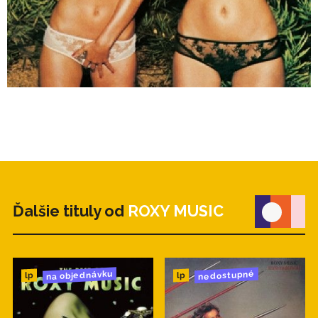
Ďalšie tituly od
ROXY MUSIC
na objednávku
nedostupné
lp
lp