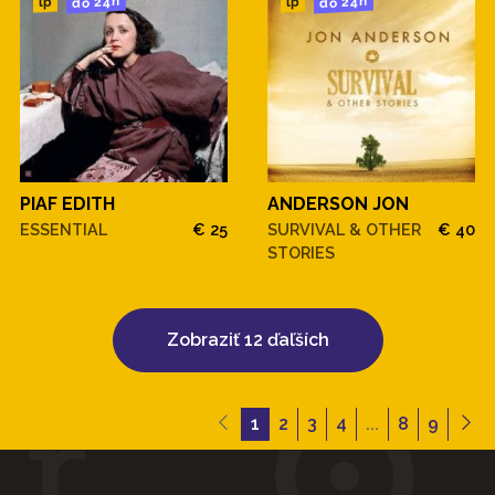
do 24h
do 24h
lp
lp
PIAF EDITH
ANDERSON JON
ESSENTIAL
€ 25
SURVIVAL & OTHER
€ 40
STORIES
Zobraziť 12 ďaľších
1
2
3
4
...
8
9