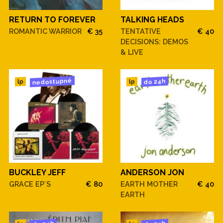
RETURN TO FOREVER
TALKING HEADS
ROMANTIC WARRIOR
€ 35
TENTATIVE
€ 40
DECISIONS: DEMOS
& LIVE
nedostupné
do 24h
lp
lp
BUCKLEY JEFF
ANDERSON JON
GRACE EP´S
€ 80
EARTH MOTHER
€ 40
EARTH