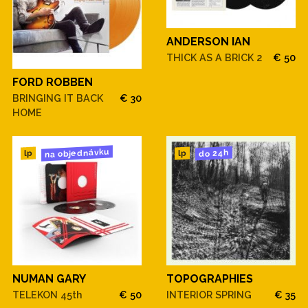
ANDERSON IAN
THICK AS A BRICK 2
€ 50
FORD ROBBEN
BRINGING IT BACK
€ 30
HOME
na objednávku
do 24h
lp
lp
NUMAN GARY
TOPOGRAPHIES
TELEKON 45th
€ 50
INTERIOR SPRING
€ 35