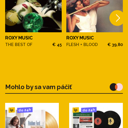
ROXY MUSIC
ROXY MUSIC
THE BEST OF
€ 45
FLESH + BLOOD
€ 39,80
Mohlo by sa vam páčiť
do 24h
do 24h
lp
lp