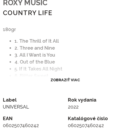
ROXY MUSIC
COUNTRY LIFE
180gr
1. The Thrill of It All
2. Three and Nine
3. All I Want is You
4. Out of the Blue
5. If It Takes All Night
6. Bitter Sweet
ZOBRAZIŤ VIAC
7. Triptych
8. Casanova
9. A Really Good Time
Label
Rok vydania
10. Prairie Rose
UNIVERSAL
2022
EAN
Katalógové číslo
0602507460242
0602507460242