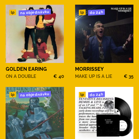
na objednávku
do 24h
lp
lp
GOLDEN EARING
MORRISSEY
ON A DOUBLE
€ 40
MAKE UP IS A LIE
€ 35
na objednávku
do 24h
lp
lp