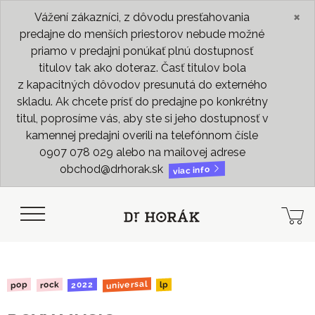
×
Vážení zákazníci, z dôvodu presťahovania
predajne do menších priestorov nebude možné
priamo v predajni ponúkať plnú dostupnosť
titulov tak ako doteraz. Časť titulov bola
z kapacitných dôvodov presunutá do externého
skladu. Ak chcete prísť do predajne po konkrétny
titul, poprosíme vás, aby ste si jeho dostupnosť v
kamennej predajni overili na telefónnom čísle
0907 078 029 alebo na mailovej adrese
obchod@drhorak.sk
viac info
universal
2022
rock
pop
lp