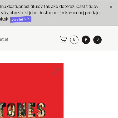
×
ú dostupnosť titulov tak ako doteraz. Časť titulov
vás, aby ste si jeho dostupnosť v kamennej predajni
ak.sk
viac info