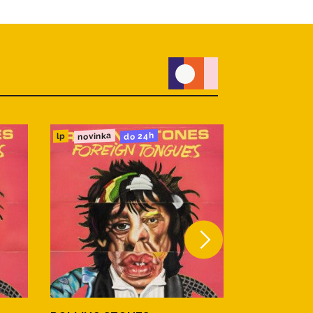
novinka
novinka
do 24h
cd
lp