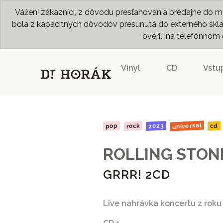
Vážení zákazníci, z dôvodu presťahovania predajne do me
bola z kapacitných dôvodov presunutá do externého skladu
overili na telefónno
Vinyl
CD
Vstu
universal
2023
rock
pop
cd
ROLLING STON
GRRR! 2CD
Live nahrávka koncertu z roku 