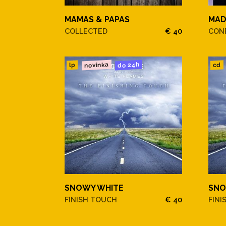
MAMAS & PAPAS
MA
COLLECTED
€ 40
CONF
novinka
do 24h
cd
lp
SNOWY WHITE
SNO
FINISH TOUCH
€ 40
FINI