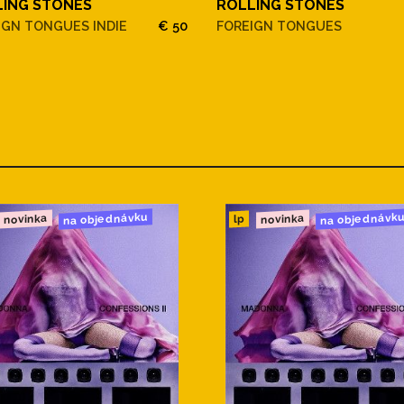
LING STONES
ROLLING STONES
You Want
IGN TONGUES INDIE
€ 50
FOREIGN TONGUES
na objednávku
na objednávk
novinka
novinka
lp