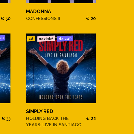
MADONNA
€ 50
CONFESSIONS II
€ 20
ku
novinka
do 24h
cd
SIMPLY RED
€ 33
HOLDING BACK THE
€ 22
YEARS: LIVE IN SANTIAGO