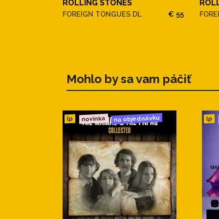
ROLLING STONES
ROL
8.You Can't Always Get What 
FOREIGN TONGUES DL
€ 55
FORE
9.Jumpin' Jack Flash
10.(I Can't Get No) Satisfaction
Mohlo by sa vam páčiť
na objednávku
novinka
lp
lp