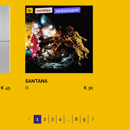
nedostupné
novinka
lp
SANTANA
€ 45
III
€ 30
1
2
3
4
...
8
9