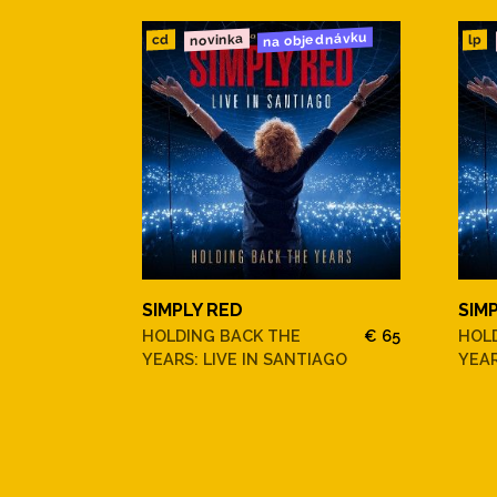
na objednávku
novinka
cd
lp
SIMPLY RED
SIM
HOLDING BACK THE
€ 65
HOL
YEARS: LIVE IN SANTIAGO
YEAR