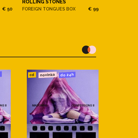
ROLLING STONES
ROLLING S
€ 50
FOREIGN TONGUES BOX
€ 99
FOREIGN TO
u
novinka
do 24h
cd