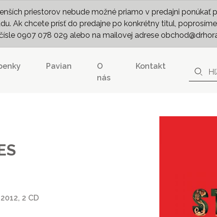
nších priestorov nebude možné priamo v predajni ponúkať pln
. Ak chcete prísť do predajne po konkrétny titul, poprosíme 
m čísle 0907 078 029 alebo na mailovej adrese obchod@drhor
penky
Pavian
O
Kontakt
nás
ES
2012, 2 CD