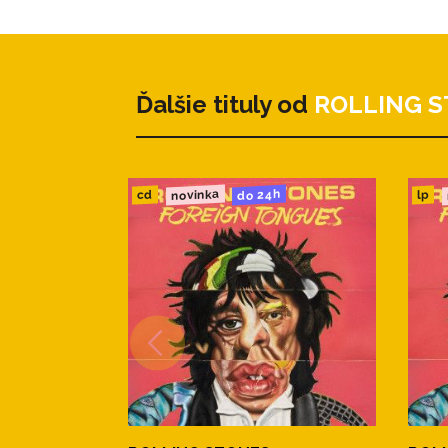
12.Miss You
13.Honky Tonk Women
Ďalšie tituly od
ROLLING 
14.Band Introduction
CD 2
1.Before They Make Me Run
novinka
do 24h
cd
lp
2.Happy
3.Midnight Rambler (with Mick 
4.Start Me Up
5.Tumbling Dice (with Bruce Sp
6.Brown Sugar
7.Sympathy For the Devil