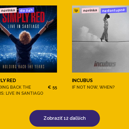
nedostupné
novinka
novinka
do 24h
lp
PLY RED
INCUBUS
DING BACK THE
€ 55
IF NOT NOW, WHEN?
S: LIVE IN SANTIAGO
Zobraziť 12 ďaľších