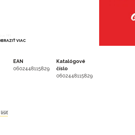
ke It)
BRAZIŤ VIAC
aga)
EAN
Katalógové
0602448115829
číslo
0602448115829
 and Gary Clark Jr)
Black Keys)
íšiť