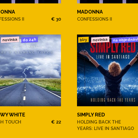
DONNA
MADONNA
ESSIONS II
€ 30
CONFESSIONS II
na objednáv
novinka
novinka
do 24h
blry
WY WHITE
SIMPLY RED
SH TOUCH
€ 22
HOLDING BACK THE
YEARS: LIVE IN SANTIAGO