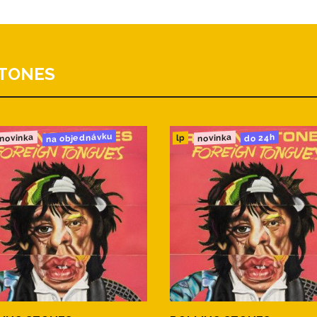
STONES
na objednávku
novinka
novinka
do 24h
lp
Taylor)
ringsteen)