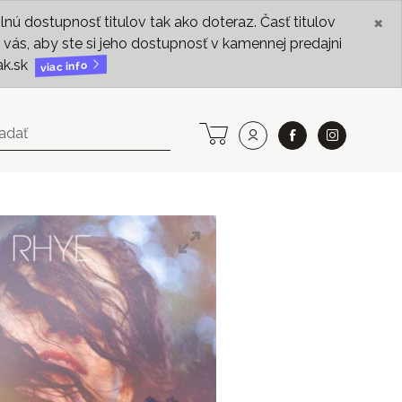
×
ú dostupnosť titulov tak ako doteraz. Časť titulov
vás, aby ste si jeho dostupnosť v kamennej predajni
ak.sk
viac info