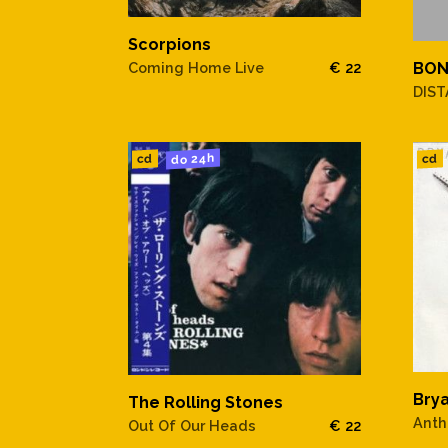
Scorpions
Coming Home Live
€ 22
BO
DIST
do 24h
cd
cd
Bry
The Rolling Stones
Anth
Out Of Our Heads
€ 22