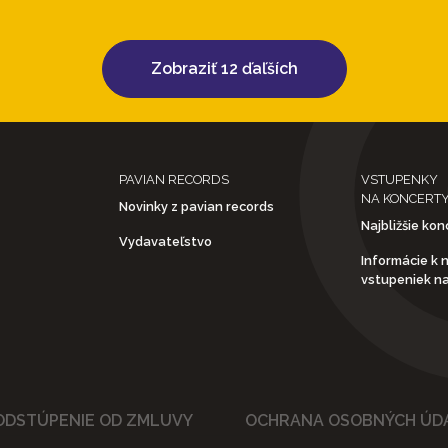
Zobraziť 12 ďaľších
PAVIAN RECORDS
VSTUPENKY
NA KONCERT
Novinky z pavian records
Najbližšie kon
Vydavateľstvo
Informácie k 
vstupeniek n
ODSTÚPENIE OD ZMLUVY
OCHRANA OSOBNÝCH ÚD