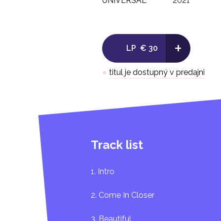
UNIVERSAL
2021
+
LP
€ 30
●
titul je dostupný v predajni
Track list
1. Intro
2. Come In Closer
3. Beautiful