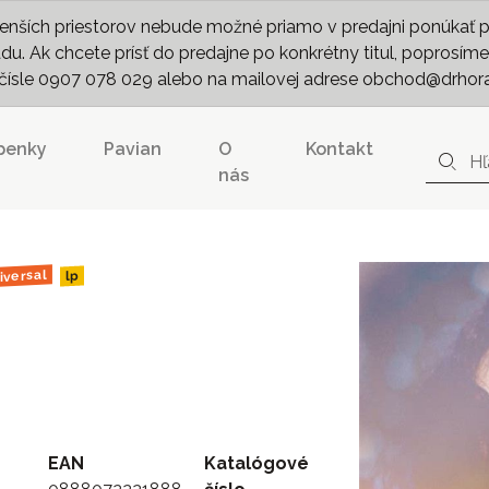
nších priestorov nebude možné priamo v predajni ponúkať pln
. Ak chcete prísť do predajne po konkrétny titul, poprosíme 
m čísle 0907 078 029 alebo na mailovej adrese obchod@drhor
penky
Pavian
O
Kontakt
nás
iversal
lp
EAN
Katalógové