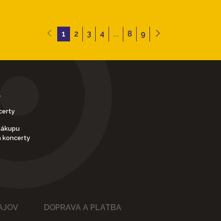
1
2
3
4
...
8
9
Y
certy
nákupu
a koncerty
AJOV
DOPRAVA A PLATBA