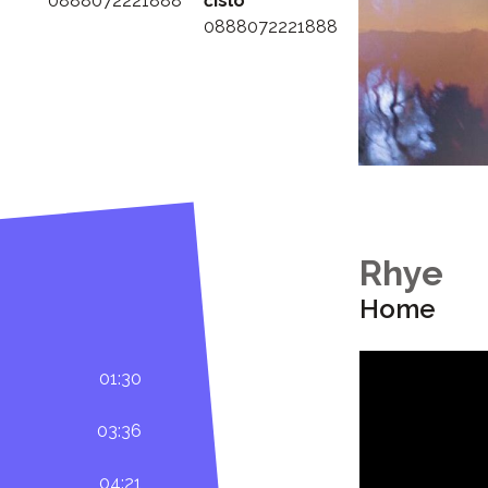
0888072221888
číslo
0888072221888
Rhye
Home
01:30
03:36
04:21