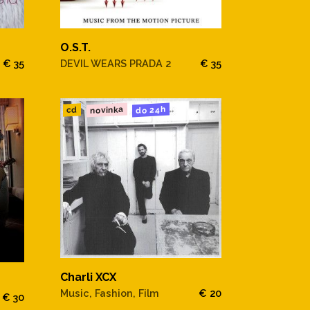
O.S.T.
€ 35
DEVIL WEARS PRADA 2
€ 35
novinka
do 24h
cd
Charli XCX
Music, Fashion, Film
€ 20
€ 30