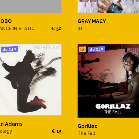
NOBO
GRAY MACY
ANCE IN STATIC
€ 50
ID
do 24h
do 24h
lp
an Adams
Gorillaz
ology
€ 15
The Fall