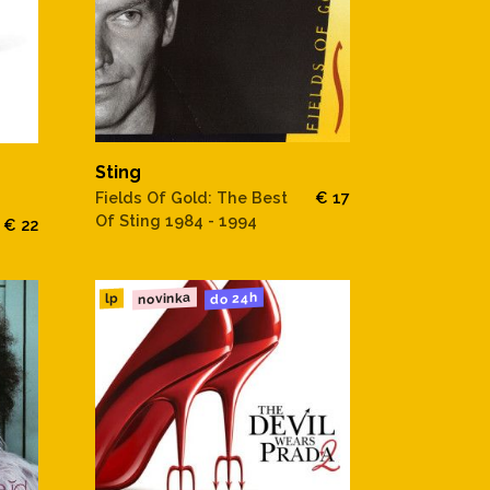
Sting
Fields Of Gold: The Best
€ 17
Of Sting 1984 - 1994
€ 22
novinka
do 24h
lp