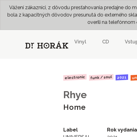
Vážení zákazníci, z dôvodu presťahovania predajne do me
bola z kapacitných dôvodov presunutá do externého skladu
overili na telefónno
Vinyl
CD
Vstu
funk / soul
electronic
un
2021
Rhye
Home
Label
Rok vydania