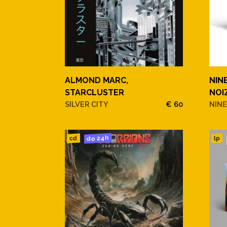
ALMOND MARC,
NINE
STARCLUSTER
NOI
SILVER CITY
€ 60
NINE
do 24h
cd
lp