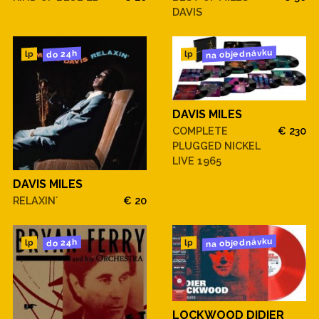
DAVIS
na objednávku
do 24h
lp
lp
DAVIS MILES
COMPLETE
€ 230
PLUGGED NICKEL
LIVE 1965
DAVIS MILES
RELAXIN´
€ 20
na objednávku
do 24h
lp
lp
LOCKWOOD DIDIER