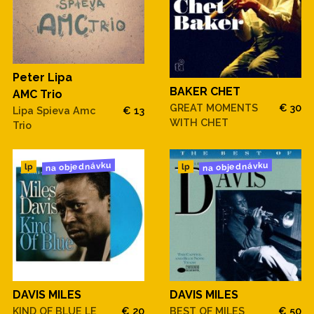
Peter Lipa
BAKER CHET
AMC Trio
GREAT MOMENTS
€ 30
Lipa Spieva Amc
€ 13
WITH CHET
Trio
na objednávku
na objednávku
lp
lp
DAVIS MILES
DAVIS MILES
KIND OF BLUE LE
€ 20
BEST OF MILES
€ 50