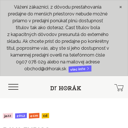
×
Vážení zákazníci, z dôvodu presťahovania
predajne do menších priestorov nebude možné
priamo v predajni ponúkať plnú dostupnosť
titulov tak ako doteraz. Časť titulov bola
z kapacitných dôvodov presunutá do externého
skladu. Ak chcete prísť do predajne po konkrétny
titul, poprosíme vás, aby ste si jeho dostupnosť v
kamennej predajni overili na telefónnom čísle
0907 078 029 alebo na mailovej adrese
obchod@drhorak.sk
viac info
2012
ecm
jazz
cd