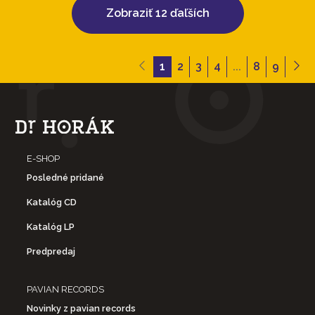
Zobraziť 12 ďaľších
1
2
3
4
...
8
9
E-SHOP
Posledné pridané
Katalóg CD
Katalóg LP
Predpredaj
PAVIAN RECORDS
Novinky z pavian records