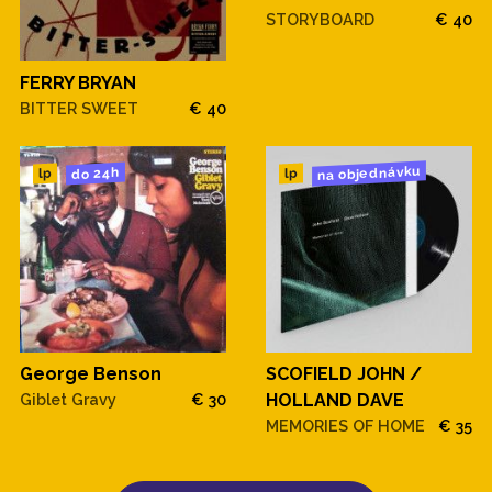
STORYBOARD
€ 40
FERRY BRYAN
BITTER SWEET
€ 40
na objednávku
do 24h
lp
lp
SCOFIELD JOHN /
George Benson
HOLLAND DAVE
Giblet Gravy
€ 30
MEMORIES OF HOME
€ 35