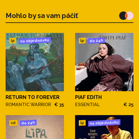
Mohlo by sa vam páčiť
na objednávku
do 24h
lp
lp
RETURN TO FOREVER
PIAF EDITH
ROMANTIC WARRIOR
€ 35
ESSENTIAL
€ 25
na objednávku
do 24h
cd
lp