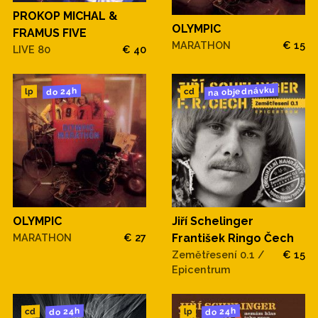
PROKOP MICHAL &
OLYMPIC
FRAMUS FIVE
MARATHON
€ 15
LIVE 80
€ 40
na objednávku
do 24h
cd
lp
OLYMPIC
Jiří Schelinger
MARATHON
€ 27
František Ringo Čech
Zemětřesení 0.1 /
€ 15
Epicentrum
do 24h
do 24h
cd
lp