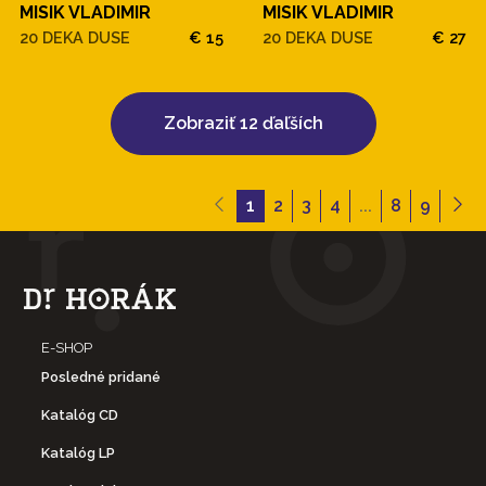
MISIK VLADIMIR
MISIK VLADIMIR
20 DEKA DUSE
€ 15
20 DEKA DUSE
€ 27
Zobraziť 12 ďaľších
1
2
3
4
...
8
9
E-SHOP
Posledné pridané
Katalóg CD
Katalóg LP