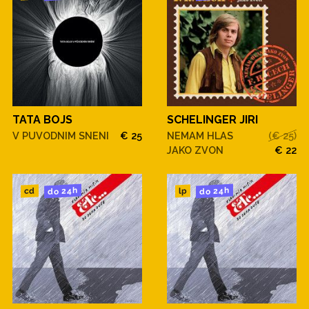
TATA BOJS
SCHELINGER JIRI
V PUVODNIM SNENI
€ 25
NEMAM HLAS
(€ 25)
JAKO ZVON
€ 22
do 24h
do 24h
cd
lp