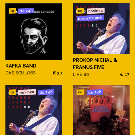
novinka
do 24h
cd
lp
nedostupné
PROKOP MICHAL &
KAFKA BAND
FRAMUS FIVE
DAS SCHLOSS
€ 30
LIVE 80
€ 17
novinka
do 24h
do 24h
cd
lp