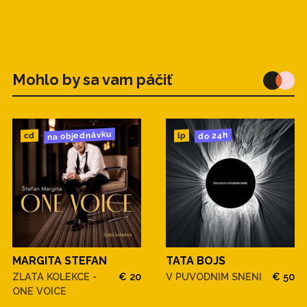
Mohlo by sa vam páčiť
na objednávku
do 24h
cd
lp
MARGITA STEFAN
TATA BOJS
ZLATA KOLEKCE -
€ 20
V PUVODNIM SNENI
€ 50
ONE VOICE