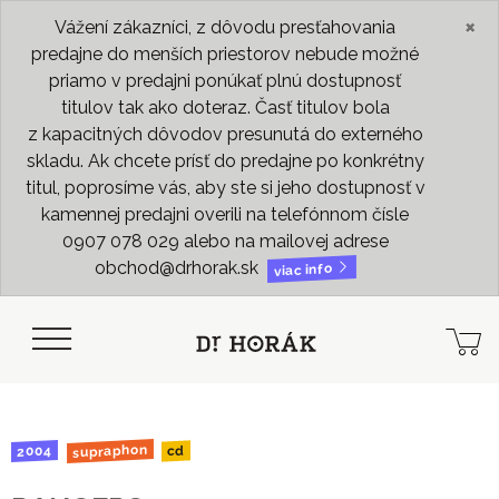
×
Vážení zákazníci, z dôvodu presťahovania
predajne do menších priestorov nebude možné
priamo v predajni ponúkať plnú dostupnosť
titulov tak ako doteraz. Časť titulov bola
z kapacitných dôvodov presunutá do externého
skladu. Ak chcete prísť do predajne po konkrétny
titul, poprosíme vás, aby ste si jeho dostupnosť v
kamennej predajni overili na telefónnom čísle
0907 078 029 alebo na mailovej adrese
obchod@drhorak.sk
viac info
supraphon
2004
cd