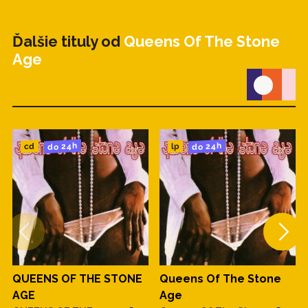
Ďalšie tituly od
Queens Of The Stone
Age
do 24h
do 24h
cd
lp
QUEENS OF THE STONE
Queens Of The Stone
AGE
Age