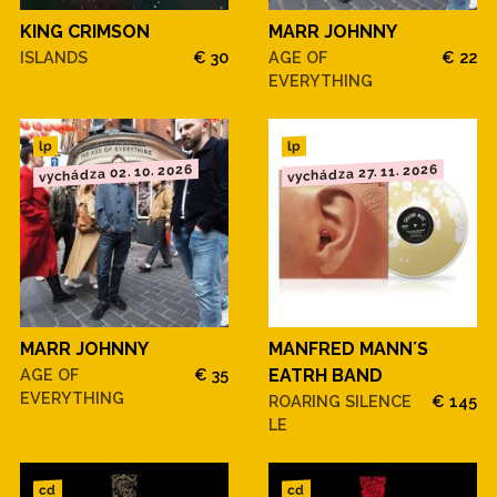
KING CRIMSON
MARR JOHNNY
ISLANDS
€ 30
AGE OF
€ 22
EVERYTHING
lp
lp
vychádza 02. 10. 2026
vychádza 27. 11. 2026
MARR JOHNNY
MANFRED MANN´S
AGE OF
€ 35
EATRH BAND
EVERYTHING
ROARING SILENCE
€ 145
LE
cd
cd