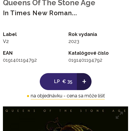
Queens Of The Stone Age
In Times New Roman...
Label
Rok vydania
V2
2023
EAN
Katalógové číslo
0191401194792
0191401194792
+
LP
€ 35
●
na objednávku - cena sa môže líšiť