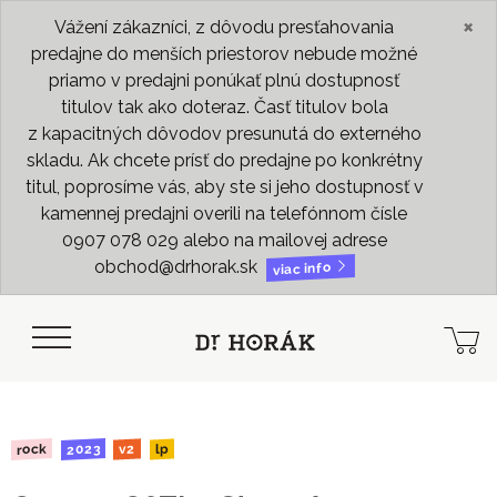
×
Vážení zákazníci, z dôvodu presťahovania
predajne do menších priestorov nebude možné
priamo v predajni ponúkať plnú dostupnosť
titulov tak ako doteraz. Časť titulov bola
z kapacitných dôvodov presunutá do externého
skladu. Ak chcete prísť do predajne po konkrétny
titul, poprosíme vás, aby ste si jeho dostupnosť v
kamennej predajni overili na telefónnom čísle
0907 078 029 alebo na mailovej adrese
obchod@drhorak.sk
viac info
2023
rock
v2
lp