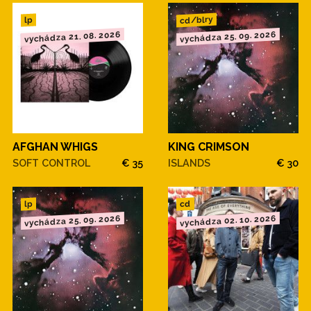
cd/blry
lp
vychádza 21. 08. 2026
vychádza 25. 09. 2026
AFGHAN WHIGS
KING CRIMSON
SOFT CONTROL
€ 35
ISLANDS
€ 30
cd
lp
vychádza 25. 09. 2026
vychádza 02. 10. 2026