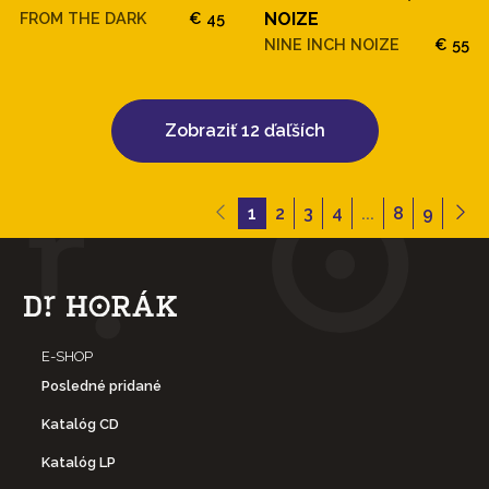
FROM THE DARK
€ 45
NOIZE
NINE INCH NOIZE
€ 55
Zobraziť 12 ďaľších
1
2
3
4
...
8
9
E-SHOP
Posledné pridané
Katalóg CD
Katalóg LP