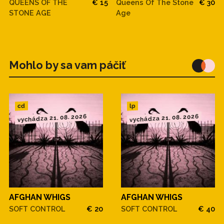
QUEENS OF THE
€ 15
Queens Of The Stone
€ 30
STONE AGE
Age
Mohlo by sa vam páčiť
cd
lp
vychádza 21. 08. 2026
vychádza 21. 08. 2026
AFGHAN WHIGS
AFGHAN WHIGS
SOFT CONTROL
€ 20
SOFT CONTROL
€ 40