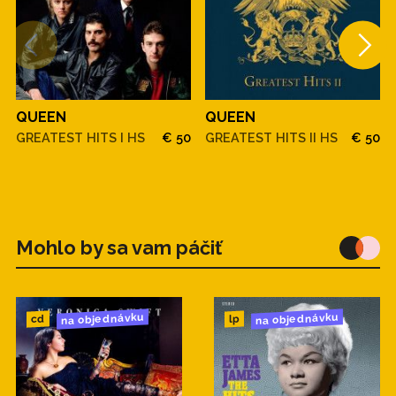
QUEEN
QUEEN
GREATEST HITS I HS
€ 50
GREATEST HITS II HS
€ 50
Mohlo by sa vam páčiť
na objednávku
na objednávku
cd
lp