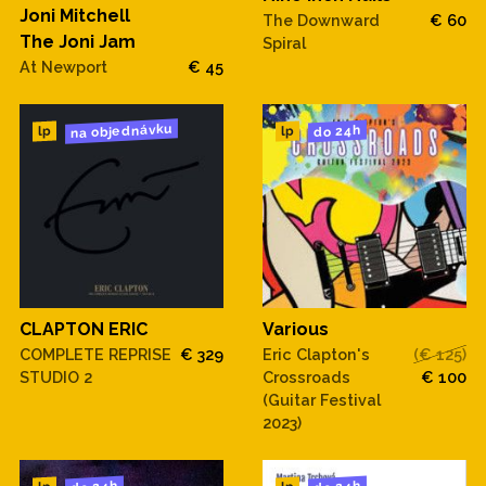
Joni Mitchell
The Downward
€ 60
The Joni Jam
Spiral
At Newport
€ 45
na objednávku
do 24h
lp
lp
CLAPTON ERIC
Various
COMPLETE REPRISE
€ 329
Eric Clapton's
(€ 125)
STUDIO 2
Crossroads
€ 100
(Guitar Festival
2023)