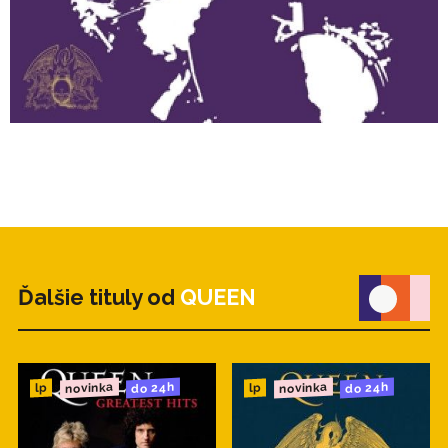
Ďalšie tituly od
QUEEN
novinka
novinka
do 24h
do 24h
lp
lp