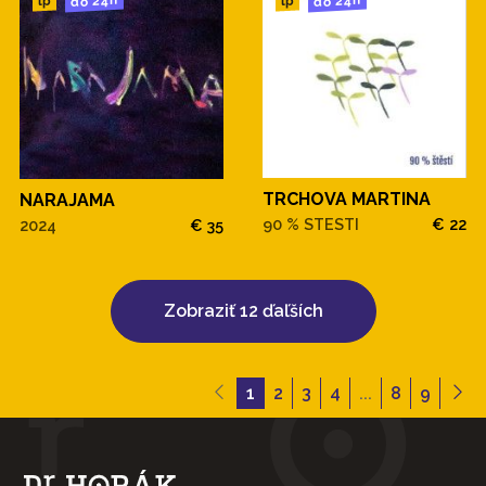
do 24h
do 24h
lp
lp
TRCHOVA MARTINA
NARAJAMA
90 % STESTI
€ 22
2024
€ 35
Zobraziť 12 ďaľších
1
2
3
4
...
8
9