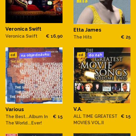
Veronica Swift
Etta James
Veronica Swift
€ 16,90
The Hits
€ 25
na objednávku
do 24h
cd
cd
V.A.
Various
ALL TIME GREATEST
€ 15
The Best...Album In
€ 15
MOVIES VOL.II
The World...Ever!