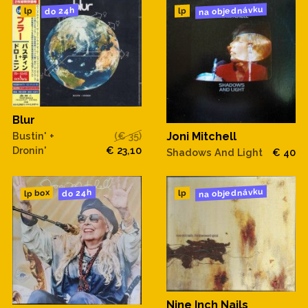
na objednávku
do 24h
lp
lp
Blur
Bustin' +
(€ 35)
Joni Mitchell
Dronin'
€ 23,10
Shadows And Light
€ 40
na objednávku
do 24h
lp box
lp
Nine Inch Nails