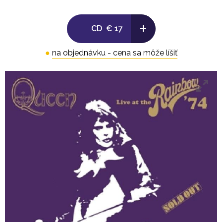
16. Keep Yourself Alive (Reprise)
17. Seven Seas of Rhye
+
CD
€ 17
18. Stone Cold Crazy
19. Liar
●
na objednávku - cena sa môže líšiť
20. In the Lap of the Gods... Revisited
21. Big Spender
22. Modern Times Rock 'N' Roll
23. Jailhouse Rock
24. God Save the Queen