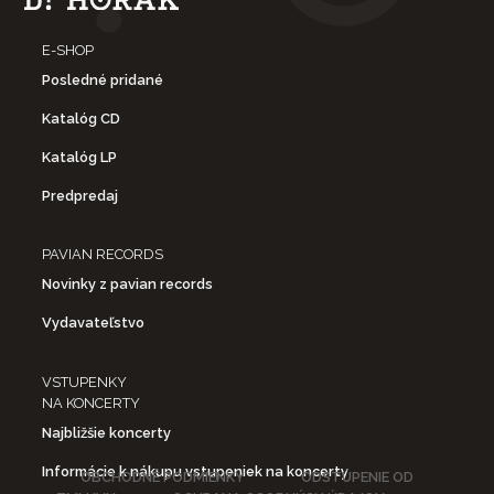
E-SHOP
Posledné pridané
Katalóg CD
Katalóg LP
Predpredaj
PAVIAN RECORDS
Novinky z pavian records
Vydavateľstvo
VSTUPENKY
NA KONCERTY
Najbližšie koncerty
Informácie k nákupu vstupeniek na koncerty
OBCHODNÉ PODMIENKY
ODSTÚPENIE OD