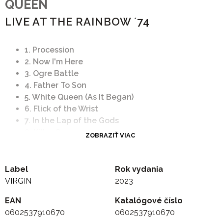
QUEEN
LIVE AT THE RAINBOW ´74
1. Procession
2. Now I'm Here
3. Ogre Battle
4. Father To Son
5. White Queen (As It Began)
6. Flick of the Wrist
7. In the Lap of the Gods
8. Killer Queen
ZOBRAZIŤ VIAC
9. The March of the Black Queen
10. Bring Back That Leroy Brown
11. Son and Daughter
Label
Rok vydania
12. Guitar Solo
VIRGIN
2023
13. Son and Daughter (Reprise)
EAN
Katalógové číslo
14. Keep Yourself Alive
0602537910670
0602537910670
15. Drum Solo