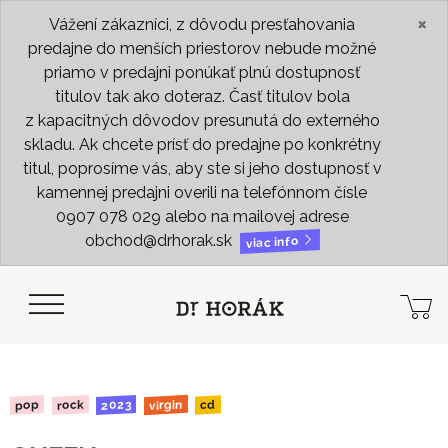
×
Vážení zákazníci, z dôvodu presťahovania
predajne do menších priestorov nebude možné
priamo v predajni ponúkať plnú dostupnosť
titulov tak ako doteraz. Časť titulov bola
z kapacitných dôvodov presunutá do externého
skladu. Ak chcete prísť do predajne po konkrétny
titul, poprosíme vás, aby ste si jeho dostupnosť v
kamennej predajni overili na telefónnom čísle
0907 078 029 alebo na mailovej adrese
obchod@drhorak.sk
viac info
virgin
2023
rock
pop
cd