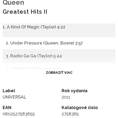
Queen
Greatest Hits II
1. A Kind Of Magic (Taylor) 4:22
2. Under Pressure (Queen, Bowie) 3:57
3. Radio Ga Ga (Taylor) 5:44
4. I Want It All (Queen) 4:02
ZOBRAZIŤ VIAC
5. I Want To Break Free (Deacon) 4:18
Label
Rok vydania
6. Innuendo (Queen) 6:28
UNIVERSAL
2011
EAN
7. It's A Hard Life (Mercury) 4:10
Katalógové číslo
0602527583655
2758365