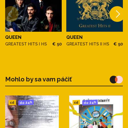
QUEEN
QUEEN
GREATEST HITS I HS
€ 50
GREATEST HITS II HS
€ 50
Mohlo by sa vam páčiť
do 24h
do 24h
cd
cd