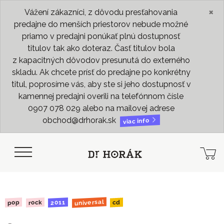
×
Vážení zákazníci, z dôvodu presťahovania
predajne do menších priestorov nebude možné
priamo v predajni ponúkať plnú dostupnosť
titulov tak ako doteraz. Časť titulov bola
z kapacitných dôvodov presunutá do externého
skladu. Ak chcete prísť do predajne po konkrétny
titul, poprosíme vás, aby ste si jeho dostupnosť v
kamennej predajni overili na telefónnom čísle
0907 078 029 alebo na mailovej adrese
obchod@drhorak.sk
viac info
universal
2011
rock
pop
cd