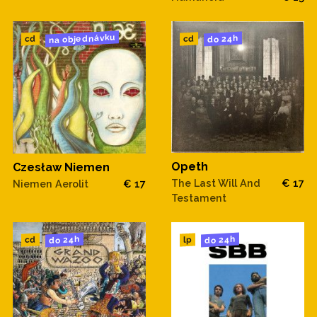
na objednávku
do 24h
cd
cd
Opeth
Czesław Niemen
The Last Will And
€ 17
Niemen Aerolit
€ 17
Testament
do 24h
do 24h
cd
lp