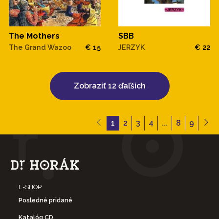
The Mothers
SBB
The Grand Wazoo
€ 15
JERZYK
€ 22
Zobraziť 12 ďaľších
1
2
3
4
...
8
9
E-SHOP
Posledné pridané
Katalóg CD