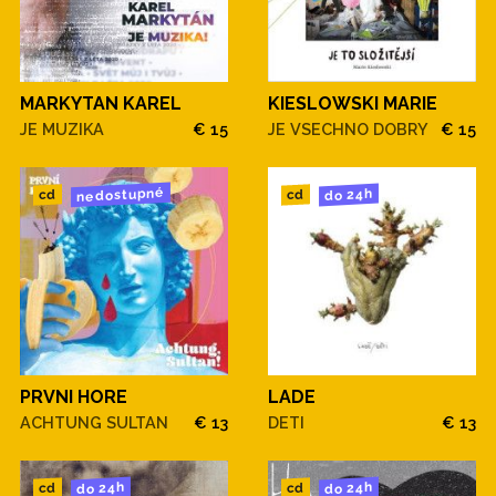
MARKYTAN KAREL
KIESLOWSKI MARIE
JE MUZIKA
€ 15
JE VSECHNO DOBRY
€ 15
nedostupné
do 24h
cd
cd
PRVNI HORE
LADE
ACHTUNG SULTAN
€ 13
DETI
€ 13
do 24h
do 24h
cd
cd