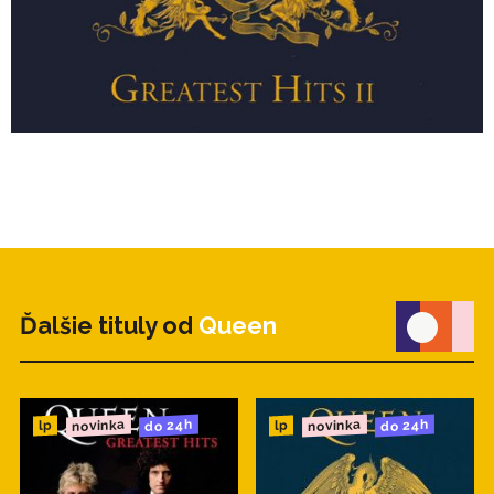
17. One Vision (Queen) 4:02
Ďalšie tituly od
Queen
novinka
novinka
do 24h
do 24h
lp
lp