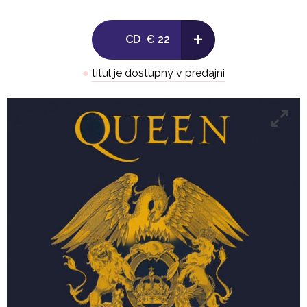
8. Breakthru (Queen) 4:09
+
CD
€ 22
9. Who Wants To Live Forever (May) 4:57
●
titul je dostupný v predajni
10. Headlong (Queen) 4:33
11. The Miracle (Queen) 4:55
12. I'm Going Slightly Mad (Queen) 4:08
13. The Invisible Man (Queen) 3:59
14. Hammer To Fall (May) 3:40
15. Friends Will Be Friends (Mercury, Deacon) 4:09
16. The Show Must Go On (Queen) 4:24