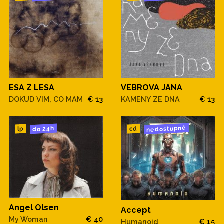
ESA Z LESA
VEBROVA JANA
DOKUD VIM, CO MAM
€ 13
KAMENY ZE DNA
€ 13
nedostupné
do 24h
cd
lp
Angel Olsen
Accept
My Woman
€ 40
Humanoid
€ 15