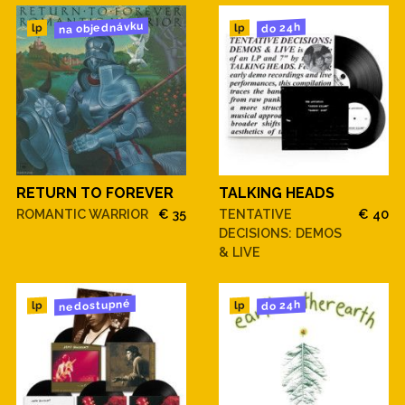
na objednávku
do 24h
lp
lp
RETURN TO FOREVER
TALKING HEADS
ROMANTIC WARRIOR
€ 35
TENTATIVE
€ 40
DECISIONS: DEMOS
& LIVE
nedostupné
do 24h
lp
lp