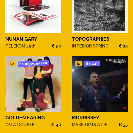
NUMAN GARY
TOPOGRAPHIES
TELEKON 45th
€ 50
INTERIOR SPRING
€ 35
na objednávku
do 24h
lp
lp
GOLDEN EARING
MORRISSEY
ON A DOUBLE
€ 40
MAKE UP IS A LIE
€ 35