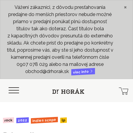
×
Vážení zákazníci, z dôvodu presťahovania
predajne do menších priestorov nebude možné
priamo v predajni ponúkať plnú dostupnosť
titulov tak ako doteraz. Časť titulov bola
z kapacitných dôvodov presunutá do externého
skladu. Ak chcete prísť do predajne po konkrétny
titul, poprosíme vás, aby ste si jeho dostupnosť v
kamennej predajni overili na telefónnom čísle
0907 078 029 alebo na mailovej adrese
obchod@drhorak.sk
viac info
indies scope
2022
rock
lp