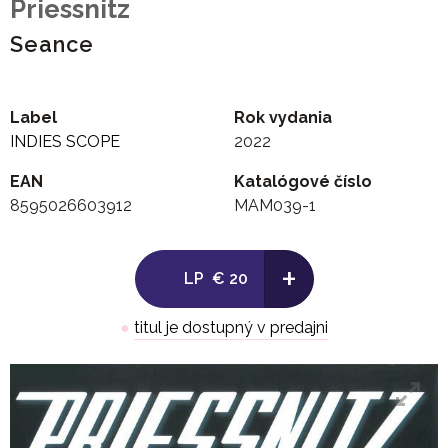
Priessnitz
Seance
Label
Rok vydania
INDIES SCOPE
2022
EAN
Katalógové číslo
8595026603912
MAM039-1
+
LP
€ 20
●
titul je dostupný v predajni