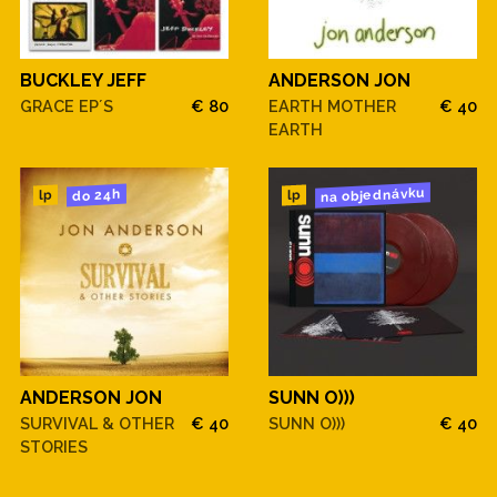
BUCKLEY JEFF
ANDERSON JON
GRACE EP´S
€ 80
EARTH MOTHER
€ 40
EARTH
na objednávku
do 24h
lp
lp
ANDERSON JON
SUNN O)))
SURVIVAL & OTHER
€ 40
SUNN O)))
€ 40
STORIES