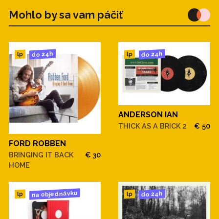
Mohlo by sa vam páčiť
do 24h
do 24h
lp
lp
ANDERSON IAN
THICK AS A BRICK 2
€ 50
FORD ROBBEN
BRINGING IT BACK
€ 30
HOME
na objednávku
do 24h
lp
lp