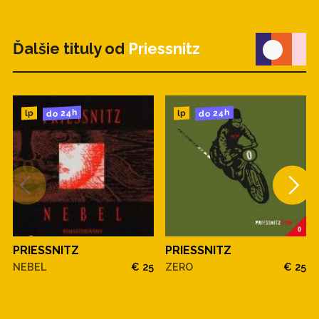
Ďalšie tituly od
Priessnitz
do 24h
do 24h
lp
lp
PRIESSNITZ
PRIESSNITZ
NEBEL
€ 25
ZERO
€ 25