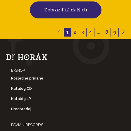
Zobraziť 12 ďaľších
1
2
3
4
...
8
9
E-SHOP
Posledné pridané
Katalóg CD
Katalóg LP
Predpredaj
PAVIAN RECORDS