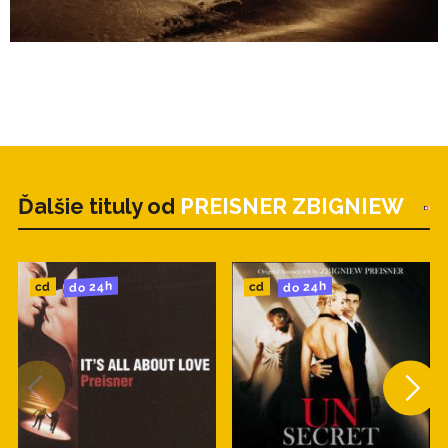
Ďalšie tituly od
PREISNER ZBIGNIEW
do 24h
do 24h
cd
cd