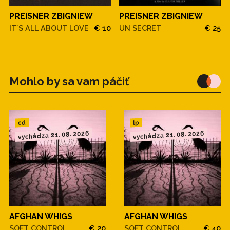
PREISNER ZBIGNIEW
PREISNER ZBIGNIEW
IT`S ALL ABOUT LOVE
€ 10
UN SECRET
€ 25
Mohlo by sa vam páčiť
cd
lp
vychádza 21. 08. 2026
vychádza 21. 08. 2026
AFGHAN WHIGS
AFGHAN WHIGS
SOFT CONTROL
€ 20
SOFT CONTROL
€ 40