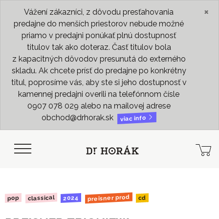
×
Vážení zákazníci, z dôvodu presťahovania
predajne do menších priestorov nebude možné
priamo v predajni ponúkať plnú dostupnosť
titulov tak ako doteraz. Časť titulov bola
z kapacitných dôvodov presunutá do externého
skladu. Ak chcete prísť do predajne po konkrétny
titul, poprosíme vás, aby ste si jeho dostupnosť v
kamennej predajni overili na telefónnom čísle
0907 078 029 alebo na mailovej adrese
obchod@drhorak.sk
viac info
preisner prod
classical
2024
pop
cd