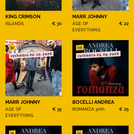
KING CRIMSON
MARR JOHNNY
ISLANDS
€ 30
AGE OF
€ 22
EVERYTHING
cd
lp
vychádza 02. 10. 2026
vychádza 25. 09. 2026
MARR JOHNNY
BOCELLI ANDREA
AGE OF
€ 35
ROMANZA 30th
€ 25
EVERYTHING
lp
lp