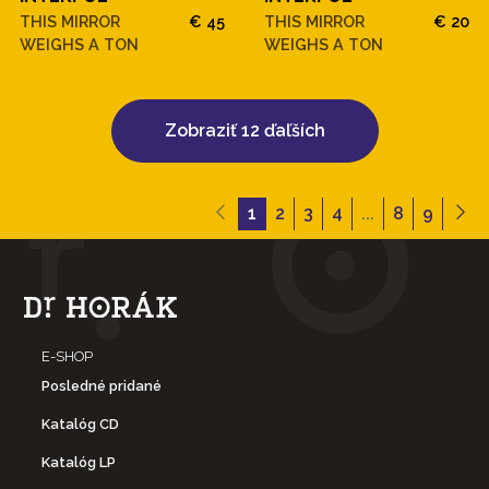
THIS MIRROR
€ 45
THIS MIRROR
€ 20
WEIGHS A TON
WEIGHS A TON
Zobraziť 12 ďaľších
1
2
3
4
...
8
9
E-SHOP
Posledné pridané
Katalóg CD
Katalóg LP