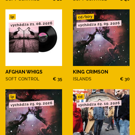
cd/blry
lp
vychádza 21. 08. 2026
vychádza 25. 09. 2026
AFGHAN WHIGS
KING CRIMSON
SOFT CONTROL
€ 35
ISLANDS
€ 30
cd
lp
vychádza 25. 09. 2026
vychádza 02. 10. 2026