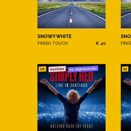
SNOWY WHITE
SNO
FINISH TOUCH
€ 40
FINI
na objednávku
novinka
cd
lp