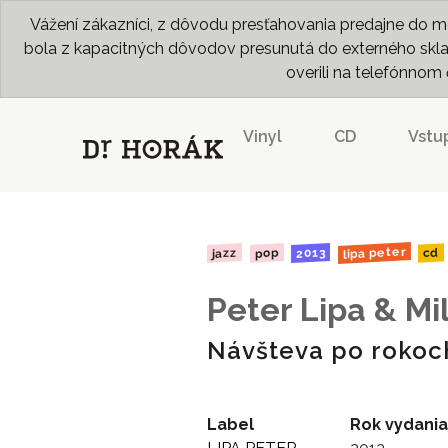
Vážení zákazníci, z dôvodu presťahovania predajne do me
bola z kapacitných dôvodov presunutá do externého skladu
overili na telefónno
Vinyl
CD
Vstu
lipa peter
2013
jazz
pop
cd
Peter Lipa & Mi
Návšteva po rokoc
Label
Rok vydania