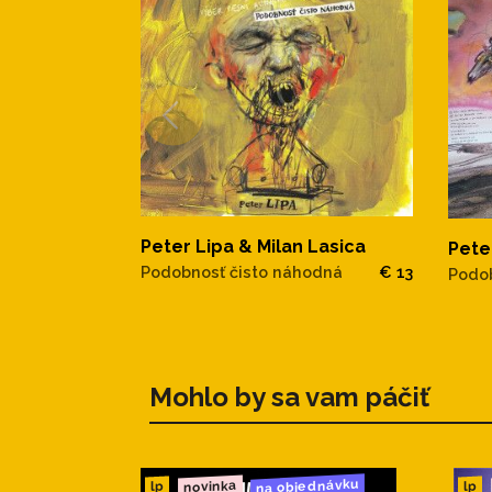
Peter Lipa & Milan Lasica
Pete
Podobnosť čisto náhodná
€ 13
Podob
Mohlo by sa vam páčiť
na objednávku
novinka
lp
lp