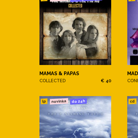
MAMAS & PAPAS
MA
COLLECTED
€ 40
CONF
novinka
do 24h
cd
lp