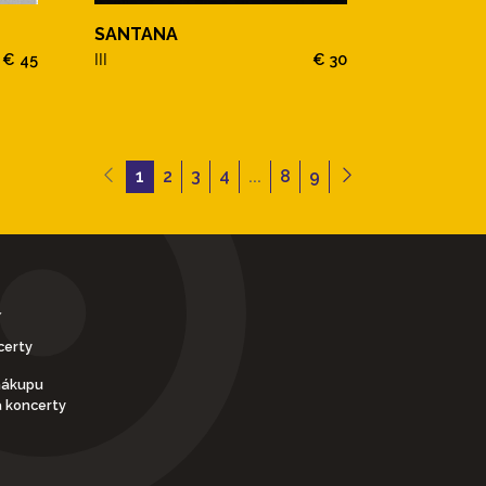
SANTANA
€ 45
III
€ 30
1
2
3
4
...
8
9
Y
certy
nákupu
a koncerty