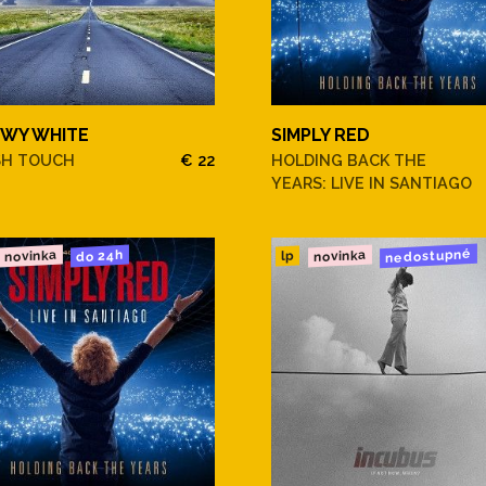
WY WHITE
SIMPLY RED
SH TOUCH
€ 22
HOLDING BACK THE
YEARS: LIVE IN SANTIAGO
nedostupné
novinka
novinka
do 24h
lp