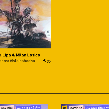
r Lipa & Milan Lasica
nosť čisto náhodná
€ 35
na objednávku
na objednávk
novinka
novinka
lp