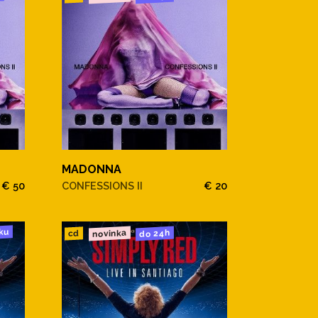
MADONNA
€ 50
CONFESSIONS II
€ 20
ku
novinka
do 24h
cd