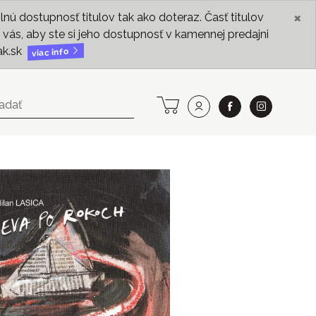
×
ú dostupnosť titulov tak ako doteraz. Časť titulov
vás, aby ste si jeho dostupnosť v kamennej predajni
ak.sk
viac info