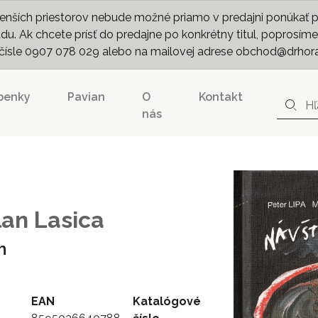
nších priestorov nebude možné priamo v predajni ponúkať pln
. Ak chcete prísť do predajne po konkrétny titul, poprosíme 
m čísle 0907 078 029 alebo na mailovej adrese obchod@drhor
penky
Pavian
O
Kontakt
nás
lan Lasica
h
EAN
Katalógové