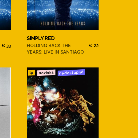
SIMPLY RED
€ 33
HOLDING BACK THE
€ 22
YEARS: LIVE IN SANTIAGO
nedostupné
novinka
lp