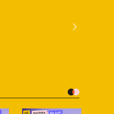
u
novinka
do 24h
cd