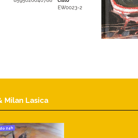
8595026640788
číslo
EW0023-2
& Milan Lasica
do 24h