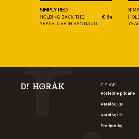
SIMPLY RED
SIM
HOLDING BACK THE
€ 65
HOL
YEARS: LIVE IN SANTIAGO
YEAR
E-SHOP
Posledné pridané
Katalóg CD
Katalóg LP
Predpredaj