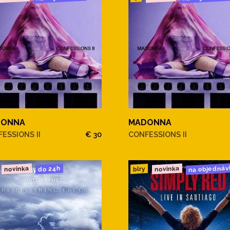
DONNA
MADONNA
ESSIONS II
€ 30
CONFESSIONS II
na objednáv
novinka
novinka
do 24h
blry