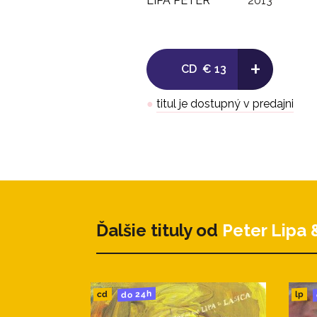
LIPA PETER
2013
+
CD
€ 13
●
titul je dostupný v predajni
Ďalšie tituly od
Peter Lipa 
do 24h
cd
lp