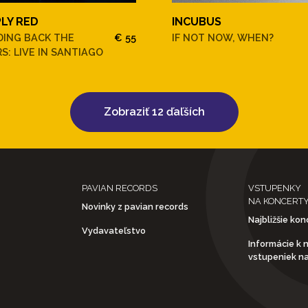
PLY RED
INCUBUS
DING BACK THE
€ 55
IF NOT NOW, WHEN?
S: LIVE IN SANTIAGO
Zobraziť 12 ďaľších
PAVIAN RECORDS
VSTUPENKY
NA KONCERT
Novinky z pavian records
Najbližšie kon
Vydavateľstvo
Informácie k 
vstupeniek n