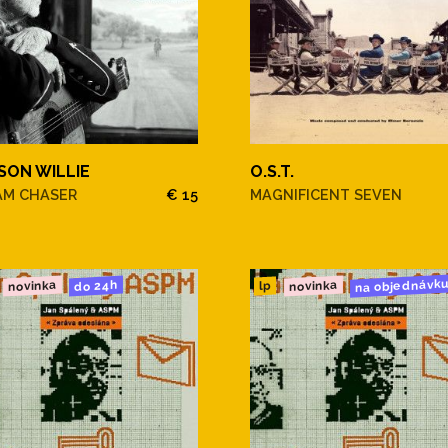
SON WILLIE
O.S.T.
AM CHASER
€ 15
MAGNIFICENT SEVEN
na objednávk
novinka
novinka
do 24h
lp