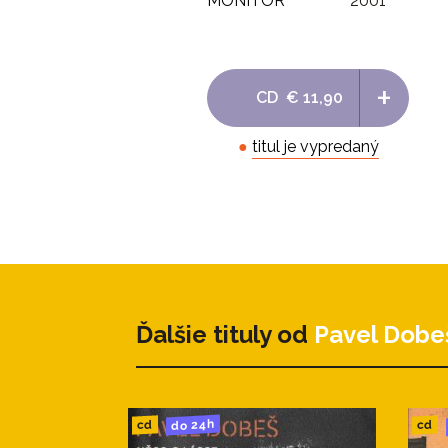
MONITOR
2001
+
CD
€ 11,90
●
titul je vypredaný
Ďalšie tituly od
Pavel Dobe
do 24h
cd
cd