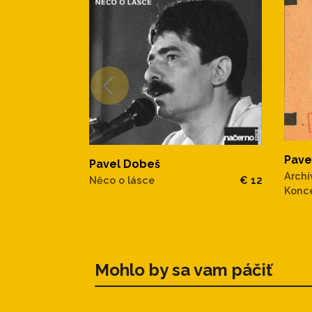
Pave
Pavel Dobeš
Archív
Něco o lásce
€ 12
Konce
Mohlo by sa vam páčiť