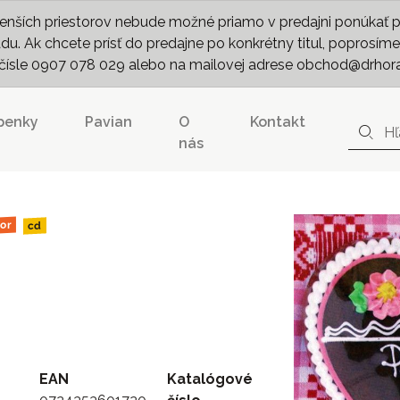
nších priestorov nebude možné priamo v predajni ponúkať pln
. Ak chcete prísť do predajne po konkrétny titul, poprosíme 
m čísle 0907 078 029 alebo na mailovej adrese obchod@drhor
penky
Pavian
O
Kontakt
nás
or
cd
EAN
Katalógové