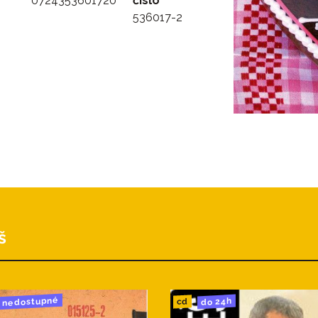
0724353601720
číslo
536017-2
š
nedostupné
do 24h
cd