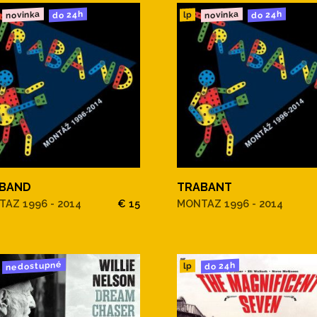
novinka
novinka
do 24h
do 24h
lp
BAND
TRABANT
AZ 1996 - 2014
€ 15
MONTAZ 1996 - 2014
nedostupné
do 24h
lp