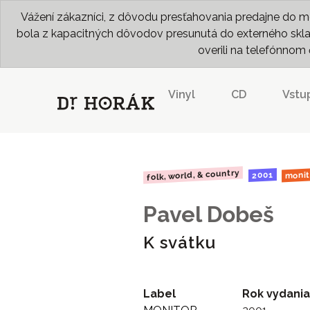
Vážení zákazníci, z dôvodu presťahovania predajne do me
bola z kapacitných dôvodov presunutá do externého skladu
overili na telefónno
Vinyl
CD
Vstu
folk, world, & country
monit
2001
Pavel Dobeš
K svátku
Label
Rok vydania