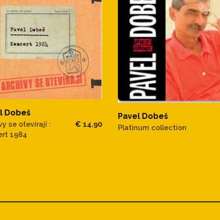
l Dobeš
Pavel Dobeš
y se otevírají :
€ 14,90
Platinum collection
rt 1984