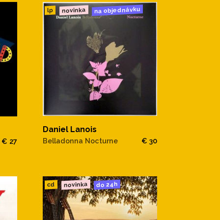
na objednávku
novinka
lp
Daniel Lanois
Belladonna Nocturne
€ 30
€ 27
novinka
do 24h
cd