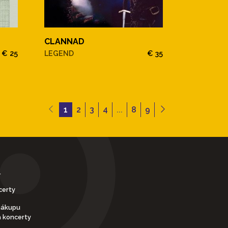
CLANNAD
€ 25
LEGEND
€ 35
1
2
3
4
...
8
9
Y
certy
nákupu
a koncerty