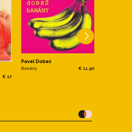
Pavel Dobeš
Pavel Dobe
Banány
€ 11,90
Zum Zum Zum
€ 17
výběr