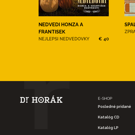
NEDVEDI HONZA A
SPA
FRANTISEK
ZPR
NEJLEPSI NEDVEDOVKY
€ 40
E-SHOP
Posledné pridané
Katalóg CD
Katalóg LP