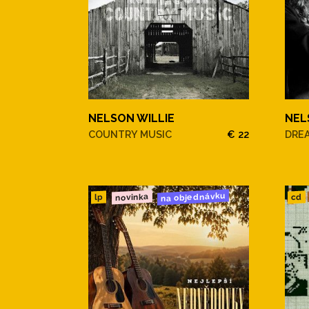
NELSON WILLIE
NEL
COUNTRY MUSIC
€ 22
DRE
na objednávku
novinka
cd
lp