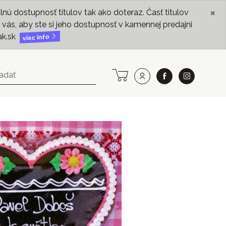
×
ú dostupnosť titulov tak ako doteraz. Časť titulov
vás, aby ste si jeho dostupnosť v kamennej predajni
ak.sk
viac info