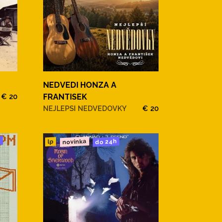
NEDVEDI HONZA A
€ 20
FRANTISEK
NEJLEPSI NEDVEDOVKY
€ 20
u
novinka
do 24h
lp