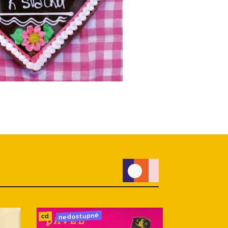
nedostupné
do 24h
cd
cd