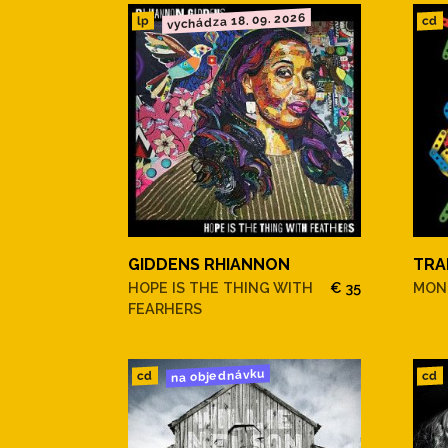
vychádza 18. 09. 2026
cd
lp
GIDDENS RHIANNON
TRA
HOPE IS THE THING WITH
€ 35
MONT
FEARHERS
na objednávku
cd
cd