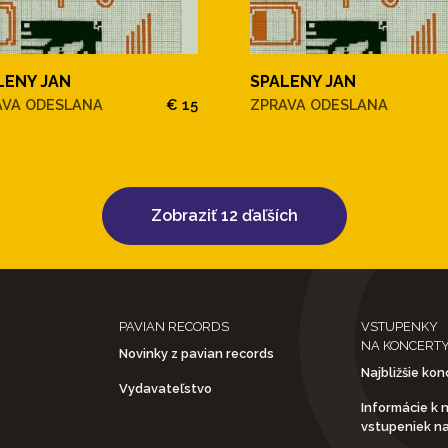
LENY JAN
SPALENY JAN
AVA ODESLANA
€ 15
ZPRAVA ODESLANA
Zobraziť 12 ďaľších
PAVIAN RECORDS
VSTUPENKY
NA KONCERT
Novinky z pavian records
Najbližšie kon
Vydavateľstvo
Informácie k 
vstupeniek n