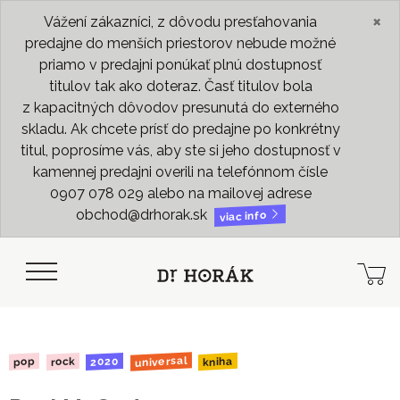
×
Vážení zákazníci, z dôvodu presťahovania
predajne do menších priestorov nebude možné
priamo v predajni ponúkať plnú dostupnosť
titulov tak ako doteraz. Časť titulov bola
z kapacitných dôvodov presunutá do externého
skladu. Ak chcete prísť do predajne po konkrétny
titul, poprosíme vás, aby ste si jeho dostupnosť v
kamennej predajni overili na telefónnom čísle
0907 078 029 alebo na mailovej adrese
obchod@drhorak.sk
viac info
universal
kniha
2020
rock
pop