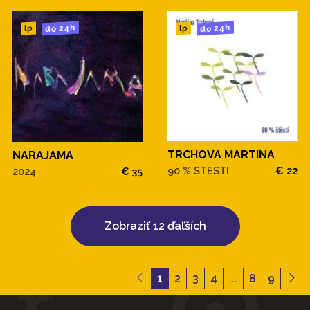
do 24h
do 24h
lp
lp
TRCHOVA MARTINA
NARAJAMA
90 % STESTI
€ 22
2024
€ 35
Zobraziť 12 ďaľších
1
2
3
4
...
8
9