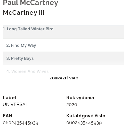
Paul McCartney
McCartney III
1. Long Tailed Winter Bird
2. Find My Way
3. Pretty Boys
4. Women And Wives
ZOBRAZIŤ VIAC
5. Lavatory Lil
Label
6. Deep Deep Feeling
Rok vydania
UNIVERSAL
2020
7. Slidin'
EAN
Katalógové číslo
0602435445939
0602435445939
8. The Kiss Of Venus