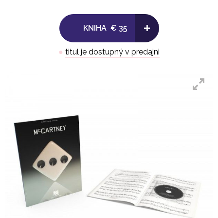
9. Seize The Day
+
KNIHA
€ 35
10. Deep Down
●
titul je dostupný v predajni
11. Winter Bird / When Winter Comes