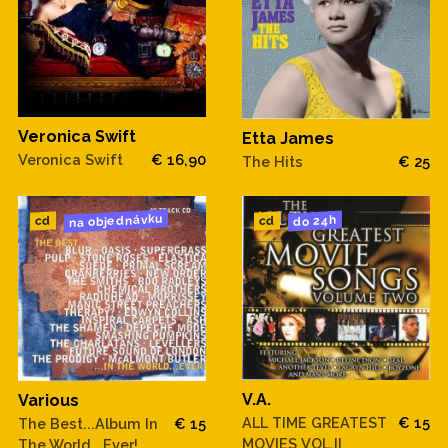
Veronica Swift
Etta James
Veronica Swift
€ 16,90
The Hits
€ 25
na objednávku
do 24h
cd
cd
V.A.
Various
ALL TIME GREATEST
€ 15
The Best...Album In
€ 15
MOVIES VOL.II
The World...Ever!