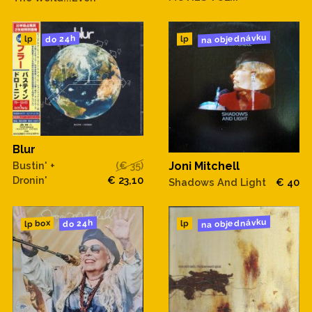
na objednávku
do 24h
lp
lp
Blur
Bustin' +
(€ 35)
Joni Mitchell
Dronin'
€ 23,10
Shadows And Light
€ 40
na objednávku
do 24h
lp box
lp