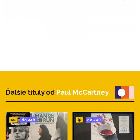
Ďalšie tituly od
Paul McCartney
do 24h
do 24h
cd
lp