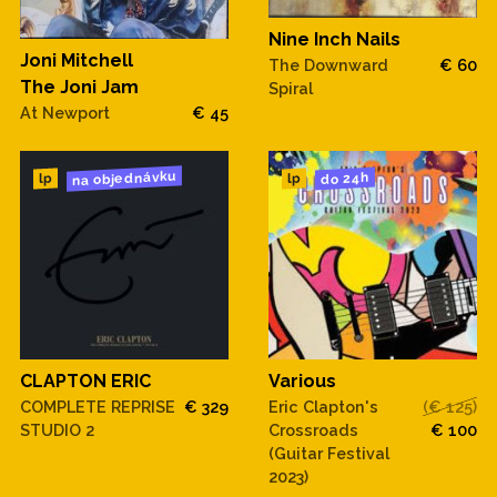
Nine Inch Nails
Joni Mitchell
The Downward
€ 60
The Joni Jam
Spiral
At Newport
€ 45
na objednávku
do 24h
lp
lp
CLAPTON ERIC
Various
COMPLETE REPRISE
€ 329
Eric Clapton's
(€ 125)
STUDIO 2
Crossroads
€ 100
(Guitar Festival
2023)