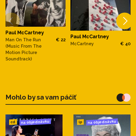
Paul McCartney
Paul McCartney
Man On The Run
€ 22
McCartney
€ 40
(Music From The
Motion Picture
Soundtrack)
Mohlo by sa vam páčiť
na objednávku
na objednávku
cd
lp