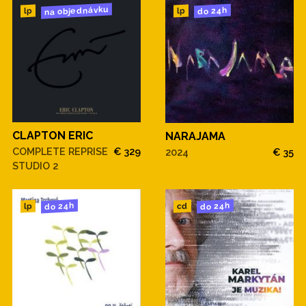
na objednávku
do 24h
lp
lp
CLAPTON ERIC
NARAJAMA
COMPLETE REPRISE
€ 329
2024
€ 35
STUDIO 2
do 24h
do 24h
cd
lp