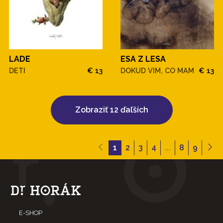
LADE
ESA Z LESA
DETI
€ 13
DOKUD VIM, CO MAM
€ 13
Zobraziť 12 ďaľších
1
2
3
4
...
8
9
E-SHOP