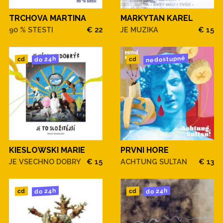
TRCHOVA MARTINA
MARKYTAN KAREL
90 % STESTI
€ 22
JE MUZIKA
€ 15
nedostupné
do 24h
cd
cd
KIESLOWSKI MARIE
PRVNI HORE
JE VSECHNO DOBRY
€ 15
ACHTUNG SULTAN
€ 13
do 24h
do 24h
cd
cd