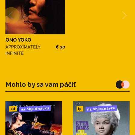
ONO YOKO
APPROXIMATELY
€ 30
INFINITE
Mohlo by sa vam páčiť
na objednávku
na objednávku
cd
lp