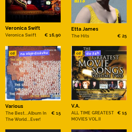
Veronica Swift
Etta James
Veronica Swift
€ 16,90
The Hits
€ 25
na objednávku
do 24h
cd
cd
V.A.
Various
ALL TIME GREATEST
€ 15
The Best...Album In
€ 15
MOVIES VOL.II
The World...Ever!