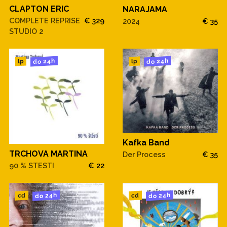
CLAPTON ERIC
NARAJAMA
COMPLETE REPRISE
€ 329
2024
€ 35
STUDIO 2
do 24h
do 24h
lp
lp
Kafka Band
TRCHOVA MARTINA
Der Process
€ 35
90 % STESTI
€ 22
do 24h
do 24h
cd
cd