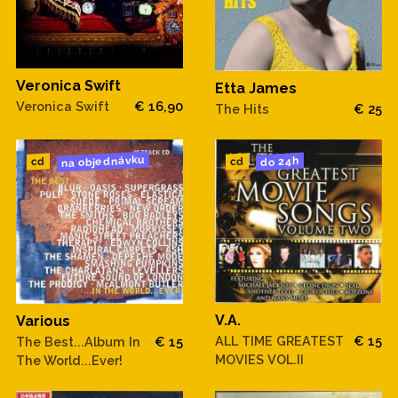
Veronica Swift
Etta James
Veronica Swift
€ 16,90
The Hits
€ 25
na objednávku
do 24h
cd
cd
V.A.
Various
ALL TIME GREATEST
€ 15
The Best...Album In
€ 15
MOVIES VOL.II
The World...Ever!