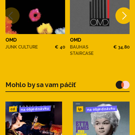
OMD
OMD
JUNK CULTURE
€ 40
BAUHAS
€ 34,80
STAIRCASE
Mohlo by sa vam páčiť
na objednávku
na objednávku
cd
lp