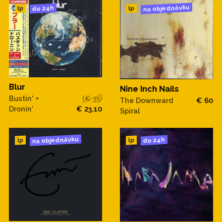
na objednávku
do 24h
lp
lp
Blur
Nine Inch Nails
Bustin' +
(€ 35)
The Downward
€ 60
Dronin'
€ 23,10
Spiral
na objednávku
do 24h
lp
lp