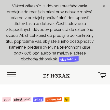
×
Vážení zákazníci, z dôvodu presťahovania
predajne do menších priestorov nebude možné
priamo v predajni ponúkať plnú dostupnosť
titulov tak ako doteraz. Časť titulov bola
z kapacitných dôvodov presunutá do externého
skladu. Ak chcete prísť do predajne po konkrétny
titul, poprosíme vás, aby ste si jeho dostupnosť v
kamennej predajni overili na telefónnom čísle
0907 078 029 alebo na mailovej adrese
obchod@drhorak.sk
viac info
electronic
universal
2024
pop
lp