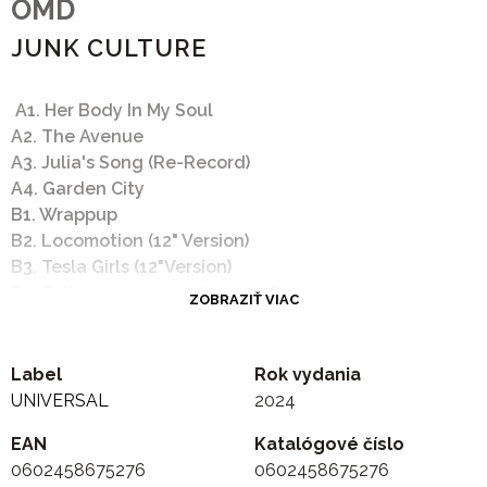
OMD
JUNK CULTURE
A1. Her Body In My Soul
A2. The Avenue
A3. Julia's Song (Re-Record)
A4. Garden City
B1. Wrappup
B2. Locomotion (12" Version)
B3. Tesla Girls (12"Version)
B4. Talking Loud And Clear (12" Version)
ZOBRAZIŤ VIAC
C1. Never Turn Away (12" Version)
C2. (The Angels Keep Turning) The Wheels Of The
Universe
Label
Rok vydania
C3. 10 To 1
UNIVERSAL
2024
C4. All or Nothing
EAN
Katalógové číslo
D1. Heaven Is (Highland Studios Demo)
0602458675276
0602458675276
D2. Tesla Girls (Highland Studios Demo)