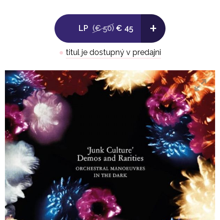
D3. White Trash (Highland Studios Demo)
+
LP
(€ 50)
€ 45
●
titul je dostupný v predajni