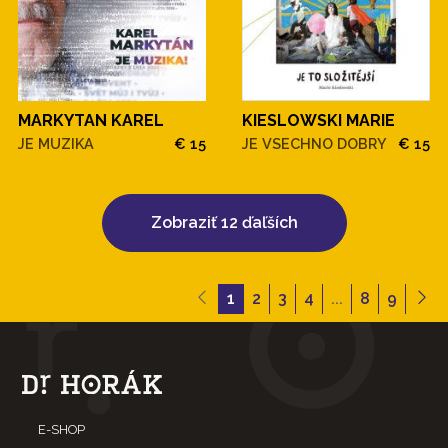
MARKYTAN KAREL
KIESLOWSKI MARIE
JE MUZIKA
€ 15
JE VSECHNO DOBRY
€ 15
Zobraziť 12 ďaľších
1
2
3
4
...
8
9
E-SHOP