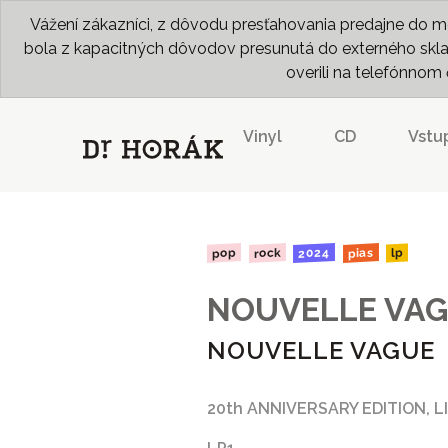
Vážení zákazníci, z dôvodu presťahovania predajne do me
bola z kapacitných dôvodov presunutá do externého skladu
overili na telefónno
Vinyl
CD
Vstu
2024
rock
pias
pop
lp
NOUVELLE VA
NOUVELLE VAGUE
20th ANNIVERSARY EDITION, LI