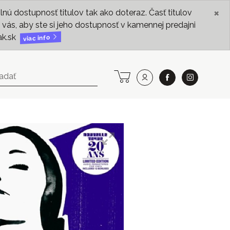
×
ú dostupnosť titulov tak ako doteraz. Časť titulov
vás, aby ste si jeho dostupnosť v kamennej predajni
ak.sk
viac info