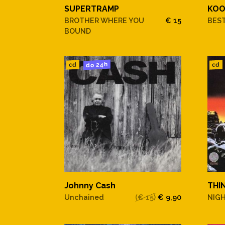
SUPERTRAMP
KOO
BROTHER WHERE YOU
€ 15
BEST
BOUND
do 24h
cd
cd
Johnny Cash
THI
Unchained
(€ 15)
€ 9,90
NIGH