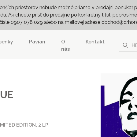
nších priestorov nebude možné priamo v predajni ponúkať pln
. Ak chcete prísť do predajne po konkrétny titul, poprosíme 
m čísle 0907 078 029 alebo na mailovej adrese obchod@drhor
penky
Pavian
O
Kontakt
nás
GUE
MITED EDITION, 2 LP