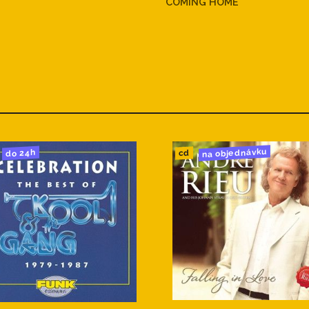
COMING HOME
na objednávku
do 24h
cd