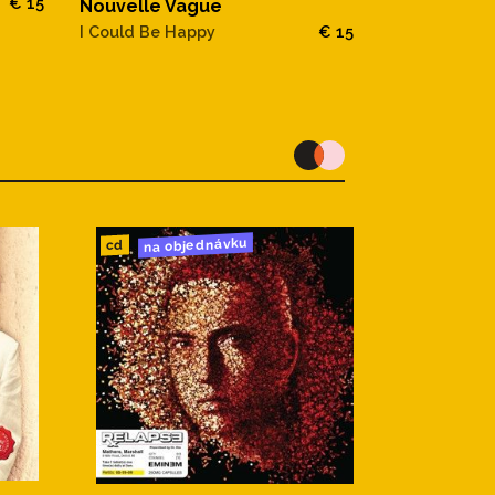
€ 15
Nouvelle Vague
NOUVELLE 
I Could Be Happy
€ 15
HOLLYWOOD
na objednávku
cd