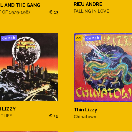
RIEU ANDRE
L AND THE GANG
FALLING IN LOVE
 OF 1979-1987
€ 13
do 24h
do 24h
cd
N LIZZY
Thin Lizzy
TLIFE
€ 15
Chinatown