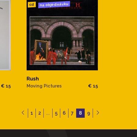
na objednávku
cd
Rush
€ 15
Moving Pictures
€ 15
1
2
...
5
6
7
8
9