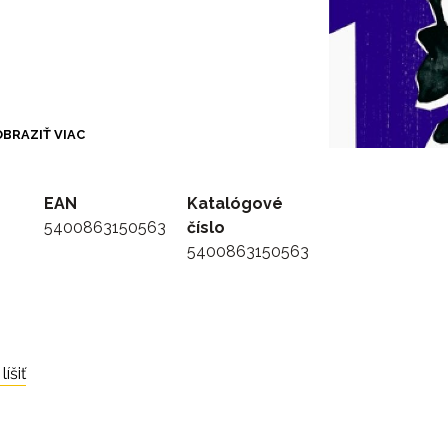
BRAZIŤ VIAC
EAN
Katalógové
5400863150563
číslo
5400863150563
íšiť
ng