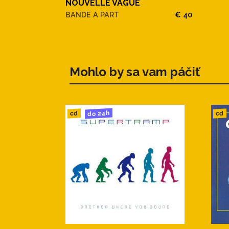
NOUVELLE VAGUE
BANDE A PART
€ 40
Mohlo by sa vam páčiť
do 24h
cd
cd