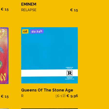
EMINEM
€ 15
RELAPSE
€ 15
do 24h
cd
Queens Of The Stone Age
R
(€ 12)
€ 9,96
€ 15