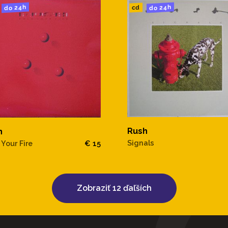
do 24h
do 24h
cd
Rush
h
Signals
 Your Fire
€ 15
Zobraziť 12 ďaľších