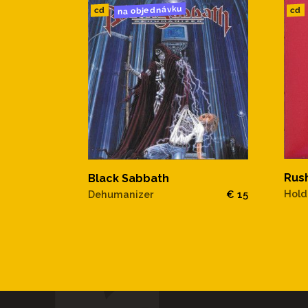
na objednávku
cd
cd
Rus
Black Sabbath
Hold
Dehumanizer
€ 15