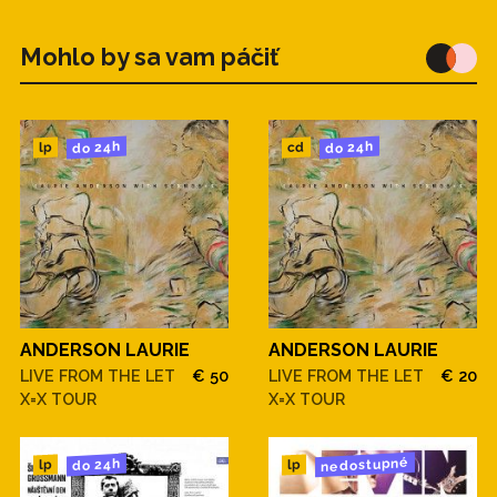
Mohlo by sa vam páčiť
do 24h
do 24h
cd
lp
ANDERSON LAURIE
ANDERSON LAURIE
LIVE FROM THE LET
€ 50
LIVE FROM THE LET
€ 20
X=X TOUR
X=X TOUR
nedostupné
do 24h
lp
lp