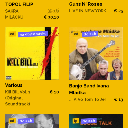
Guns N' Roses
TOPOL FILIP
LIVE IN NEW YORK
€ 25
SAKRA
(€ 35)
MILAĆKU
€ 30,10
na objednávku
do 24h
cd
cd
Various
Banjo Band Ivana
Kill Bill Vol. 1
€ 10
Mládka
(Original
... A Vo Tom To Je!
€ 13
Soundtrack)
do 24h
do 24h
cd
lp