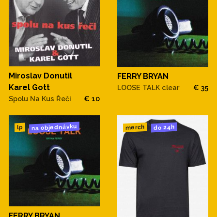
Miroslav Donutil
FERRY BRYAN
Karel Gott
LOOSE TALK clear
€ 35
Spolu Na Kus Řeči
€ 10
na objednávku
do 24h
merch
lp
FERRY BRYAN