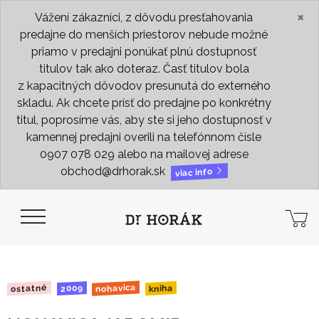
×
Vážení zákazníci, z dôvodu presťahovania
predajne do menších priestorov nebude možné
priamo v predajni ponúkať plnú dostupnosť
titulov tak ako doteraz. Časť titulov bola
z kapacitných dôvodov presunutá do externého
skladu. Ak chcete prísť do predajne po konkrétny
titul, poprosíme vás, aby ste si jeho dostupnosť v
kamennej predajni overili na telefónnom čísle
0907 078 029 alebo na mailovej adrese
obchod@drhorak.sk
viac info
nohavica
ostatné
kniha
2009