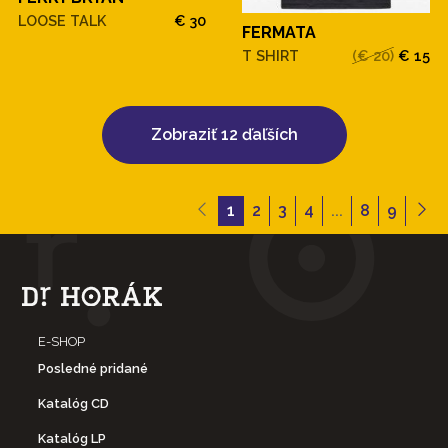
LOOSE TALK
€ 30
FERMATA
T SHIRT
(€ 20)
€ 15
Zobraziť 12 ďaľších
1
2
3
4
...
8
9
E-SHOP
Posledné pridané
Katalóg CD
Katalóg LP