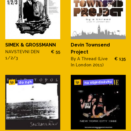
SIMEK & GROSSMANN
Devin Townsend
NAVSTEVNI DEN
€ 55
Project
1/2/3
By A Thread (Live
€ 135
In London 2011)
na objednávku
do 24h
lp
lp