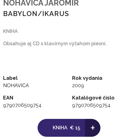
NOHAVICA JAROMIR
BABYLON/IKARUS
KNIHA
Obsahuje aj CD s klavírnym výťahom piesní.
Label
Rok vydania
NOHAVICA
2009
EAN
Katalógové číslo
9790706509754
9790706509754
+
KNIHA
€ 15