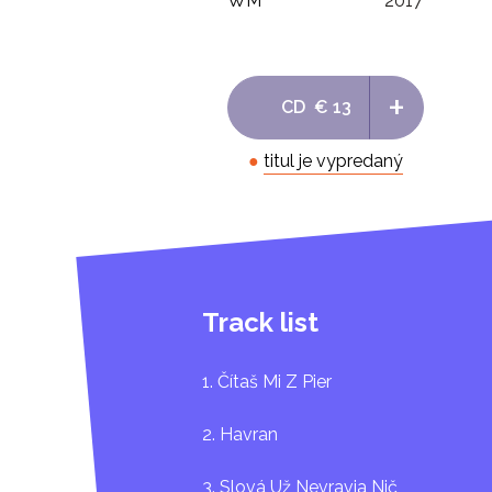
WM
2017
+
CD
€ 13
●
titul je vypredaný
Track list
1. Čítaš Mi Z Pier
2. Havran
3. Slová Už Nevravia Nič