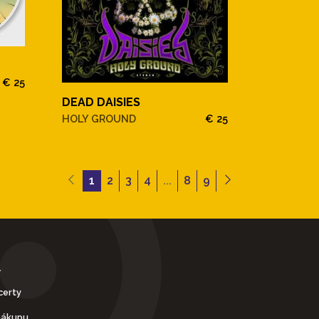
€ 25
DEAD DAISIES
HOLY GROUND
€ 25
1
2
3
4
...
8
9
Y
certy
nákupu