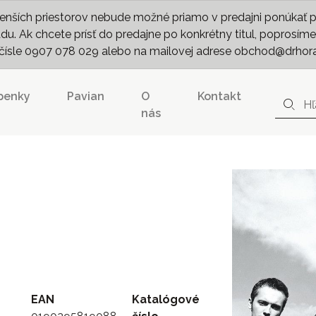
nších priestorov nebude možné priamo v predajni ponúkať pln
. Ak chcete prísť do predajne po konkrétny titul, poprosíme 
m čísle 0907 078 029 alebo na mailovej adrese obchod@drhor
penky
Pavian
O
Kontakt
nás
EAN
Katalógové