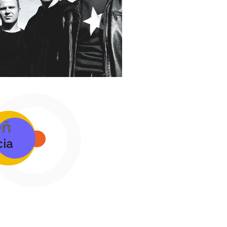
eň
cia