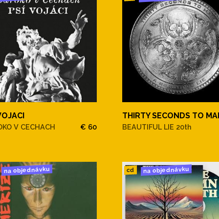
VOJACI
THIRTY SECONDS TO MA
OKO V CECHACH
€ 60
BEAUTIFUL LIE 20th
na objednávku
na objednávku
cd