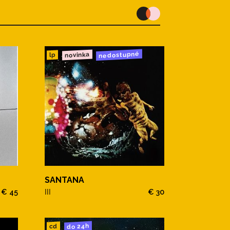
nedostupné
novinka
lp
SANTANA
€ 45
III
€ 30
do 24h
cd