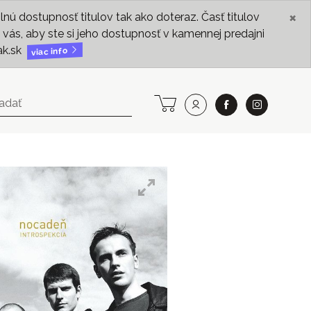
×
ú dostupnosť titulov tak ako doteraz. Časť titulov
vás, aby ste si jeho dostupnosť v kamennej predajni
ak.sk
viac info