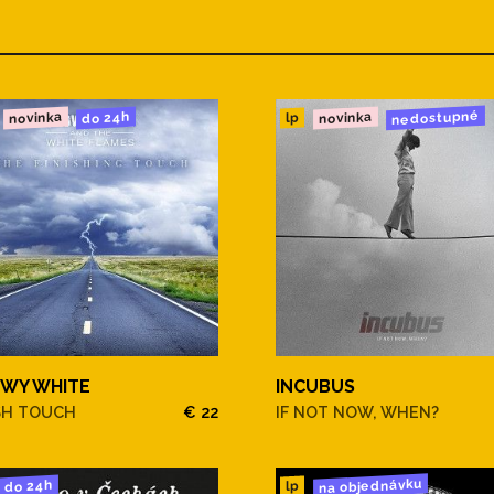
nedostupné
novinka
novinka
do 24h
lp
WY WHITE
INCUBUS
SH TOUCH
€ 22
IF NOT NOW, WHEN?
na objednávku
do 24h
lp