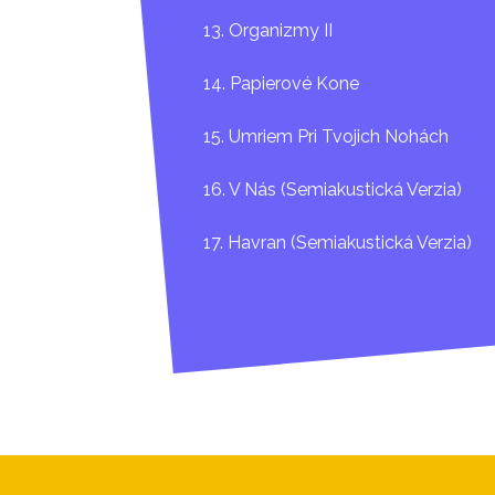
13. Organizmy II
14. Papierové Kone
15. Umriem Pri Tvojich Nohách
16. V Nás (Semiakustická Verzia)
17. Havran (Semiakustická Verzia)