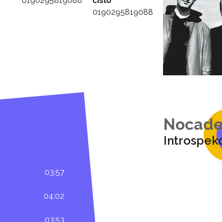
0190295819088
číslo
0190295819088
Nocad
Introspek
03:57
04:02
03:53