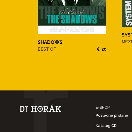
SYS
MEZ
SHADOWS
BEST OF
€ 20
E-SHOP
Posledné pridané
Katalóg CD