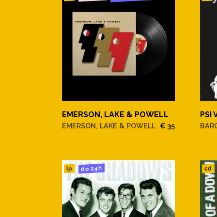
EMERSON, LAKE & POWELL
PSI 
EMERSON, LAKE & POWELL
€ 35
BAR
do 24h
cd
lp