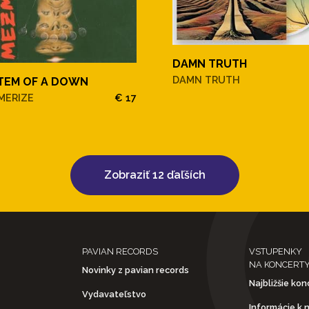
DAMN TRUTH
DAMN TRUTH
TEM OF A DOWN
MERIZE
€ 17
Zobraziť 12 ďaľších
PAVIAN RECORDS
VSTUPENKY
NA KONCERT
Novinky z pavian records
Najbližšie kon
Vydavateľstvo
Informácie k 