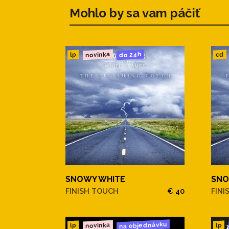
Mohlo by sa vam páčiť
novinka
do 24h
cd
lp
SNOWY WHITE
SNO
FINISH TOUCH
€ 40
FINI
na objednávku
novinka
lp
lp