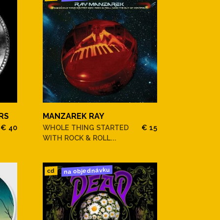
RS
MANZAREK RAY
€ 40
WHOLE THING STARTED
€ 15
WITH ROCK & ROLL...
na objednávku
cd