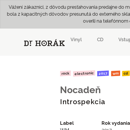
Vážení zákazníci, z dôvodu presťahovania predajne do me
bola z kapacitných dôvodov presunutá do externého skladu
overili na telefónno
Vinyl
CD
Vstu
electronic
2017
rock
wm
cd
Nocadeň
Introspekcia
Label
Rok vydania